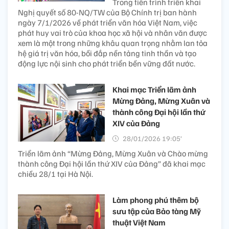
Trong tiến trình triển khai
Nghị quyết số 80-NQ/TW của Bộ Chính trị ban hành
ngày 7/1/2026 về phát triển văn hóa Việt Nam, việc
phát huy vai trò của khoa học xã hội và nhân văn được
xem là một trong những khâu quan trọng nhằm lan tỏa
hệ giá trị văn hóa, bồi đắp nền tảng tinh thần và tạo
động lực nội sinh cho phát triển bền vững đất nước.
Khai mạc Triển lãm ảnh
Mừng Đảng, Mừng Xuân và
thành công Đại hội lần thứ
XIV của Đảng
28/01/2026 19:05’
Triển lãm ảnh “Mừng Đảng, Mừng Xuân và Chào mừng
thành công Đại hội lần thứ XIV của Đảng” đã khai mạc
chiều 28/1 tại Hà Nội.
Làm phong phú thêm bộ
sưu tập của Bảo tàng Mỹ
thuật Việt Nam