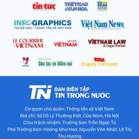
Cơ quan chủ quản: Thông tấn xã Việt Nam
Địa chỉ: Số 05 Lý Thường Kiệt, Cửa Nam, Hà Nội
Chịu trách nhiệm: Trưởng ban Trần Ngọc Tú
Phó Trưởng ban: Hoàng Như Hoa, Nguyễn Văn Nhật, Lê Thị
Thu Hương