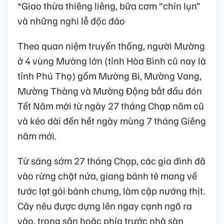
*Giao thừa thiêng liêng, bữa cơm “chín lụn”
và những nghi lễ độc đáo
Theo quan niệm truyền thống, người Mường
ở 4 vùng Mường lớn (tỉnh Hòa Bình cũ nay là
tỉnh Phú Thọ) gồm Mường Bi, Mường Vang,
Mường Thàng và Mường Động bắt đầu đón
Tết Năm mới từ ngày 27 tháng Chạp năm cũ
và kéo dài đến hết ngày mùng 7 tháng Giêng
năm mới.
Từ sáng sớm 27 tháng Chạp, các gia đình đã
vào rừng chặt nứa, giang bánh tẻ mang về
tước lạt gói bánh chưng, làm cặp nướng thịt.
Cây nêu được dựng lên ngay cạnh ngõ ra
vào, trong sân hoặc phía trước nhà sàn