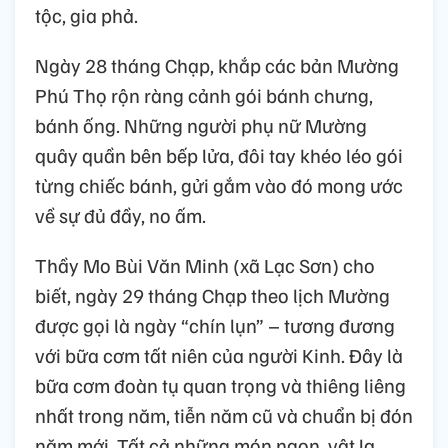
tộc, gia phả.
Ngày 28 tháng Chạp, khắp các bản Mường
Phú Thọ rộn ràng cảnh gói bánh chưng,
bánh ống. Những người phụ nữ Mường
quây quần bên bếp lửa, đôi tay khéo léo gói
từng chiếc bánh, gửi gắm vào đó mong ước
về sự đủ đầy, no ấm.
Thầy Mo Bùi Văn Minh (xã Lạc Sơn) cho
biết, ngày 29 tháng Chạp theo lịch Mường
được gọi là ngày “chín lụn” – tương đương
với bữa cơm tất niên của người Kinh. Đây là
bữa cơm đoàn tụ quan trọng và thiêng liêng
nhất trong năm, tiễn năm cũ và chuẩn bị đón
năm mới. Tất cả những món ngon, vật lạ