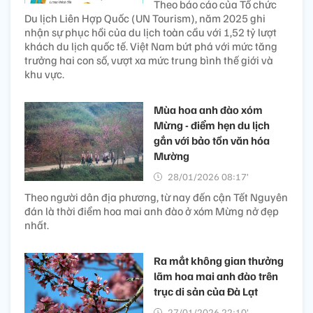
Theo báo cáo của Tổ chức
Du lịch Liên Hợp Quốc (UN Tourism), năm 2025 ghi
nhận sự phục hồi của du lịch toàn cầu với 1,52 tỷ lượt
khách du lịch quốc tế. Việt Nam bứt phá với mức tăng
trưởng hai con số, vượt xa mức trung bình thế giới và
khu vực.
Mùa hoa anh đào xóm
Mừng - điểm hẹn du lịch
gắn với bảo tồn văn hóa
Mường
28/01/2026 08:17’
Theo người dân địa phương, từ nay đến cận Tết Nguyên
đán là thời điểm hoa mai anh đào ở xóm Mừng nở đẹp
nhất.
Ra mắt không gian thưởng
lãm hoa mai anh đào trên
trục di sản của Đà Lạt
27/01/2026 22:10’