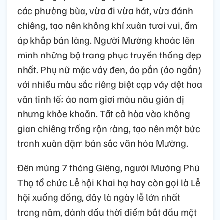
các phường bùa, vừa đi vừa hát, vừa đánh
chiêng, tạo nên không khí xuân tươi vui, ấm
áp khắp bản làng. Người Mường khoác lên
mình những bộ trang phục truyền thống đẹp
nhất. Phụ nữ mặc váy đen, áo pắn (áo ngắn)
với nhiều màu sắc riêng biệt cạp váy dệt hoa
văn tinh tế; áo nam giới màu nâu giản dị
nhưng khỏe khoắn. Tất cả hòa vào không
gian chiêng trống rộn ràng, tạo nên một bức
tranh xuân đậm bản sắc văn hóa Mường.
Đến mùng 7 tháng Giêng, người Mường Phú
Thọ tổ chức Lễ hội Khai hạ hay còn gọi là Lễ
hội xuống đồng, đây là ngày lễ lớn nhất
trong năm, đánh dấu thời điểm bắt đầu một