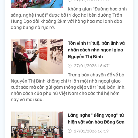
Không gian “Đường hoa ánh
sáng, nghệ thuật” được bố trí dọc hai bên đường Trần
Hưng Đạo dài khoảng 2km với hàng hoa mai anh đào
đang bung nở rực rỡ.
Tôn vinh trí tuệ, bản lĩnh và
nhân cách nhà ngoại giao
Nguyễn Thị Bình
27/01/2026 16:47’
Trưng bày chuyên đề về bà
Nguyễn Thị Bình không chỉ tri ân một nhà ngoại giao
xuất sắc mà còn gửi gắm thông điệp về trí tuệ, bản lĩnh,
nhân cách của phụ nữ Việt Nam cho các thế hệ hôm
nay và mai sau.
Lắng nghe "tiếng vọng" từ
hiện vật văn hóa Đông Sơn
27/01/2026 16:19’