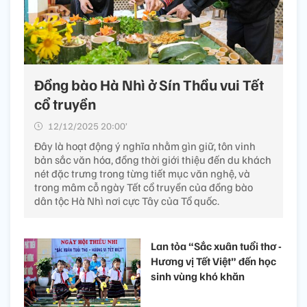
Đồng bào Hà Nhì ở Sín Thầu vui Tết
cổ truyền
12/12/2025 20:00’
Đây là hoạt động ý nghĩa nhằm gìn giữ, tôn vinh
bản sắc văn hóa, đồng thời giới thiệu đến du khách
nét đặc trưng trong từng tiết mục văn nghệ, và
trong mâm cỗ ngày Tết cổ truyền của đồng bào
dân tộc Hà Nhì nơi cực Tây của Tổ quốc.
Lan tỏa “Sắc xuân tuổi thơ -
Hương vị Tết Việt” đến học
sinh vùng khó khăn