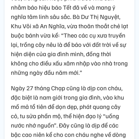
nhằm báo hiệu báo Tết đã về và mang ý
nghĩa tâm linh sâu sắc. Bà Dư Thị Nguyệt,
Khu Vôi xã An Nghĩa, vừa thoăn thoắt chẻ lạt
buộc bánh vừa kể: “Theo các cụ xưa truyền
lại, trồng cây nêu là để báo với đất trời về sự
hiện diện của gia đình mình, đồng thời
không cho điều xấu xâm nhập vào nhà trong
những ngày đầu năm mới.”
Ngày 27 tháng Chạp cũng là dịp con cháu,
đặc biệt là nam giới trong gia đình, vào khu
mồ mả tổ tiên để dọn dẹp, phát quang cây
cỏ, tu sửa phần mộ, thể hiện đạo lý “uống
nước nhớ nguồn”. Đây cũng là dịp để các
bậc cao niên kể cho con cháu nghe về dòng