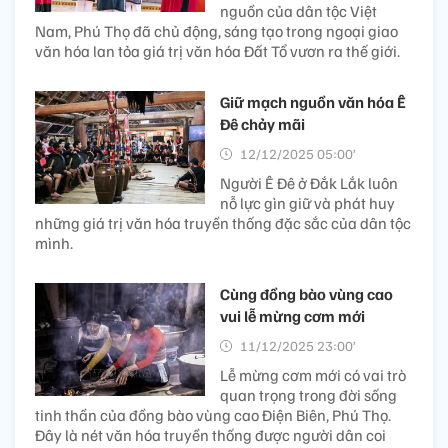
nguồn của dân tộc Việt
Nam, Phú Thọ đã chủ động, sáng tạo trong ngoại giao
văn hóa lan tỏa giá trị văn hóa Đất Tổ vươn ra thế giới.
Giữ mạch nguồn văn hóa Ê
Đê chảy mãi
12/12/2025 05:00’
Người Ê Đê ở Đắk Lắk luôn
nỗ lực gìn giữ và phát huy
những giá trị văn hóa truyền thống đặc sắc của dân tộc
mình.
Cùng đồng bào vùng cao
vui lễ mừng cơm mới
11/12/2025 23:00’
Lễ mừng cơm mới có vai trò
quan trọng trong đời sống
tinh thần của đồng bào vùng cao Điện Biên, Phú Thọ.
Đây là nét văn hóa truyền thống được người dân coi