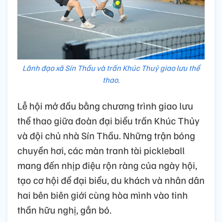
Lãnh đạo xã Sín Thầu và trấn Khúc Thuỷ giao lưu thể
thao.
Lễ hội mở đầu bằng chương trình giao lưu
thể thao giữa đoàn đại biểu trấn Khúc Thủy
và đội chủ nhà Sín Thầu. Những trận bóng
chuyền hơi, các màn tranh tài pickleball
mang đến nhịp điệu rộn ràng của ngày hội,
tạo cơ hội để đại biểu, du khách và nhân dân
hai bên biên giới cùng hòa mình vào tinh
thần hữu nghị, gắn bó.