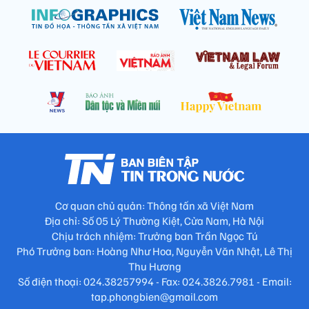
Cơ quan chủ quản: Thông tấn xã Việt Nam
Địa chỉ: Số 05 Lý Thường Kiệt, Cửa Nam, Hà Nội
Chịu trách nhiệm: Trưởng ban Trần Ngọc Tú
Phó Trưởng ban: Hoàng Như Hoa, Nguyễn Văn Nhật, Lê Thị
Thu Hương
Số điện thoại: 024.38257994 - Fax: 024.3826.7981 - Email:
tap.phongbien@gmail.com