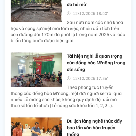
đã hé mở
12/12/2025 18:50’
Sau nửa năm các nhà khoa
học và cộng sự miệt mài làm việc, nhiều dấu tích trên
con đường dài 170m đã phát lộ trong năm 2025 với các
bí ẩn từng bước được biện giải.
Tái hiện nghi lễ quan trọng
của đồng bào M’nông trong
đời sống
12/12/2025 17:36’
Theo phong tục truyền
thống của đồng bào M’nông, một đời người sẽ trải qua
nhiều Lễ mừng sức khỏe, không quy định độ tuổi mà
theo số lần tổ chức (Lễ cúng sức khỏe lần 1, 2, 3...).
Du lịch làng nghề thúc đẩy
bảo tồn văn hóa truyền
thống