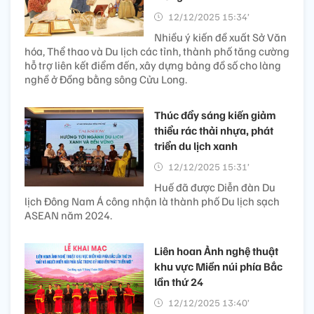
12/12/2025 15:34’
Nhiều ý kiến đề xuất Sở Văn
hóa, Thể thao và Du lịch các tỉnh, thành phố tăng cường
hỗ trợ liên kết điểm đến, xây dựng bảng đồ số cho làng
nghề ở Đồng bằng sông Cửu Long.
Thúc đẩy sáng kiến giảm
thiểu rác thải nhựa, phát
triển du lịch xanh
12/12/2025 15:31’
Huế đã được Diễn đàn Du
lịch Đông Nam Á công nhận là thành phố Du lịch sạch
ASEAN năm 2024.
Liên hoan Ảnh nghệ thuật
khu vực Miền núi phía Bắc
lần thứ 24
12/12/2025 13:40’