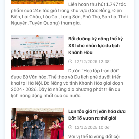
Liên hoan thu hút 1.747 tác
phẩm của 246 tác giả trong khu vực (Cao Bằng, Điện
Biên, Lai Châu, Lào Cai, Lạng Sơn, Phú Thọ, Sơn La, Thái
Nguyên, Tuyên Quang) tham gia.
Bồi dưỡng kỹ năng thế kỷ
XXI cho nhân lực du lịch
Khánh Hòa
12/12/2025 12:38’
Dự án “Học tập trọn đời”
được Bộ Văn hóa, Thể thao và Du lịch phê duyệt triển
khai tại Hà Nội, Đà Nẵng và tỉnh Khánh Hòa giai đoạn
2024 - 2026. Đây là những địa phương phát triển du
lịch năng động nhất của cả nước.
Lan tỏa giá trị văn hóa đưa
Đất Tổ vươn ra thế giới
12/12/2025 10:06’
Với vị thế là vùng đất cội