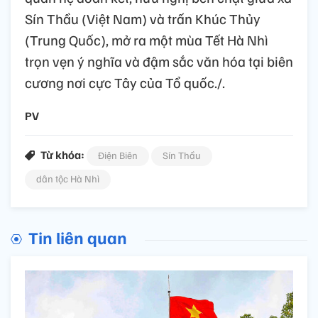
Sín Thầu (Việt Nam) và trấn Khúc Thủy
(Trung Quốc), mở ra một mùa Tết Hà Nhì
trọn vẹn ý nghĩa và đậm sắc văn hóa tại biên
cương nơi cực Tây của Tổ quốc./.
PV
Từ khóa:
Điện Biên
Sín Thầu
dân tộc Hà Nhì
Tin liên quan