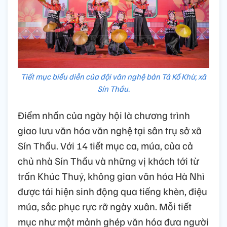
Tiết mục biểu diễn của đội văn nghệ bản Tả Kố Khừ, xã
Sín Thầu.
Điểm nhấn của ngày hội là chương trình
giao lưu văn hóa văn nghệ tại sân trụ sở xã
Sín Thầu. Với 14 tiết mục ca, múa, của cả
chủ nhà Sín Thầu và những vị khách tới từ
trấn Khúc Thuỷ, không gian văn hóa Hà Nhì
được tái hiện sinh động qua tiếng khèn, điệu
múa, sắc phục rực rỡ ngày xuân. Mỗi tiết
mục như một mảnh ghép văn hóa đưa người