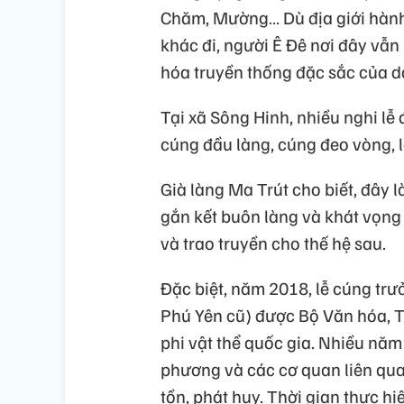
Chăm, Mường… Dù địa giới hành 
khác đi, người Ê Đê nơi đây vẫn 
hóa truyền thống đặc sắc của d
Tại xã Sông Hinh, nhiều nghi lễ
cúng đầu làng, cúng đeo vòng, 
Già làng Ma Trút cho biết, đây 
gắn kết buôn làng và khát vọng 
và trao truyền cho thế hệ sau.
Đặc biệt, năm 2018, lễ cúng trư
Phú Yên cũ) được Bộ Văn hóa, T
phi vật thể quốc gia. Nhiều năm
phương và các cơ quan liên qua
tồn, phát huy. Thời gian thực h