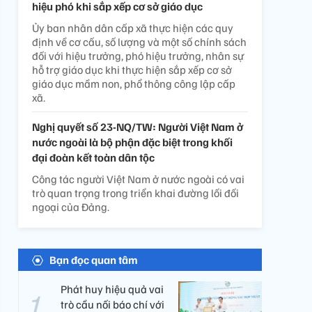
hiệu phó khi sắp xếp cơ sở giáo dục
Ủy ban nhân dân cấp xã thực hiện các quy
định về cơ cấu, số lượng và một số chính sách
đối với hiệu trưởng, phó hiệu trưởng, nhân sự
hỗ trợ giáo dục khi thực hiện sắp xếp cơ sở
giáo dục mầm non, phổ thông công lập cấp
xã.
Nghị quyết số 23-NQ/TW: Người Việt Nam ở
nước ngoài là bộ phận đặc biệt trong khối
đại đoàn kết toàn dân tộc
Công tác người Việt Nam ở nước ngoài có vai
trò quan trọng trong triển khai đường lối đối
ngoại của Đảng.
Bạn đọc quan tâm
Phát huy hiệu quả vai
trò cầu nối báo chí với