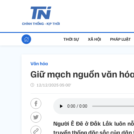
THỜI SỰ
XÃ HỘI
PHÁP LUẬT
Văn hóa
Giữ mạch nguồn văn hóa
12/12/2025 05:00’
Người Ê Đê ở Đắk Lắk luôn nỗ 
truyền thống đặc sắc của dân 