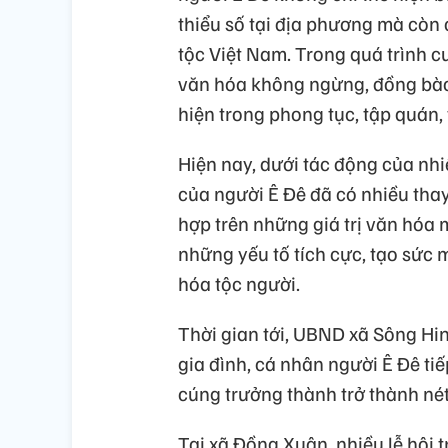
thiểu số tại địa phương mà còn 
tộc Việt Nam. Trong quá trình cư
văn hóa không ngừng, đồng bào 
hiện trong phong tục, tập quán, 
Hiện nay, dưới tác động của nhiề
của người Ê Đê đã có nhiều thay 
hợp trên những giá trị văn hóa 
những yếu tố tích cực, tạo sức 
hóa tộc người.
Thời gian tới, UBND xã Sông Hi
gia đình, cá nhân người Ê Đê tiế
cúng trưởng thành trở thành né
Tại xã Đồng Xuân, nhiều lễ hội t