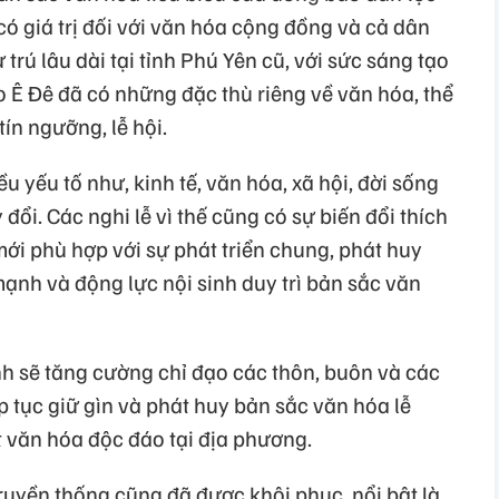
có giá trị đối với văn hóa cộng đồng và cả dân
 trú lâu dài tại tỉnh Phú Yên cũ, với sức sáng tạo
Ê Đê đã có những đặc thù riêng về văn hóa, thể
tín ngưỡng, lễ hội.
u yếu tố như, kinh tế, văn hóa, xã hội, đời sống
đổi. Các nghi lễ vì thế cũng có sự biến đổi thích
mới phù hợp với sự phát triển chung, phát huy
mạnh và động lực nội sinh duy trì bản sắc văn
nh sẽ tăng cường chỉ đạo các thôn, buôn và các
p tục giữ gìn và phát huy bản sắc văn hóa lễ
t văn hóa độc đáo tại địa phương.
ruyền thống cũng đã được khôi phục, nổi bật là