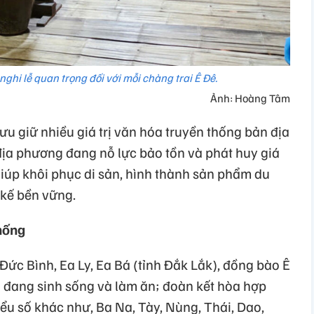
nghi lễ quan trọng đối với mỗi chàng trai Ê Đê.
Ảnh: Hoàng Tâm
ưu giữ nhiều giá trị văn hóa truyền thống bản địa
địa phương đang nỗ lực bảo tồn và phát huy giá
 giúp khôi phục di sản, hình thành sản phẩm du
 kế bền vững.
hống
 Đức Bình, Ea Ly, Ea Bá (tỉnh Đắk Lắk), đồng bào Ê
 đang sinh sống và làm ăn; đoàn kết hòa hợp
ểu số khác như, Ba Na, Tày, Nùng, Thái, Dao,