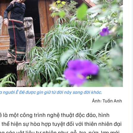
 người Ê Đê được gìn giữ từ đời này sang đời khác.
Ảnh: Tuấn Anh
ê là một công trình nghệ thuật độc đáo, hình
thể hiện sự hòa hợp tuyệt đối với thiên nhiên đại
các vật liệu tự nhiên như, gỗ, tre, nứa, lợp mái