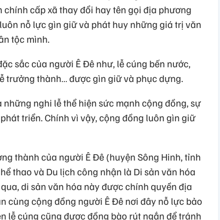
chính cấp xã thay đổi hay tên gọi địa phương
luôn nỗ lực gìn giữ và phát huy những giá trị văn
ân tộc mình.
 đặc sắc của người Ê Đê như, lễ cúng bến nước,
lễ trưởng thành… được gìn giữ và phục dựng.
là những nghi lễ thể hiện sức mạnh cộng đồng, sự
phát triển. Chính vì vậy, cộng đồng luôn gìn giữ
ởng thành của người Ê Đê (huyện Sông Hinh, tỉnh
hể thao và Du lịch công nhận là Di sản văn hóa
 qua, di sản văn hóa này được chính quyền địa
n cùng cộng đồng người Ê Đê nơi đây nỗ lực bảo
iện lễ cúng cũng được đồng bào rút ngắn để tránh