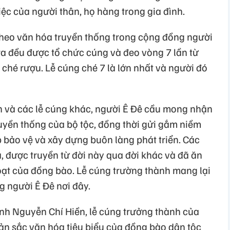
ệc của người thân, họ hàng trong gia đình.
 theo văn hóa truyền thống trong cộng đồng người
 ra đều được tổ chức cúng và đeo vòng 7 lần từ
ché rượu. Lễ cúng ché 7 là lớn nhất và người đó
 và các lễ cúng khác, người Ê Đê cầu mong nhận
uyền thống của bộ tộc, đồng thời gửi gắm niềm
 bảo vệ và xây dựng buôn làng phát triển. Các
a, được truyền từ đời này qua đời khác và đã ăn
hoạt của đồng bào. Lễ cúng trường thành mang lại
g người Ê Đê nơi đây.
nh Nguyễn Chí Hiền, lễ cúng trưởng thành của
bản sắc văn hóa tiêu biểu của đồng bào dân tộc