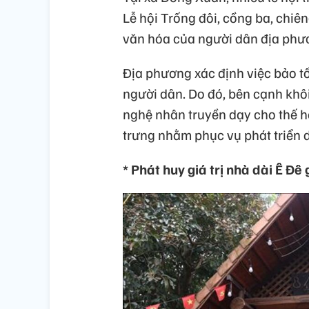
Lễ hội Trống đôi, cồng ba, chiê
văn hóa của người dân địa phư
Địa phương xác định việc bảo tồ
người dân. Do đó, bên cạnh khôi
nghệ nhân truyền dạy cho thế h
trưng nhằm phục vụ phát triển du
* Phát huy giá trị nhà dài Ê Đê