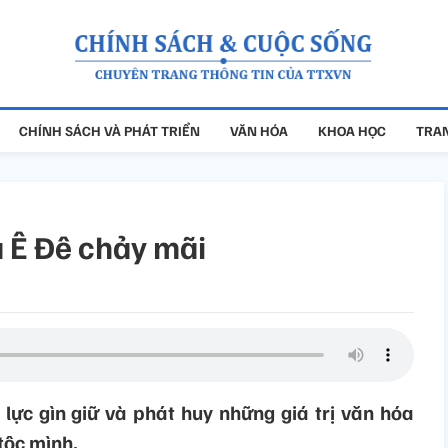
CHÍNH SÁCH VÀ PHÁT TRIỂN
VĂN HÓA
KHOA HỌC
TRAN
 Ê Đê chảy mãi
lực gìn giữ và phát huy những giá trị văn hóa
tộc mình.