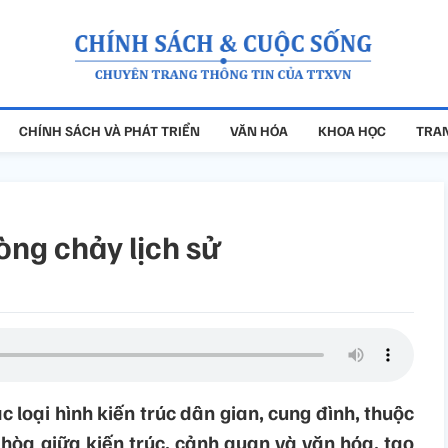
CHÍNH SÁCH VÀ PHÁT TRIỂN
VĂN HÓA
KHOA HỌC
TRAN
dòng chảy lịch sử
ác loại hình kiến trúc dân gian, cung đình, thuộc
i hòa giữa kiến trúc, cảnh quan và văn hóa, tạo