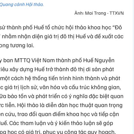
Quang cảnh Hội thảo.
Ảnh: Mai Trang - TTXVN
sử thành phố Huế tổ chức hội thảo khoa học “Đô
 nhằm nhận diện giá trị đô thị Huế và đề xuất các
ong tương lai.
 Ủy ban MTTQ Việt Nam thành phố Huế Nguyễn
tiêu xây dựng Huế trở thành đô thị di sản phát
 một cách hệ thống tiến trình hình thành và phát
c giá trị lịch sử, văn hóa và cấu trúc không gian,
ữa bảo tồn và phát triển có ý nghĩa đặc biệt quan
c tiễn. Hội thảo là diễn đàn học thuật quan trọng
n cứu, trao đổi quan điểm khoa học và tiếp cận
Huế. Các tham luận và ý kiến thảo luận sẽ góp
a học có giá trị, phục vụ công tác quy hoạch,