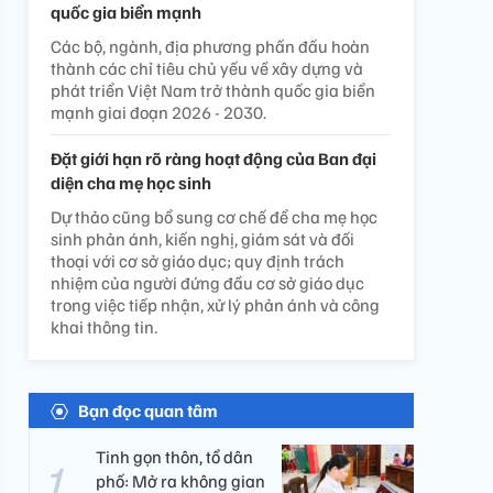
quốc gia biển mạnh
Các bộ, ngành, địa phương phấn đấu hoàn
thành các chỉ tiêu chủ yếu về xây dựng và
phát triển Việt Nam trở thành quốc gia biển
mạnh giai đoạn 2026 - 2030.
Đặt giới hạn rõ ràng hoạt động của Ban đại
diện cha mẹ học sinh
Dự thảo cũng bổ sung cơ chế để cha mẹ học
sinh phản ánh, kiến nghị, giám sát và đối
thoại với cơ sở giáo dục; quy định trách
nhiệm của người đứng đầu cơ sở giáo dục
trong việc tiếp nhận, xử lý phản ánh và công
khai thông tin.
Bạn đọc quan tâm
Tinh gọn thôn, tổ dân
phố: Mở ra không gian