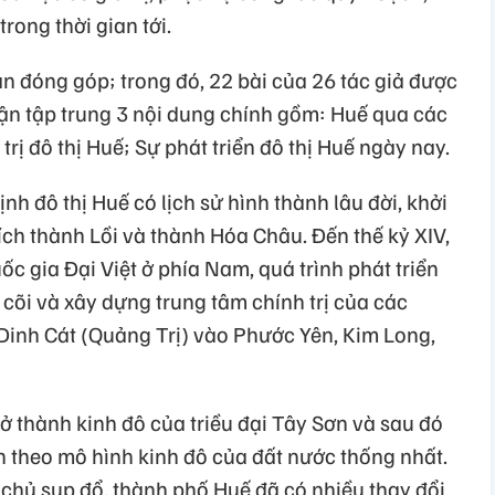
trong thời gian tới.
n đóng góp; trong đó, 22 bài của 26 tác giả được
uận tập trung 3 nội dung chính gồm: Huế qua các
 trị đô thị Huế; Sự phát triển đô thị Huế ngày nay.
h đô thị Huế có lịch sử hình thành lâu đời, khởi
ch thành Lồi và thành Hóa Châu. Đến thế kỷ XIV,
ốc gia Đại Việt ở phía Nam, quá trình phát triển
 cõi và xây dựng trung tâm chính trị của các
 Dinh Cát (Quảng Trị) vào Phước Yên, Kim Long,
rở thành kinh đô của triều đại Tây Sơn và sau đó
h theo mô hình kinh đô của đất nước thống nhất.
chủ sụp đổ, thành phố Huế đã có nhiều thay đổi