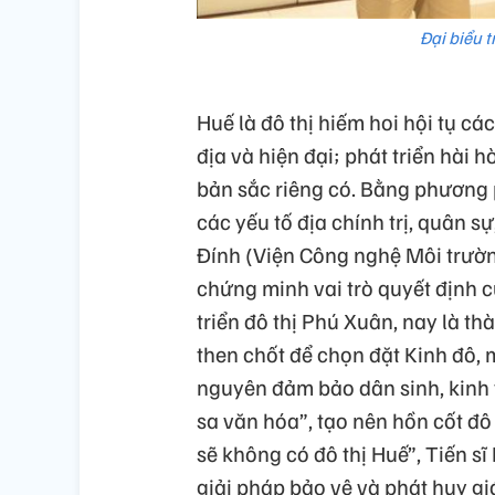
Đại biểu t
Huế là đô thị hiếm hoi hội tụ cá
địa và hiện đại; phát triển hài 
bản sắc riêng có. Bằng phương p
các yếu tố địa chính trị, quân s
Đính (Viện Công nghệ Môi trường
chứng minh vai trò quyết định 
triển đô thị Phú Xuân, nay là t
then chốt để chọn đặt Kinh đô, m
nguyên đảm bảo dân sinh, kinh t
sa văn hóa”, tạo nên hồn cốt đô
sẽ không có đô thị Huế”, Tiến s
giải pháp bảo vệ và phát huy gi