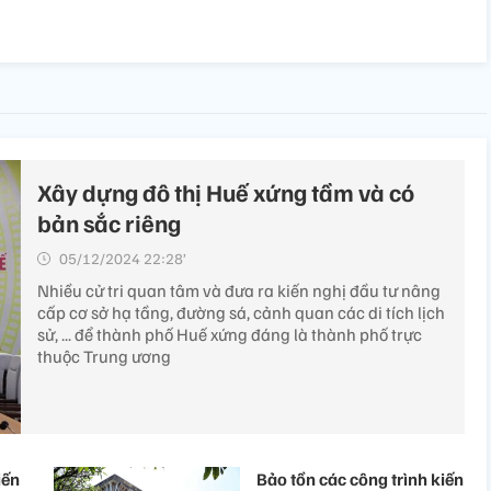
Xây dựng đô thị Huế xứng tầm và có
bản sắc riêng
05/12/2024 22:28’
Nhiều cử tri quan tâm và đưa ra kiến nghị đầu tư nâng
cấp cơ sở hạ tầng, đường sá, cảnh quan các di tích lịch
sử, ... để thành phố Huế xứng đáng là thành phố trực
thuộc Trung ương
iến
Bảo tồn các công trình kiến