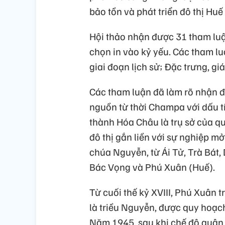
bảo tồn và phát triển đô thị Huế 
Hội thảo nhận được 31 tham luậ
chọn in vào kỷ yếu. Các tham l
giai đoạn lịch sử; Đặc trưng, giá
Các tham luận đã làm rõ nhận địn
nguồn từ thời Champa với dấu tí
thành Hóa Châu là trụ sở của qu
đô thị gắn liền với sự nghiệp mở
chúa Nguyễn, từ Ái Tử, Trà Bát,
Bác Vọng và Phú Xuân (Huế).
Từ cuối thế kỷ XVIII, Phú Xuân t
là triều Nguyễn, được quy hoạc
Năm 1945, sau khi chế độ quân 