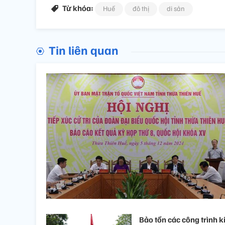
Từ khóa:
Huế
đô thị
di sản
Tin liên quan
Bảo tồn các công trình k