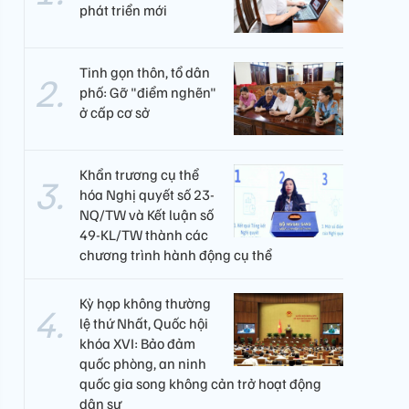
phát triển mới
Tinh gọn thôn, tổ dân
phố: Gỡ "điểm nghẽn"
ở cấp cơ sở
Khẩn trương cụ thể
hóa Nghị quyết số 23-
NQ/TW và Kết luận số
49-KL/TW thành các
chương trình hành động cụ thể
Kỳ họp không thường
lệ thứ Nhất, Quốc hội
khóa XVI: Bảo đảm
quốc phòng, an ninh
quốc gia song không cản trở hoạt động
dân sự