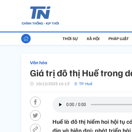
THỜI SỰ
XÃ HỘI
PHÁP LUẬT
Văn hóa
Giá trị đô thị Huế trong 
10/12/2025 16:13’
TP. Huế
Huế là đô thị hiếm hoi hội tụ c
địa và hiện đại; phát triển hà