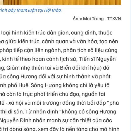
rình bày tham luận tại Hội thảo.
Ảnh: Mai Trang - TTXVN
c loại hình kiến trúc dân gian, cung đình, thuộc
hòa giữa kiến trúc, cảnh quan và văn hóa, tạo nên
háp tiếp cận liên ngành, phân tích số liệu cùng
ự, kinh tế theo hoàn cảnh lịch sử, Tiến sĩ Nguyễn
, Giảm nhẹ thiên tai và Biến đổi khí hậu) đã
của sông Hương đối với sự hình thành và phát
hành phố Huế. Sông Hương không chỉ là yếu tố
à còn là trục phát triển chủ đạo, nguồn tài
ế - xã hội và môi trường; đồng thời bồi đắp “phù
 thị di sản. Từ nhận định “không có sông Hương
ĩ Nguyễn Đính nhấn mạnh sự cần thiết của các
á trị dòng sông, xem đây là nền tảng cho mô hình