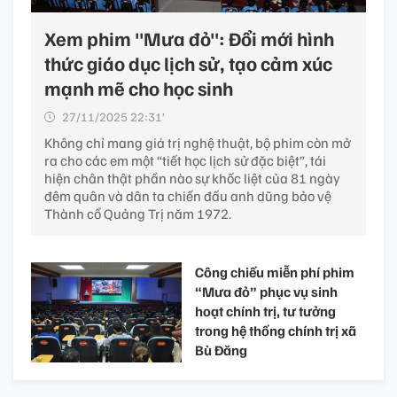
Xem phim "Mưa đỏ": Đổi mới hình
thức giáo dục lịch sử, tạo cảm xúc
mạnh mẽ cho học sinh
27/11/2025 22:31’
Không chỉ mang giá trị nghệ thuật, bộ phim còn mở
ra cho các em một “tiết học lịch sử đặc biệt”, tái
hiện chân thật phần nào sự khốc liệt của 81 ngày
đêm quân và dân ta chiến đấu anh dũng bảo vệ
Thành cổ Quảng Trị năm 1972.
Công chiếu miễn phí phim
“Mưa đỏ” phục vụ sinh
hoạt chính trị, tư tưởng
trong hệ thống chính trị xã
Bù Đăng