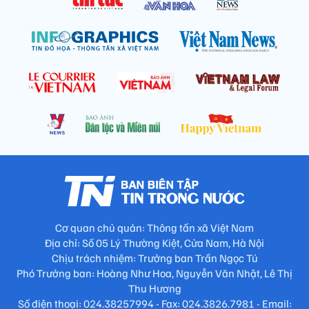
Cơ quan chủ quản: Thông tấn xã Việt Nam
Địa chỉ: Số 05 Lý Thường Kiệt, Cửa Nam, Hà Nội
Chịu trách nhiệm: Trưởng ban Trần Ngọc Tú
Phó Trưởng ban: Hoàng Như Hoa, Nguyễn Văn Nhật, Lê Thị
Thu Hương
Số điện thoại: 024.38257994 - Fax: 024.3826.7981 - Email: