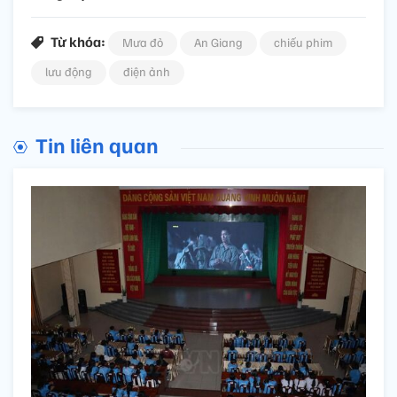
Từ khóa:
Mưa đỏ
An Giang
chiếu phim
lưu động
điện ảnh
Tin liên quan