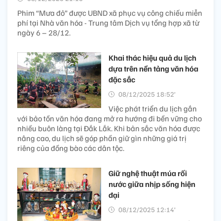
Phim “Mưa đỏ” được UBND xã phục vụ công chiếu miễn
phí tại Nhà văn hóa - Trung tâm Dịch vụ tổng hợp xã từ
ngày 6 – 28/12.
Khai thác hiệu quả du lịch
dựa trên nền tảng văn hóa
đặc sắc
08/12/2025 18:52’
Việc phát triển du lịch gắn
với bảo tồn văn hóa đang mở ra hướng đi bền vững cho
nhiều buôn làng tại Đắk Lắk. Khi bản sắc văn hóa được
nâng cao, du lịch sẽ góp phần giữ gìn những giá trị
riêng của đồng bào các dân tộc.
Giữ nghệ thuật múa rối
nước giữa nhịp sống hiện
đại
08/12/2025 12:14’