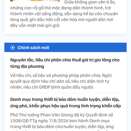
Giữa không gian yên ả ấy,
những con rối gỗ thô mộc đang dần thành hình, trở
thành nhân vật sống động, sẵn sàng kể lại câu chuyện
làng quê, ghi dấu hồn cốt văn hóa mà người dân nơi
đây vẫn miệt mài gìn giữ.
Chính sách mới
Nguyên tắc, tiêu chí phân chia thuế giá trị gia tăng cho
từng địa phương
Về tiêu chí, số liệu và phương pháp phân chia, Nghị
quyết quy định tiêu chí dân số, tiêu chí diện tích tự
nhiên, tiêu chí GRDP bình quân đầu người.
Danh mục trang thiết bị bảo đảm huấn luyện, diễn tập,
ứng phó, khắc phục hậu quả trong tình trạng khẩn cấp
Phó Thủ tướng Phan Văn Giang đã ký Quyết định số
1508/QĐ-TTg ngày 7/8/2026 ban hành Danh mục
trang thiết bị bảo đảm cho huấn luyện, diễn tập, ứng