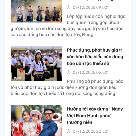
08/12/2025 09:00’
Lớp tập huấn có ý nghĩa đặc
biệt quan trọng góp phần
giữ gìn, lan tỏa và làm sống dậy các giá trị văn hóa đặc
sắc của đồng bào các dân tộc Tày, Nùng.
Phục dựng, phát huy giá trị
văn hóa tiêu biểu của đồng
bào dân tộc thiểu số
08/12/2025 06:00’
Phú Thọ đã phục dựng, bảo
tồn và phát huy giá trị các diễn xướng dân gian tiêu
biểu của dân tộc thiểu số trong đời sống cộng đồng.
Hướng tới xây dựng "Ngày
Việt Nam Hạnh phúc"
thường niên
07/12/2025 22:32’