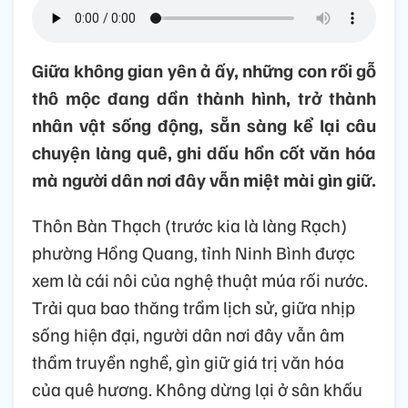
Giữa không gian yên ả ấy, những con rối gỗ
thô mộc đang dần thành hình, trở thành
nhân vật sống động, sẵn sàng kể lại câu
chuyện làng quê, ghi dấu hồn cốt văn hóa
mà người dân nơi đây vẫn miệt mài gìn giữ.
Thôn Bàn Thạch (trước kia là làng Rạch)
phường Hồng Quang, tỉnh Ninh Bình được
xem là cái nôi của nghệ thuật múa rối nước.
Trải qua bao thăng trầm lịch sử, giữa nhịp
sống hiện đại, người dân nơi đây vẫn âm
thầm truyền nghề, gìn giữ giá trị văn hóa
của quê hương. Không dừng lại ở sân khấu