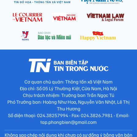
Cơ quan chủ quản: Thông tấn xã Việt Nam
Địa chỉ: Số 05 Lý Thường Kiệt, Cửa Nam, Hà Nội
Chịu trách nhiệm: Trưởng ban Trần Ngọc Tú
Phó Trưởng ban: Hoàng Như Hoa, Nguyễn Văn Nhật, Lê Thị
Thu Hương
Số điện thoại: 024.38257994 - Fax: 024.3826.7981 - Email:
tap.phongbien@gmail.com
Không sao chép nội dung khi chưa có sự đồng ý bằng văn bản