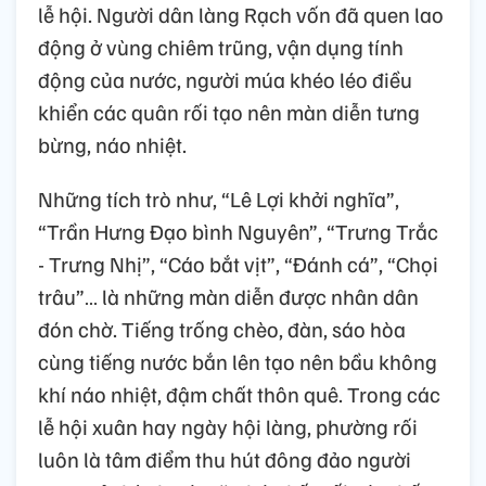
lễ hội. Người dân làng Rạch vốn đã quen lao
động ở vùng chiêm trũng, vận dụng tính
động của nước, người múa khéo léo điều
khiển các quân rối tạo nên màn diễn tưng
bừng, náo nhiệt.
Những tích trò như, “Lê Lợi khởi nghĩa”,
“Trần Hưng Đạo bình Nguyên”, “Trưng Trắc
- Trưng Nhị”, “Cáo bắt vịt”, “Đánh cá”, “Chọi
trâu”… là những màn diễn được nhân dân
đón chờ. Tiếng trống chèo, đàn, sáo hòa
cùng tiếng nước bắn lên tạo nên bầu không
khí náo nhiệt, đậm chất thôn quê. Trong các
lễ hội xuân hay ngày hội làng, phường rối
luôn là tâm điểm thu hút đông đảo người