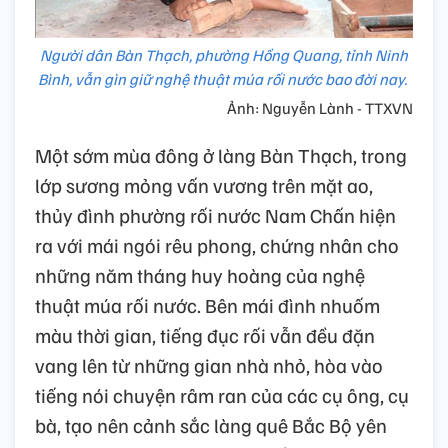
Người dân Bàn Thạch, phường Hồng Quang, tỉnh Ninh
Bình, vẫn gìn giữ nghệ thuật múa rối nước bao đời nay.
Ảnh: Nguyễn Lành - TTXVN
Một sớm mùa đông ở làng Bàn Thạch, trong
lớp sương mỏng vấn vương trên mặt ao,
thủy đình phường rối nước Nam Chấn hiện
ra với mái ngói rêu phong, chứng nhân cho
những năm tháng huy hoàng của nghệ
thuật múa rối nước. Bên mái đình nhuốm
màu thời gian, tiếng đục rối vẫn đều đặn
vang lên từ những gian nhà nhỏ, hòa vào
tiếng nói chuyện râm ran của các cụ ông, cụ
bà, tạo nên cảnh sắc làng quê Bắc Bộ yên