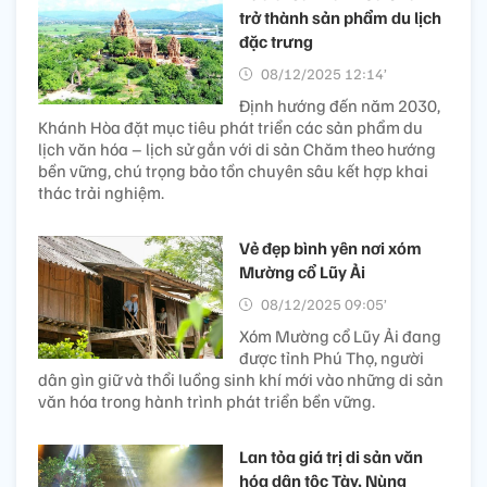
trở thành sản phẩm du lịch
đặc trưng
08/12/2025 12:14’
Định hướng đến năm 2030,
Khánh Hòa đặt mục tiêu phát triển các sản phẩm du
lịch văn hóa – lịch sử gắn với di sản Chăm theo hướng
bền vững, chú trọng bảo tồn chuyên sâu kết hợp khai
thác trải nghiệm.
Vẻ đẹp bình yên nơi xóm
Mường cổ Lũy Ải
08/12/2025 09:05’
Xóm Mường cổ Lũy Ải đang
được tỉnh Phú Thọ, người
dân gìn giữ và thổi luồng sinh khí mới vào những di sản
văn hóa trong hành trình phát triển bền vững.
Lan tỏa giá trị di sản văn
hóa dân tộc Tày, Nùng