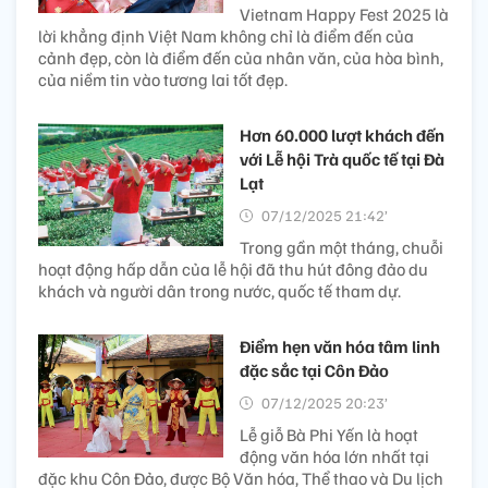
Vietnam Happy Fest 2025 là
lời khẳng định Việt Nam không chỉ là điểm đến của
cảnh đẹp, còn là điểm đến của nhân văn, của hòa bình,
của niềm tin vào tương lai tốt đẹp.
Hơn 60.000 lượt khách đến
với Lễ hội Trà quốc tế tại Đà
Lạt
07/12/2025 21:42’
Trong gần một tháng, chuỗi
hoạt động hấp dẫn của lễ hội đã thu hút đông đảo du
khách và người dân trong nước, quốc tế tham dự.
Điểm hẹn văn hóa tâm linh
đặc sắc tại Côn Đảo
07/12/2025 20:23’
Lễ giỗ Bà Phi Yến là hoạt
động văn hóa lớn nhất tại
đặc khu Côn Đảo, được Bộ Văn hóa, Thể thao và Du lịch