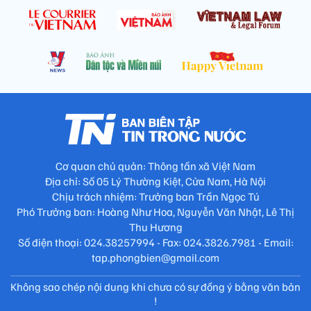
Cơ quan chủ quản: Thông tấn xã Việt Nam
Địa chỉ: Số 05 Lý Thường Kiệt, Cửa Nam, Hà Nội
Chịu trách nhiệm: Trưởng ban Trần Ngọc Tú
Phó Trưởng ban: Hoàng Như Hoa, Nguyễn Văn Nhật, Lê Thị
Thu Hương
Số điện thoại: 024.38257994 - Fax: 024.3826.7981 - Email:
tap.phongbien@gmail.com
Không sao chép nội dung khi chưa có sự đồng ý bằng văn bản
!