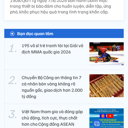
1508/QĐ-TTg ngày 7/8/2026 ban hành Danh mục
trang thiết bị bảo đảm cho huấn luyện, diễn tập, ứng
phó, khắc phục hậu quả trong tình trạng khẩn cấp.
Bạn đọc quan tâm
195 võ sĩ trẻ tranh tài tại Giải vô
địch MMA quốc gia 2026
Chuyển Bộ Công an thông tin 7
cá nhân bán vàng không rõ
nguồn gốc, giao dịch hơn 2.000
tỷ đồng
Việt Nam tham gia và đóng góp
chủ động, tích cực, thực chất
hơn cho Cộng đồng ASEAN