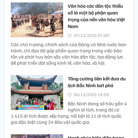
Văn hóa các dân tộc thiểu
số là một bộ phận quan
trọng của nền văn hóa Việt
Nam
07/12/2025 07:00’
Các chủ trương, chính sách của Đảng và Nhà nước ban
hành, chỉ đạo đã góp phần quan trọng trong việc bảo
tồn và phát huy bản sắc văn hóa dân tộc, tạo động lực
để phát triển đời sống kinh tế, văn hóa, xã hội.
Tăng cường liên kết đưa du
lịch Bắc Ninh bứt phá
06/12/2025 18:50’
Bắc Ninh đang sở hữu gần 4
nghìn di tích, trong đó có
1.415 di tích được xếp hạng, nổi bật là 11 di tích quốc
gia đặc biệt cùng 24 Bảo vật quốc gia.
Hạnh phúc hiện diện trong