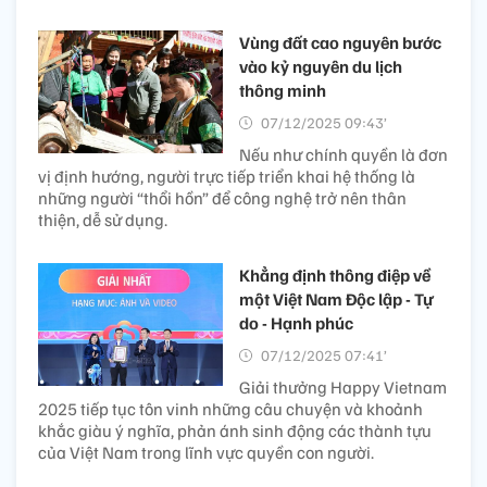
Vùng đất cao nguyên bước
vào kỷ nguyên du lịch
thông minh
07/12/2025 09:43’
Nếu như chính quyền là đơn
vị định hướng, người trực tiếp triển khai hệ thống là
những người “thổi hồn” để công nghệ trở nên thân
thiện, dễ sử dụng.
Khẳng định thông điệp về
một Việt Nam Độc lập - Tự
do - Hạnh phúc
07/12/2025 07:41’
Giải thưởng Happy Vietnam
2025 tiếp tục tôn vinh những câu chuyện và khoảnh
khắc giàu ý nghĩa, phản ánh sinh động các thành tựu
của Việt Nam trong lĩnh vực quyền con người.