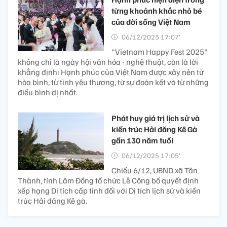
từng khoảnh khắc nhỏ bé
của đời sống Việt Nam
06/12/2025 17:07’
"Vietnam Happy Fest 2025"
không chỉ là ngày hội văn hóa - nghệ thuật, còn là lời
khẳng định: Hạnh phúc của Việt Nam được xây nên từ
hòa bình, từ tình yêu thương, từ sự đoàn kết và từ những
điều bình dị nhất.
Phát huy giá trị lịch sử và
kiến trúc Hải đăng Kê Gà
gần 130 năm tuổi
06/12/2025 17:05’
Chiều 6/12, UBND xã Tân
Thành, tỉnh Lâm Đồng tổ chức Lễ Công bố quyết định
xếp hạng Di tích cấp tỉnh đối với Di tích lịch sử và kiến
trúc Hải đăng Kê gà.