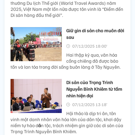
thưởng Du lịch Thế giới (World Travel Awards) năm
2025, Việt Nam một lần nữa được tôn vinh là “Điểm đến
Di sản hàng đầu thế giới”.
Giữ gìn di sản cho muôn đời
sau
07/12/2025 18:00’
Hai thập kỷ qua, văn hóa
cồng chiêng đã được bảo
tồn và lan tỏa trong đời sống buôn làng ở Tây Nguyên.
Di sản của Trạng Trình
Nguyễn Bỉnh Khiêm từ tầm
nhìn hiện đại
07/12/2025 13:18’
Hội thảo là dịp tri ân, tôn
vinh một danh nhân văn hóa lớn của dân tộc, khơi dậy
niềm tự hào d
â
n tộc, trách nhiệm gìn giữ các di sản của
Trạng Trình Nguyễn Bỉnh Khiêm.