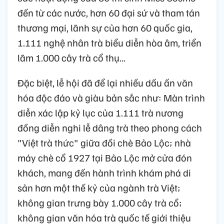
đến từ các nước, hơn 60 đại sứ và tham tán
thương mại, lãnh sự của hơn 60 quốc gia,
1.111 nghệ nhân trà biểu diễn hòa âm, triển
lãm 1.000 cây trà cổ thụ...
Đặc biệt, lễ hội đã để lại nhiều dấu ấn văn
hóa độc đáo và giàu bản sắc như: Màn trình
diễn xác lập kỷ lục của 1.111 trà nương
đồng diễn nghi lễ dâng trà theo phong cách
"Việt trà thức" giữa đồi chè Bảo Lộc; nhà
máy chè cổ 1927 tại Bảo Lộc mở cửa đón
khách, mang đến hành trình khám phá di
sản hơn một thế kỷ của ngành trà Việt;
không gian trưng bày 1.000 cây trà cổ;
không gian văn hóa trà quốc tế giới thiệu