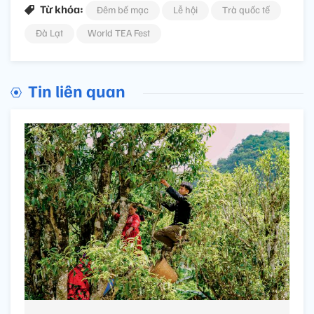
Từ khóa:
Đêm bế mạc
Lễ hội
Trà quốc tế
Đà Lạt
World TEA Fest
Tin liên quan