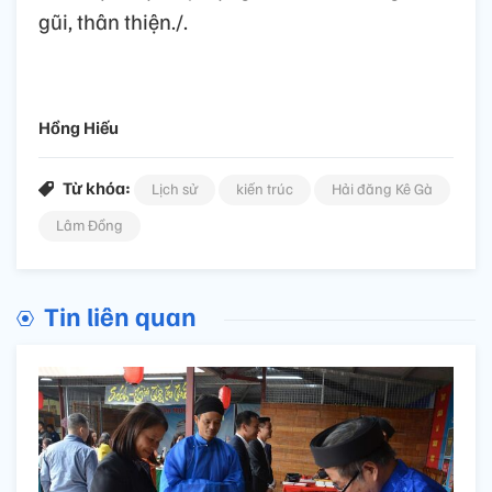
gũi, thân thiện./.
Hồng Hiếu
Từ khóa:
Lịch sử
kiến trúc
Hải đăng Kê Gà
Lâm Đồng
Tin liên quan