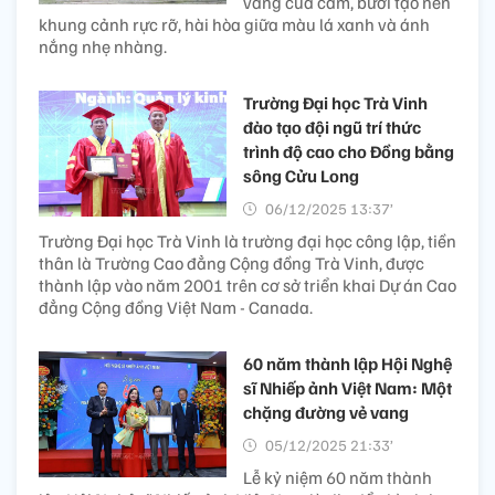
vàng của cam, bưởi tạo nên
khung cảnh rực rỡ, hài hòa giữa màu lá xanh và ánh
nắng nhẹ nhàng.
Trường Đại học Trà Vinh
đào tạo đội ngũ trí thức
trình độ cao cho Đồng bằng
sông Cửu Long
06/12/2025 13:37’
Trường Đại học Trà Vinh là trường đại học công lập, tiền
thân là Trường Cao đẳng Cộng đồng Trà Vinh, được
thành lập vào năm 2001 trên cơ sở triển khai Dự án Cao
đẳng Cộng đồng Việt Nam - Canada.
60 năm thành lập Hội Nghệ
sĩ Nhiếp ảnh Việt Nam: Một
chặng đường vẻ vang
05/12/2025 21:33’
Lễ kỷ niệm 60 năm thành