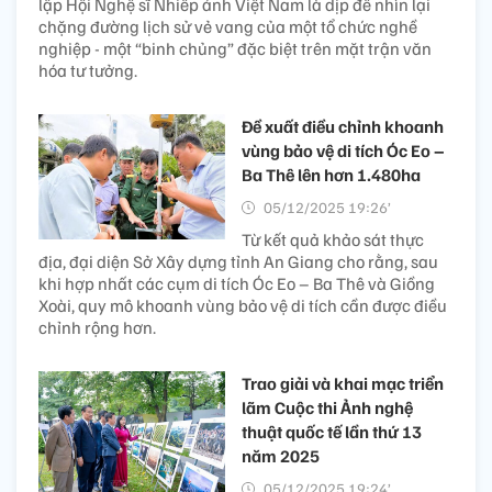
lập Hội Nghệ sĩ Nhiếp ảnh Việt Nam là dịp để nhìn lại
chặng đường lịch sử vẻ vang của một tổ chức nghề
nghiệp - một “binh chủng” đặc biệt trên mặt trận văn
hóa tư tưởng.
Đề xuất điều chỉnh khoanh
vùng bảo vệ di tích Óc Eo –
Ba Thê lên hơn 1.480ha
05/12/2025 19:26’
Từ kết quả khảo sát thực
địa, đại diện Sở Xây dựng tỉnh An Giang cho rằng, sau
khi hợp nhất các cụm di tích Óc Eo – Ba Thê và Giồng
Xoài, quy mô khoanh vùng bảo vệ di tích cần được điều
chỉnh rộng hơn.
Trao giải và khai mạc triển
lãm Cuộc thi Ảnh nghệ
thuật quốc tế lần thứ 13
năm 2025
05/12/2025 19:24’