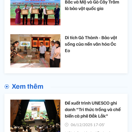
Bắc và Mộ vò Gò Cây Trâm
là bảo vật quốc gia
Di tích Gò Thành - Bảo vật
sống của nền văn hóa Óc
Eo
Xem thêm
Đề xuất trình UNESCO ghi
danh “Tri thức trồng và chế
biến cà phê Đắk Lắk”
06/12/2025 17:05’