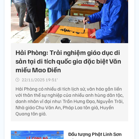
Hải Phòng: Trải nghiệm giáo dục di
sản tại di tích quốc gia đặc biệt Văn
miếu Mao Điền
22/11/2025 19:51’
Hải Phòng có nhiều di tích lịch sử, văn hóa gắn liền
với thân thế sự nghiệp của nhiều anh hùng dân tộc,
danh nhân vĩ đại như: Trần Hưng Đạo, Nguyễn Trãi,
Nhà giáo Chu Văn An, Pháp Loa tôn giả, Huyền
Quang tôn giả.
Đầu tượng Phật Linh Sơn