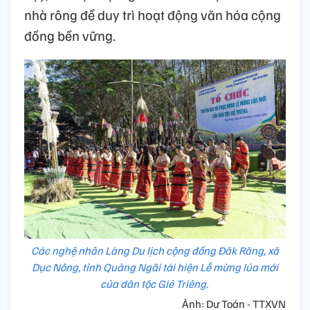
nhà rông để duy trì hoạt động văn hóa cộng
đồng bền vững.
Các nghệ nhân Làng Du lịch cộng đồng Đăk Răng, xã
Dục Nông, tỉnh Quảng Ngãi tái hiện Lễ mừng lúa mới
của dân tộc Giẻ Triêng.
Ảnh: Dư Toán - TTXVN