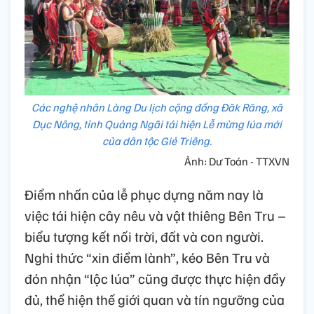
Các nghệ nhân Làng Du lịch cộng đồng Đăk Răng, xã
Dục Nông, tỉnh Quảng Ngãi tái hiện Lễ mừng lúa mới
của dân tộc Giẻ Triêng.
Ảnh: Dư Toán - TTXVN
Điểm nhấn của lễ phục dựng năm nay là
việc tái hiện cây nêu và vật thiêng Bên Tru –
biểu tượng kết nối trời, đất và con người.
Nghi thức “xin điềm lành”, kéo Bên Tru và
đón nhận “lộc lúa” cũng được thực hiện đầy
đủ, thể hiện thế giới quan và tín ngưỡng của