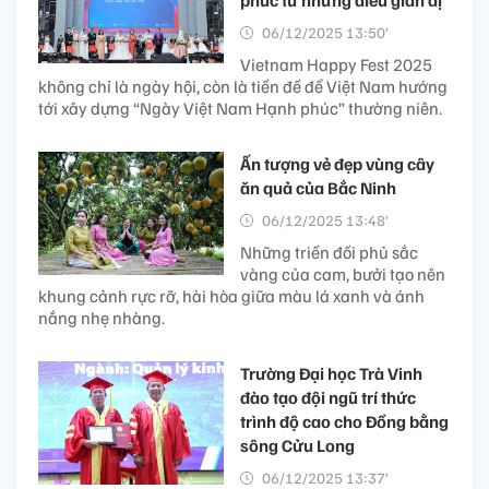
06/12/2025 13:50’
Vietnam Happy Fest 2025
không chỉ là ngày hội, còn là tiền đề để Việt Nam hướng
tới xây dựng “Ngày Việt Nam Hạnh phúc” thường niên.
Ấn tượng vẻ đẹp vùng cây
ăn quả của Bắc Ninh
06/12/2025 13:48’
Những triền đồi phủ sắc
vàng của cam, bưởi tạo nên
khung cảnh rực rỡ, hài hòa giữa màu lá xanh và ánh
nắng nhẹ nhàng.
Trường Đại học Trà Vinh
đào tạo đội ngũ trí thức
trình độ cao cho Đồng bằng
sông Cửu Long
06/12/2025 13:37’