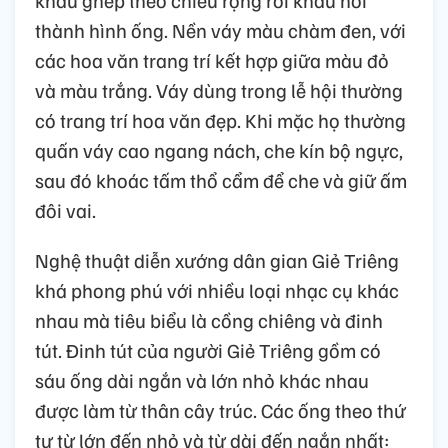
thành hình ống. Nền váy màu chàm đen, với
các hoa văn trang trí kết hợp giữa màu đỏ
và màu trắng. Váy dùng trong lễ hội thường
có trang trí hoa văn đẹp. Khi mặc họ thường
quấn váy cao ngang nách, che kín bộ ngực,
sau đó khoác tấm thổ cẩm để che và giữ ấm
đôi vai.
Nghệ thuật diễn xướng dân gian Giẻ Triêng
khá phong phú với nhiều loại nhạc cụ khác
nhau mà tiêu biểu là cồng chiêng và đinh
tút. Đinh tút của người Giẻ Triêng gồm có
sáu ống dài ngắn và lớn nhỏ khác nhau
được làm từ thân cây trúc. Các ống theo thứ
tự từ lớn đến nhỏ và từ dài đến ngắn nhất: