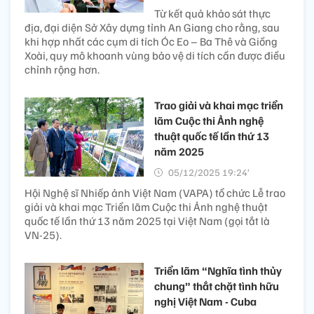
Từ kết quả khảo sát thực
địa, đại diện Sở Xây dựng tỉnh An Giang cho rằng, sau
khi hợp nhất các cụm di tích Óc Eo – Ba Thê và Giồng
Xoài, quy mô khoanh vùng bảo vệ di tích cần được điều
chỉnh rộng hơn.
Trao giải và khai mạc triển
lãm Cuộc thi Ảnh nghệ
thuật quốc tế lần thứ 13
năm 2025
05/12/2025 19:24’
Hội Nghệ sĩ Nhiếp ảnh Việt Nam (VAPA) tổ chức Lễ trao
giải và khai mạc Triển lãm Cuộc thi Ảnh nghệ thuật
quốc tế lần thứ 13 năm 2025 tại Việt Nam (gọi tắt là
VN-25).
Triển lãm “Nghĩa tình thủy
chung” thắt chặt tình hữu
nghị Việt Nam - Cuba