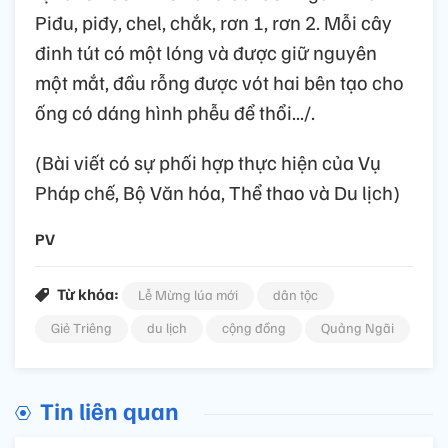
Piđu, piđy, chel, chắk, rơn 1, rơn 2. Mỗi cây
đinh tút có một lóng và được giữ nguyên
một mắt, đầu rỗng được vót hai bên tạo cho
ống có dáng hình phễu để thổi.../.
(Bài viết có sự phối hợp thực hiện của Vụ
Pháp chế, Bộ Văn hóa, Thể thao và Du lịch)
PV
Từ khóa:
Lễ Mừng lúa mới
dân tộc
Giẻ Triêng
du lịch
cộng đồng
Quảng Ngãi
Tin liên quan