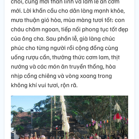
chòi, cúng mời thần linh và làm lễ ăn cơm
mới. Lời khấn cầu cho dân làng mạnh khỏe,
mưa thuận gió hòa, mùa màng tươi tốt; con
cháu chăm ngoan, tiếp nối phong tục tốt đẹp
của ông cha. Sau phần lễ, già làng chúc
phúc cho từng người rồi cộng đồng cùng
uống rượu cần, thưởng thức cơm lam, thịt
nướng và các món ăn truyền thống, hòa
nhịp cồng chiêng và vòng xoang trong
không khí vui tươi, rộn rã.