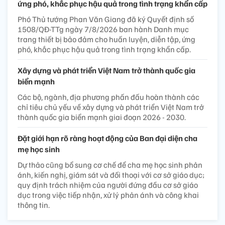
ứng phó, khắc phục hậu quả trong tình trạng khẩn cấp
Phó Thủ tướng Phan Văn Giang đã ký Quyết định số
1508/QĐ-TTg ngày 7/8/2026 ban hành Danh mục
trang thiết bị bảo đảm cho huấn luyện, diễn tập, ứng
phó, khắc phục hậu quả trong tình trạng khẩn cấp.
Xây dựng và phát triển Việt Nam trở thành quốc gia
biển mạnh
Các bộ, ngành, địa phương phấn đấu hoàn thành các
chỉ tiêu chủ yếu về xây dựng và phát triển Việt Nam trở
thành quốc gia biển mạnh giai đoạn 2026 - 2030.
Đặt giới hạn rõ ràng hoạt động của Ban đại diện cha
mẹ học sinh
Dự thảo cũng bổ sung cơ chế để cha mẹ học sinh phản
ánh, kiến nghị, giám sát và đối thoại với cơ sở giáo dục;
quy định trách nhiệm của người đứng đầu cơ sở giáo
dục trong việc tiếp nhận, xử lý phản ánh và công khai
thông tin.