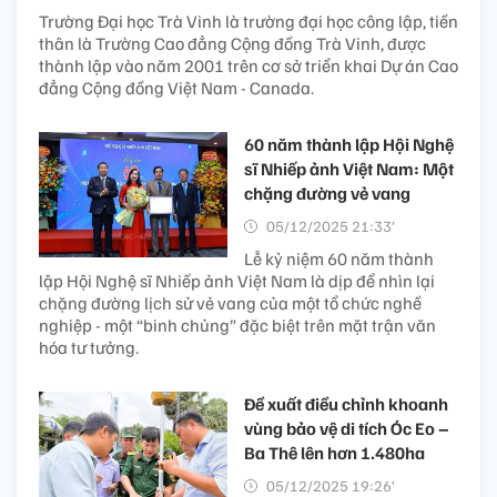
Trường Đại học Trà Vinh là trường đại học công lập, tiền
thân là Trường Cao đẳng Cộng đồng Trà Vinh, được
thành lập vào năm 2001 trên cơ sở triển khai Dự án Cao
đẳng Cộng đồng Việt Nam - Canada.
60 năm thành lập Hội Nghệ
sĩ Nhiếp ảnh Việt Nam: Một
chặng đường vẻ vang
05/12/2025 21:33’
Lễ kỷ niệm 60 năm thành
lập Hội Nghệ sĩ Nhiếp ảnh Việt Nam là dịp để nhìn lại
chặng đường lịch sử vẻ vang của một tổ chức nghề
nghiệp - một “binh chủng” đặc biệt trên mặt trận văn
hóa tư tưởng.
Đề xuất điều chỉnh khoanh
vùng bảo vệ di tích Óc Eo –
Ba Thê lên hơn 1.480ha
05/12/2025 19:26’