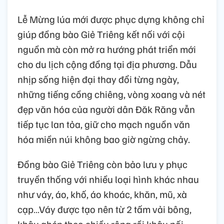
Lễ Mừng lúa mới được phục dựng không chỉ
giúp đồng bào Giẻ Triêng kết nối với cội
nguồn mà còn mở ra hướng phát triển mới
cho du lịch cộng đồng tại địa phương. Dẫu
nhịp sống hiện đại thay đổi từng ngày,
những tiếng cồng chiêng, vòng xoang và nét
đẹp văn hóa của người dân Đăk Răng vẫn
tiếp tục lan tỏa, giữ cho mạch nguồn văn
hóa miền núi không bao giờ ngừng chảy.
Đồng bào Giẻ Triêng còn bảo lưu y phục
truyền thống với nhiều loại hình khác nhau
như váy, áo, khố, áo khoác, khăn, mũ, xà
cạp…Váy được tạo nên từ 2 tấm vải bông,
khâu ghép theo chiều rộng rồi khâu nối