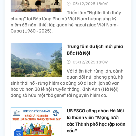
05/12/2025 18:06’
Triển lãm “Nghĩa tình thủy
chung” tại Bảo tàng Phụ nữ Việt Nam hưởng ứng kỷ
niệm 65 năm thiết lập quan hệ ngoại giao Việt Nam -
Cuba (1960 - 2025).
Trung tâm du lịch mới phía
Bắc Hà Nội
05/12/2025 18:04’
Với diện tích rừng lớn, cảnh
quan đồi núi phong phú, hệ
sinh thái hồ - rừng hiếm có cùng 60 di tích lịch sử văn
hóa và hơn 30 lễ hội truyền thống, Kinh Anh (Hà Nội)
đang sở hữu một “bộ gene” tài nguyên hiếm có.
UNESCO công nhận Hà Nội
là thành viên “Mạng lưới
các Thành phố học tập toàn
cầu”