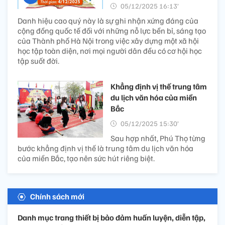
05/12/2025 16:13’
Danh hiệu cao quý này là sự ghi nhận xứng đáng của
cộng đồng quốc tế đối với những nỗ lực bền bỉ, sáng tạo
của Thành phố Hà Nội trong việc xây dựng một xã hội
học tập toàn diện, nơi mọi người dân đều có cơ hội học
tập suốt đời.
Khẳng định vị thế trung tâm
du lịch văn hóa của miền
Bắc
05/12/2025 15:30’
Sau hợp nhất, Phú Thọ từng
bước khẳng định vị thế là trung tâm du lịch văn hóa
của miền Bắc, tạo nên sức hút riêng biệt.
Chính sách mới
Danh mục trang thiết bị bảo đảm huấn luyện, diễn tập,