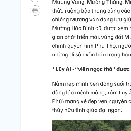
Mường Vang, Mường Thàng, Mườ
thửa ruộng bậc thang cùng các
chiêng Mường vẫn đang lưu giữ
Mường Hòa Bình cũ, được xem n
gian phát triển mới, vùng đất 
chính quyền tỉnh Phú Thọ, người
những di sản văn hóa trong hành
* Lũy Ải - “viên ngọc thô” được 
Nằm nép mình bên dòng suối tr
đồng lúa mênh mông, xóm Lũy Ải
Phú) mang vẻ đẹp vẹn nguyên 
thủy hữu tình giữa đại ngàn.