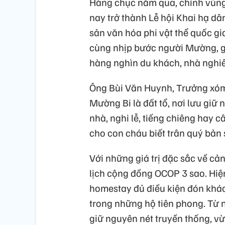
Hàng chục năm qua, chính vùng 
nay trở thành Lễ hội Khai hạ dâ
sản văn hóa phi vật thể quốc gia
cùng nhịp bước người Mường, gợi
hàng nghìn du khách, nhà nghiê
Ông Bùi Văn Huynh, Trưởng xóm 
Mường Bi là đất tổ, nơi lưu giữ
nhà, nghi lễ, tiếng chiêng hay 
cho con cháu biết trân quý bản 
Với những giá trị đặc sắc về cả
lịch cộng đồng OCOP 3 sao. Hiệ
homestay đủ điều kiện đón khác
trong những hộ tiên phong. Từ n
giữ nguyên nét truyền thống, vừ