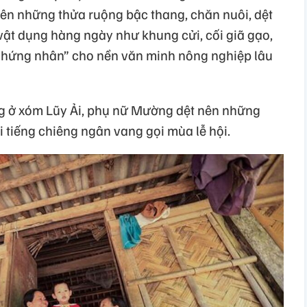
ên những thửa ruộng bậc thang, chăn nuôi, dệt
vật dụng hàng ngày như khung cửi, cối giã gạo,
“chứng nhân” cho nền văn minh nông nghiệp lâu
ng ở xóm Lũy Ải, phụ nữ Mường dệt nên những
i tiếng chiêng ngân vang gọi mùa lễ hội.