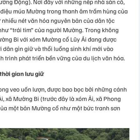
ng Động). Nơi đây với những nếp nhà sàn cổ,
 điệu múa Mường trong thanh âm trầm hùng của
 nhiều nét văn hóa nguyên bản của dân tộc
hư “trái tim” của người Mường. Trong không
Mường Bi với xóm Mường cổ Lũy Ải đang được
 dân gìn giữ và thổi luồng sinh khí mới vào
 trình phát triển bền vững của du lịch văn hóa.
thời gian lưu giữ
ong veo uốn lượn, được bao bọc bởi những cánh
, xã Mường Bi (trước đây là xóm Ải, xã Phong
của một bản Mường cổ như một bức tranh sơn