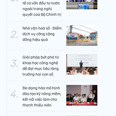
tế có vốn đầu tư nước
ngoài trong nghị
quyết của Bộ Chính trị
Nhà văn hoá số - Điểm
dịch vụ công cộng
đồng hiệu quả
Giải pháp bứt phá từ
khoa học công nghệ
để đạt mục tiêu tăng
trưởng hai con số
Đa dạng hóa mô hình
đào tạo kỹ năng mềm,
kết nối việc làm cho
thanh thiếu niên