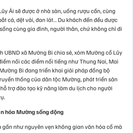
ũy Ải sẽ được ở nhà sàn, uống rượu cần, cùng
bắt cá, dệt vải, đan lát… Du khách đến đều được
sống cùng gia đình, người thân, chứ không chỉ đi
ch UBND xã Mường Bi chia sẻ, xóm Mường cổ Lũy
 điểm nối các điểm nổi tiếng như Thung Nai, Mai
Mường Bi đang triển khai giải pháp đồng bộ
truyền thống của dân tộc Mường, phát triển sản
 hỗ trợ đào tạo kỹ năng làm du lịch cho người
ụ.
văn hóa Mường sống động
ồn gần như nguyên vẹn không gian văn hóa cổ mà