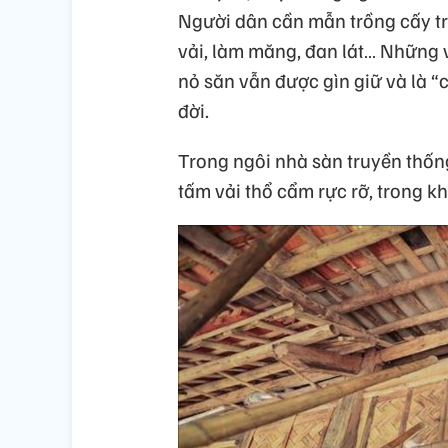
Người dân cần mẫn trồng cấy tr
vải, làm măng, đan lát… Những 
nỏ săn vẫn được gìn giữ và là 
đời.
Trong ngôi nhà sàn truyền thố
tấm vải thổ cẩm rực rỡ, trong kh