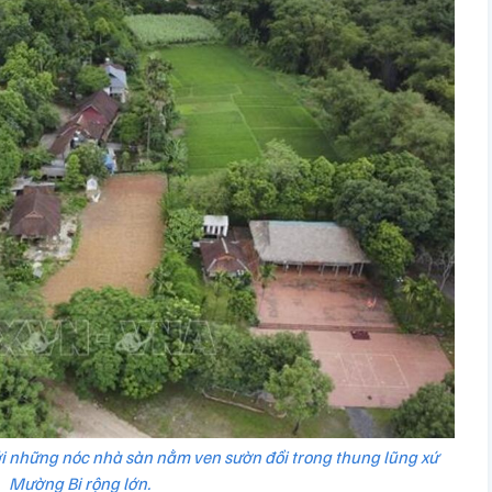
i những nóc nhà sàn nằm ven sườn đồi trong thung lũng xứ
Mường Bi rộng lớn.