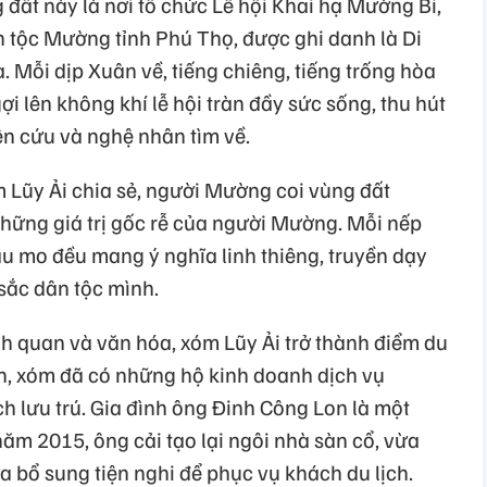
đất này là nơi tổ chức Lễ hội Khai hạ Mường Bi,
n tộc Mường tỉnh Phú Thọ, được ghi danh là Di
. Mỗi dịp Xuân về, tiếng chiêng, tiếng trống hòa
 lên không khí lễ hội tràn đầy sức sống, thu hút
n cứu và nghệ nhân tìm về.
Lũy Ải chia sẻ, người Mường coi vùng đất
 những giá trị gốc rễ của người Mường. Mỗi nếp
câu mo đều mang ý nghĩa linh thiêng, truyền dạy
sắc dân tộc mình.
nh quan và văn hóa, xóm Lũy Ải trở thành điểm du
n, xóm đã có những hộ kinh doanh dịch vụ
h lưu trú. Gia đình ông Đinh Công Lon là một
ăm 2015, ông cải tạo lại ngôi nhà sàn cổ, vừa
a bổ sung tiện nghi để phục vụ khách du lịch.