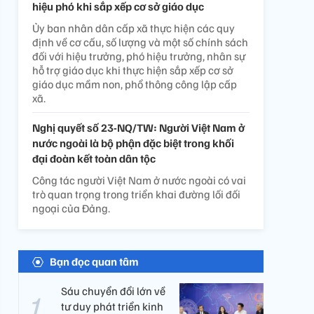
hiệu phó khi sắp xếp cơ sở giáo dục
Ủy ban nhân dân cấp xã thực hiện các quy
định về cơ cấu, số lượng và một số chính sách
đối với hiệu trưởng, phó hiệu trưởng, nhân sự
hỗ trợ giáo dục khi thực hiện sắp xếp cơ sở
giáo dục mầm non, phổ thông công lập cấp
xã.
Nghị quyết số 23-NQ/TW: Người Việt Nam ở
nước ngoài là bộ phận đặc biệt trong khối
đại đoàn kết toàn dân tộc
Công tác người Việt Nam ở nước ngoài có vai
trò quan trọng trong triển khai đường lối đối
ngoại của Đảng.
Bạn đọc quan tâm
Sáu chuyển đổi lớn về
tư duy phát triển kinh