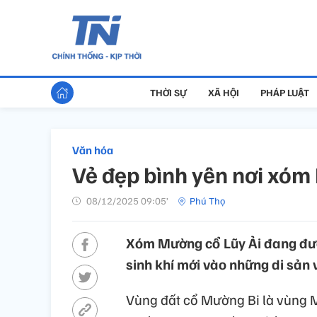
THỜI SỰ
XÃ HỘI
PHÁP LUẬT
Văn hóa
Vẻ đẹp bình yên nơi xóm
08/12/2025 09:05’
Phú Thọ
Xóm Mường cổ Lũy Ải đang được
sinh khí mới vào những di sản 
Vùng đất cổ Mường Bi là vùng 