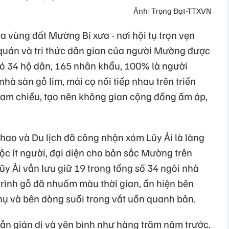
Ảnh: Trọng Đạt-TTXVN
a vùng đất Mường Bi xưa - nơi hội tụ trọn vẹn
 quán và tri thức dân gian của người Mường được
 có 34 hộ dân, 165 nhân khẩu, 100% là người
hà sàn gỗ lim, mái cọ nối tiếp nhau trên triền
 lam chiều, tạo nên không gian cộng đồng ấm áp,
hao và Du lịch đã công nhận xóm Lũy Ải là làng
tộc ít người, đại diện cho bản sắc Mường trên
y Ải vẫn lưu giữ 19 trong tổng số 34 ngôi nhà
trình gỗ đã nhuốm màu thời gian, ẩn hiện bên
 thụ và bên dòng suối trong vắt uốn quanh bản.
vẫn giản dị và yên bình như hàng trăm năm trước.