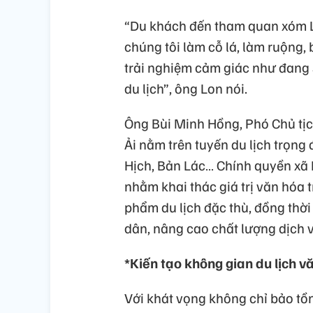
“Du khách đến tham quan xóm L
chúng tôi làm cỗ lá, làm ruộng, 
trải nghiệm cảm giác như đang 
du lịch”, ông Lon nói.
Ông Bùi Minh Hồng, Phó Chủ tị
Ải nằm trên tuyến du lịch trọng
Hịch, Bản Lác… Chính quyền xã 
nhằm khai thác giá trị văn hóa 
phẩm du lịch đặc thù, đồng thời
dân, nâng cao chất lượng dịch v
*Kiến tạo không gian du lịch 
Với khát vọng không chỉ bảo t