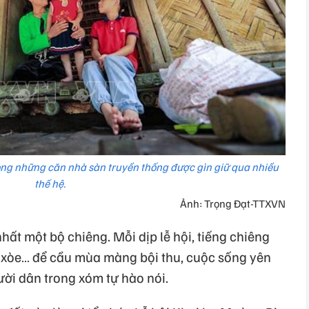
rong những căn nhà sàn truyền thống được gìn giữ qua nhiều
thế hệ.
Ảnh: Trọng Đạt-TTXVN
hất một bộ chiêng. Mỗi dịp lễ hội, tiếng chiêng
 xòe… để cầu mùa màng bội thu, cuộc sống yên
ười dân trong xóm tự hào nói.