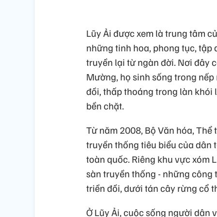
Lũy Ải được xem là trung tâm củ
những tinh hoa, phong tục, tập
truyền lại từ ngàn đời. Nơi đây
Mường, họ sinh sống trong nếp n
đồi, thấp thoáng trong làn khói
bền chặt.
Từ năm 2008, Bộ Văn hóa, Thể t
truyền thống tiêu biểu của dân 
toàn quốc. Riêng khu vực xóm Lũ
sàn truyền thống - những công 
triền đồi, dưới tán cây rừng cổ
Ở Lũy Ải, cuộc sống người dân 