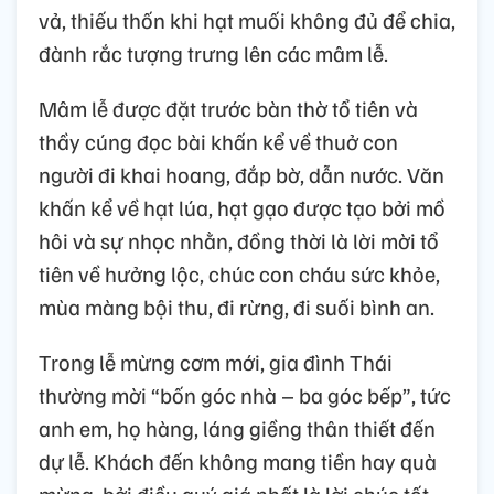
vả, thiếu thốn khi hạt muối không đủ để chia,
đành rắc tượng trưng lên các mâm lễ.
Mâm lễ được đặt trước bàn thờ tổ tiên và
thầy cúng đọc bài khấn kể về thuở con
người đi khai hoang, đắp bờ, dẫn nước. Văn
khấn kể về hạt lúa, hạt gạo được tạo bởi mồ
hôi và sự nhọc nhằn, đồng thời là lời mời tổ
tiên về hưởng lộc, chúc con cháu sức khỏe,
mùa màng bội thu, đi rừng, đi suối bình an.
Trong lễ mừng cơm mới, gia đình Thái
thường mời “bốn góc nhà – ba góc bếp”, tức
anh em, họ hàng, láng giềng thân thiết đến
dự lễ. Khách đến không mang tiền hay quà