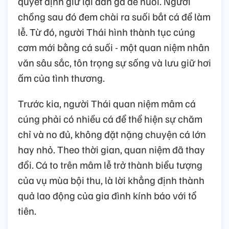
quyết định giữ lại đàn gà để nuôi. Người
chồng sau đó đem chài ra suối bắt cá để làm
lễ. Từ đó, người Thái hình thành tục cúng
cơm mới bằng cá suối - một quan niệm nhân
văn sâu sắc, tôn trọng sự sống và lưu giữ hơi
ấm của tình thương.
Trước kia, người Thái quan niệm mâm cá
cúng phải có nhiều cá để thể hiện sự chăm
chỉ và no đủ, không đặt nặng chuyện cá lớn
hay nhỏ. Theo thời gian, quan niệm đã thay
đổi. Cá to trên mâm lễ trở thành biểu tượng
của vụ mùa bội thu, là lời khẳng định thành
quả lao động của gia đình kính báo với tổ
tiên.