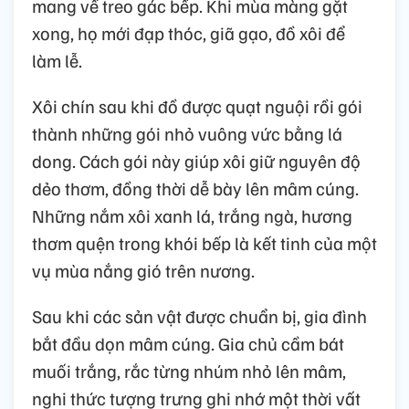
mang về treo gác bếp. Khi mùa màng gặt
xong, họ mới đạp thóc, giã gạo, đồ xôi để
làm lễ.
Xôi chín sau khi đồ được quạt nguội rồi gói
thành những gói nhỏ vuông vức bằng lá
dong. Cách gói này giúp xôi giữ nguyên độ
dẻo thơm, đồng thời dễ bày lên mâm cúng.
Những nắm xôi xanh lá, trắng ngà, hương
thơm quện trong khói bếp là kết tinh của một
vụ mùa nắng gió trên nương.
Sau khi các sản vật được chuẩn bị, gia đình
bắt đầu dọn mâm cúng. Gia chủ cầm bát
muối trắng, rắc từng nhúm nhỏ lên mâm,
nghi thức tượng trưng ghi nhớ một thời vất