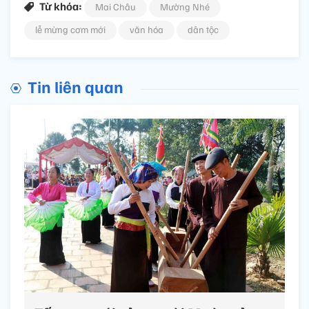
Từ khóa:
Mai Châu
Mường Nhé
lễ mừng cơm mới
văn hóa
dân tộc
Tin liên quan