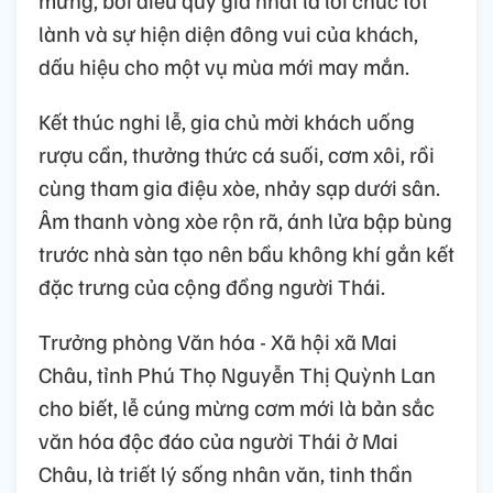
mừng, bởi điều quý giá nhất là lời chúc tốt
lành và sự hiện diện đông vui của khách,
dấu hiệu cho một vụ mùa mới may mắn.
Kết thúc nghi lễ, gia chủ mời khách uống
rượu cần, thưởng thức cá suối, cơm xôi, rồi
cùng tham gia điệu xòe, nhảy sạp dưới sân.
Âm thanh vòng xòe rộn rã, ánh lửa bập bùng
trước nhà sàn tạo nên bầu không khí gắn kết
đặc trưng của cộng đồng người Thái.
Trưởng phòng Văn hóa - Xã hội xã Mai
Châu, tỉnh Phú Thọ Nguyễn Thị Quỳnh Lan
cho biết, lễ cúng mừng cơm mới là bản sắc
văn hóa độc đáo của người Thái ở Mai
Châu, là triết lý sống nhân văn, tinh thần