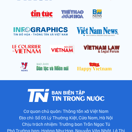
Cơ quan chủ quản: Thông tấn xã Việt Nam
Địa chỉ: Số 05 Lý Thường Kiệt, Cửa Nam, Hà Nội
Chịu trách nhiệm: Trưởng ban Trần Ngọc Tú
Phó Trưởng ban: Hoàng Như Hoa, Nguyễn Văn Nhật, Lê Thị