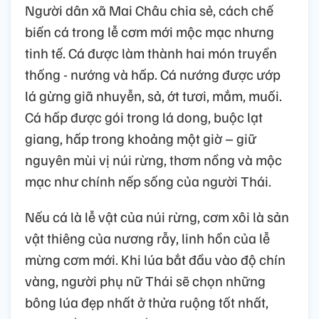
Người dân xã Mai Châu chia sẻ, cách chế
biến cá trong lễ cơm mới mộc mạc nhưng
tinh tế. Cá được làm thành hai món truyền
thống - nướng và hấp. Cá nướng được ướp
lá gừng giã nhuyễn, sả, ớt tươi, mắm, muối.
Cá hấp được gói trong lá dong, buộc lạt
giang, hấp trong khoảng một giờ – giữ
nguyên mùi vị núi rừng, thơm nồng và mộc
mạc như chính nếp sống của người Thái.
Nếu cá là lễ vật của núi rừng, cơm xôi là sản
vật thiêng của nương rẫy, linh hồn của lễ
mừng cơm mới. Khi lúa bắt đầu vào độ chín
vàng, người phụ nữ Thái sẽ chọn những
bông lúa đẹp nhất ở thửa ruộng tốt nhất,