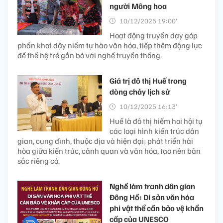
người Mông hoa
10/12/2025 19:00’
Hoạt động truyền dạy góp
phần khơi dậy niềm tự hào văn hóa, tiếp thêm động lực
để thế hệ trẻ gắn bó với nghề truyền thống.
Giá trị đô thị Huế trong
dòng chảy lịch sử
10/12/2025 16:13’
Huế là đô thị hiếm hoi hội tụ
các loại hình kiến trúc dân
gian, cung đình, thuộc địa và hiện đại; phát triển hài
hòa giữa kiến trúc, cảnh quan và văn hóa, tạo nên bản
sắc riêng có.
Nghề làm tranh dân gian
Đông Hồ: Di sản văn hóa
phi vật thể cần bảo vệ khẩn
cấp của UNESCO