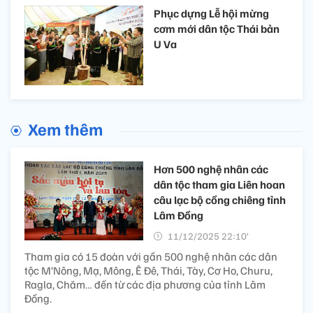
Phục dựng Lễ hội mừng
cơm mới dân tộc Thái bản
U Va
Xem thêm
Hơn 500 nghệ nhân các
dân tộc tham gia Liên hoan
câu lạc bộ cồng chiêng tỉnh
Lâm Đồng
11/12/2025 22:10’
Tham gia có 15 đoàn với gần 500 nghệ nhân các dân
tộc M’Nông, Mạ, Mông, Ê Đê, Thái, Tày, Cơ Ho, Churu,
Ragla, Chăm… đến từ các địa phương của tỉnh Lâm
Đồng.