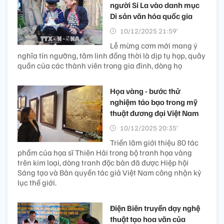
người Si La vào danh mục
Di sản văn hóa quốc gia
10/12/2025 21:59’
Lễ mừng cơm mới mang ý
nghĩa tín ngưỡng, tâm linh đồng thời là dịp tụ họp, quây
quần của các thành viên trong gia đình, dòng họ
Họa vàng - bước thử
nghiệm táo bạo trong mỹ
thuật đương đại Việt Nam
10/12/2025 20:35’
Triển lãm giới thiệu 80 tác
phẩm của họa sĩ Thiên Hải trong bộ tranh họa vàng
trên kim loại, dòng tranh độc bản đã được Hiệp hội
Sáng tạo và Bản quyền tác giả Việt Nam công nhận kỷ
lục thế giới.
Điện Biên truyền dạy nghệ
thuật tạo hoa văn của