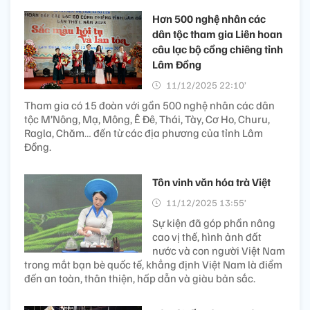
Hơn 500 nghệ nhân các
dân tộc tham gia Liên hoan
câu lạc bộ cồng chiêng tỉnh
Lâm Đồng
11/12/2025 22:10’
Tham gia có 15 đoàn với gần 500 nghệ nhân các dân
tộc M’Nông, Mạ, Mông, Ê Đê, Thái, Tày, Cơ Ho, Churu,
Ragla, Chăm… đến từ các địa phương của tỉnh Lâm
Đồng.
Tôn vinh văn hóa trà Việt
11/12/2025 13:55’
Sự kiện đã góp phần nâng
cao vị thế, hình ảnh đất
nước và con người Việt Nam
trong mắt bạn bè quốc tế, khẳng định Việt Nam là điểm
đến an toàn, thân thiện, hấp dẫn và giàu bản sắc.