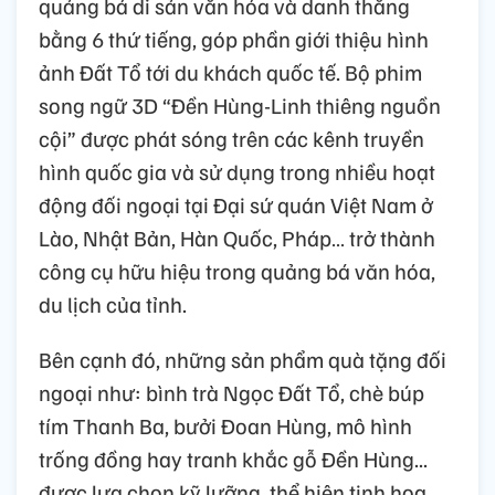
quảng bá di sản văn hóa và danh thắng
bằng 6 thứ tiếng, góp phần giới thiệu hình
ảnh Đất Tổ tới du khách quốc tế. Bộ phim
song ngữ 3D “Đền Hùng-Linh thiêng nguồn
cội” được phát sóng trên các kênh truyền
hình quốc gia và sử dụng trong nhiều hoạt
động đối ngoại tại Đại sứ quán Việt Nam ở
Lào, Nhật Bản, Hàn Quốc, Pháp… trở thành
công cụ hữu hiệu trong quảng bá văn hóa,
du lịch của tỉnh.
Bên cạnh đó, những sản phẩm quà tặng đối
ngoại như: bình trà Ngọc Đất Tổ, chè búp
tím Thanh Ba, bưởi Đoan Hùng, mô hình
trống đồng hay tranh khắc gỗ Đền Hùng...
được lựa chọn kỹ lưỡng, thể hiện tinh hoa