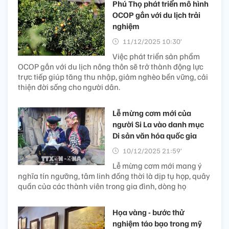
Phú Thọ phát triển mô hình
OCOP gắn với du lịch trải
nghiệm
11/12/2025 10:30’
Việc phát triển sản phẩm
OCOP gắn với du lịch nông thôn sẽ trở thành động lực
trực tiếp giúp tăng thu nhập, giảm nghèo bền vững, cải
thiện đời sống cho người dân.
Lễ mừng cơm mới của
người Si La vào danh mục
Di sản văn hóa quốc gia
10/12/2025 21:59’
Lễ mừng cơm mới mang ý
nghĩa tín ngưỡng, tâm linh đồng thời là dịp tụ họp, quây
quần của các thành viên trong gia đình, dòng họ
Họa vàng - bước thử
nghiệm táo bạo trong mỹ