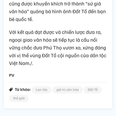
cũng được khuyến khích trở thành “sứ giả
văn hóa” quảng bá hình ảnh Đất Tổ đến bạn
bè quốc tế.
Với kết quả đạt được và chiến lược đưa ra,
ngoại giao văn hóa sẽ tiếp tục là cầu nối
vững chắc đưa Phú Thọ vươn xa, xứng đáng
với vị thế vùng Đất Tổ cội nguồn của dân tộc
Việt Nam./.
PV
Từ khóa:
Lan tỏa
giá trị văn hóa
Đất Tổ
thế giới