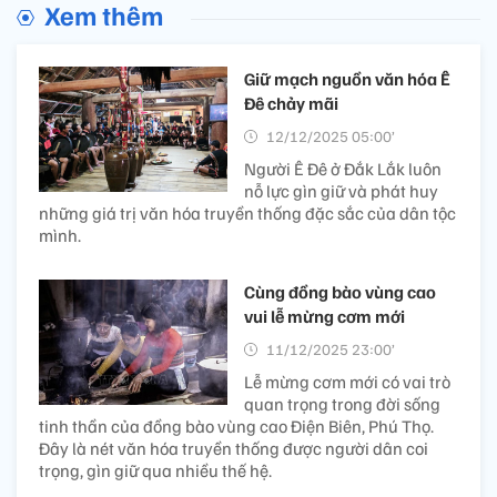
Xem thêm
Giữ mạch nguồn văn hóa Ê
Đê chảy mãi
12/12/2025 05:00’
Người Ê Đê ở Đắk Lắk luôn
nỗ lực gìn giữ và phát huy
những giá trị văn hóa truyền thống đặc sắc của dân tộc
mình.
Cùng đồng bào vùng cao
vui lễ mừng cơm mới
11/12/2025 23:00’
Lễ mừng cơm mới có vai trò
quan trọng trong đời sống
tinh thần của đồng bào vùng cao Điện Biên, Phú Thọ.
Đây là nét văn hóa truyền thống được người dân coi
trọng, gìn giữ qua nhiều thế hệ.