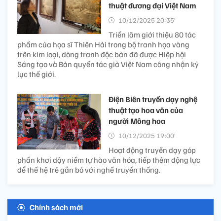
thuật đương đại Việt Nam
10/12/2025 20:35’
Triển lãm giới thiệu 80 tác
phẩm của họa sĩ Thiên Hải trong bộ tranh họa vàng
trên kim loại, dòng tranh độc bản đã được Hiệp hội
Sáng tạo và Bản quyền tác giả Việt Nam công nhận kỷ
lục thế giới.
Điện Biên truyền dạy nghệ
thuật tạo hoa văn của
người Mông hoa
10/12/2025 19:00’
Hoạt động truyền dạy góp
phần khơi dậy niềm tự hào văn hóa, tiếp thêm động lực
để thế hệ trẻ gắn bó với nghề truyền thống.
Chính sách mới