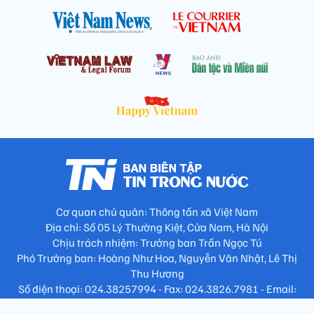
Cơ quan chủ quản: Thông tấn xã Việt Nam
Địa chỉ: Số 05 Lý Thường Kiệt, Cửa Nam, Hà Nội
Chịu trách nhiệm: Trưởng ban Trần Ngọc Tú
Phó Trưởng ban: Hoàng Như Hoa, Nguyễn Văn Nhật, Lê Thị
Thu Hương
Số điện thoại: 024.38257994 - Fax: 024.3826.7981 - Email:
tap.phongbien@gmail.com