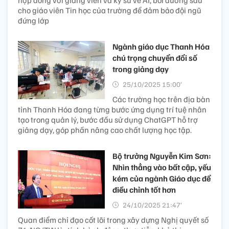
hợp đồng với giảng viên và kỹ sư về AI, bồi dưỡng sâu
cho giáo viên Tin học của trường để đảm bảo đội ngũ
đứng lớp
Ngành giáo dục Thanh Hóa
chú trọng chuyển đổi số
trong giảng dạy
25/10/2025 15:00’
Các trường học trên địa bàn
tỉnh Thanh Hóa đang từng bước ứng dụng trí tuệ nhân
tạo trong quản lý, bước đầu sử dụng ChatGPT hỗ trợ
giảng dạy, góp phần nâng cao chất lượng học tập.
Bộ trưởng Nguyễn Kim Sơn:
Nhìn thẳng vào bất cập, yếu
kém của ngành Giáo dục để
điều chỉnh tốt hơn
24/10/2025 21:47’
Quan điểm chỉ đạo cốt lõi trong xây dựng Nghị quyết số