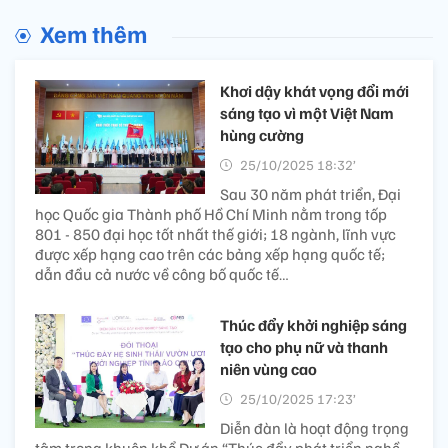
Xem thêm
Khơi dậy khát vọng đổi mới
sáng tạo vì một Việt Nam
hùng cường
25/10/2025 18:32’
Sau 30 năm phát triển, Đại
học Quốc gia Thành phố Hồ Chí Minh nằm trong tốp
801 - 850 đại học tốt nhất thế giới; 18 ngành, lĩnh vực
được xếp hạng cao trên các bảng xếp hạng quốc tế;
dẫn đầu cả nước về công bố quốc tế…
Thúc đẩy khởi nghiệp sáng
tạo cho phụ nữ và thanh
niên vùng cao
25/10/2025 17:23’
Diễn đàn là hoạt động trọng