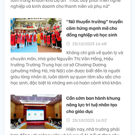
tâm trong khuôn khổ Dự án “Thúc đẩy phát triển nghề
nghiệp và kinh doanh cho thanh niên và phụ nữ”
"Nữ thuyền trưởng” truyền
cảm hứng mạnh mẽ cho
đồng nghiệp và học sinh
25/10/2025 16:48’
Không chỉ giỏi về quản lý và
chuyên môn, nhà giáo Nguyễn Thị Vân Hồng, Hiệu
trưởng Trường Trung học cơ sở Chương Dương
(phường Hồng Hà, Hà Nội) còn được biết đến là người
giàu lòng nhân ái, luôn dành sự quan tâm sâu sắc cho
học sinh, đặc biệt là những em có hoàn cảnh khó khăn.
Cần sớm ban hành khung
năng lực trí tuệ nhân tạo
cho giáo dục
25/10/2025 16:03’
Hiện nay, nhà trường phải