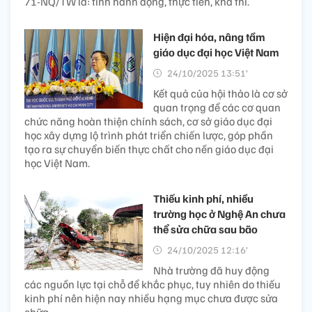
71-NQ/TW là: tính hành động, thực tiễn, khả thi.
Hiện đại hóa, nâng tầm
giáo dục đại học Việt Nam
24/10/2025 13:51’
Kết quả của hội thảo là cơ sở
quan trọng để các cơ quan
chức năng hoàn thiện chính sách, cơ sở giáo dục đại
học xây dựng lộ trình phát triển chiến lược, góp phần
tạo ra sự chuyển biến thực chất cho nền giáo dục đại
học Việt Nam.
Thiếu kinh phí, nhiều
trường học ở Nghệ An chưa
thể sửa chữa sau bão
24/10/2025 12:16’
Nhà trường đã huy động
các nguồn lực tại chỗ để khắc phục, tuy nhiên do thiếu
kinh phí nên hiện nay nhiều hạng mục chưa được sửa