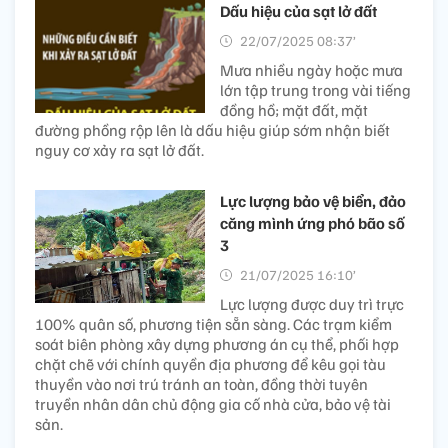
Dấu hiệu của sạt lở đất
22/07/2025 08:37’
Mưa nhiều ngày hoặc mưa
lớn tập trung trong vài tiếng
đồng hồ; mặt đất, mặt
đường phồng rộp lên là dấu hiệu giúp sớm nhận biết
nguy cơ xảy ra sạt lở đất.
Lực lượng bảo vệ biển, đảo
căng mình ứng phó bão số
3
21/07/2025 16:10’
Lực lượng được duy trì trực
100% quân số, phương tiện sẵn sàng. Các trạm kiểm
soát biên phòng xây dựng phương án cụ thể, phối hợp
chặt chẽ với chính quyền địa phương để kêu gọi tàu
thuyền vào nơi trú tránh an toàn, đồng thời tuyên
truyền nhân dân chủ động gia cố nhà cửa, bảo vệ tài
sản.