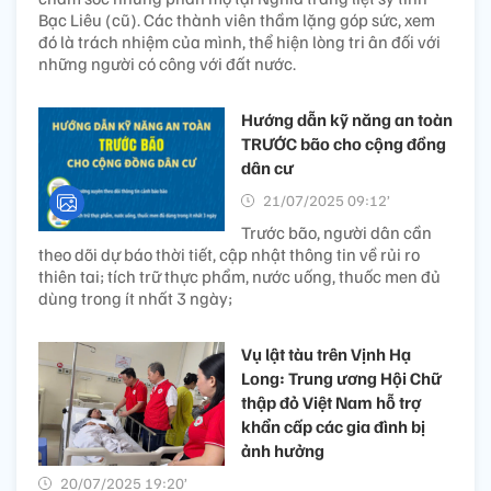
Bạc Liêu (cũ). Các thành viên thầm lặng góp sức, xem
đó là trách nhiệm của mình, thể hiện lòng tri ân đối với
những người có công với đất nước.
Hướng dẫn kỹ năng an toàn
TRƯỚC bão cho cộng đồng
dân cư
21/07/2025 09:12’
Trước bão, người dân cần
theo dõi dự báo thời tiết, cập nhật thông tin về rủi ro
thiên tai; tích trữ thực phẩm, nước uống, thuốc men đủ
dùng trong ít nhất 3 ngày;
Vụ lật tàu trên Vịnh Hạ
Long: Trung ương Hội Chữ
thập đỏ Việt Nam hỗ trợ
khẩn cấp các gia đình bị
ảnh hưởng
20/07/2025 19:20’