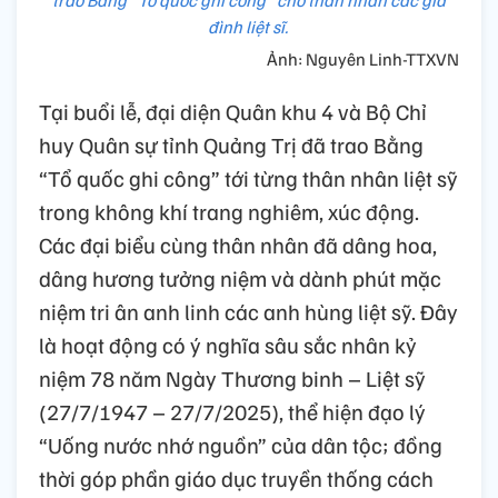
trao Bằng "Tổ quốc ghi công" cho thân nhân các gia
đình liệt sĩ.
Ảnh: Nguyên Linh-TTXVN
Tại buổi lễ, đại diện Quân khu 4 và Bộ Chỉ
huy Quân sự tỉnh Quảng Trị đã trao Bằng
“Tổ quốc ghi công” tới từng thân nhân liệt sỹ
trong không khí trang nghiêm, xúc động.
Các đại biểu cùng thân nhân đã dâng hoa,
dâng hương tưởng niệm và dành phút mặc
niệm tri ân anh linh các anh hùng liệt sỹ. Đây
là hoạt động có ý nghĩa sâu sắc nhân kỷ
niệm 78 năm Ngày Thương binh – Liệt sỹ
(27/7/1947 – 27/7/2025), thể hiện đạo lý
“Uống nước nhớ nguồn” của dân tộc; đồng
thời góp phần giáo dục truyền thống cách