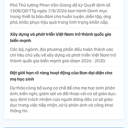
Phó Thủ tướng Phan Văn Giang đã ký Quyết định số
1508/QĐ-TTg ngày 7/8/2026 ban hành Danh mục
trang thiết bị bảo đảm cho huấn luyện, diễn tập, ứng
phó, khắc phục hậu quả trong tình trạng khẩn cấp.
Xây dựng và phát triển Việt Nam trở thành quốc gia
biển mạnh
Các bộ, ngành, địa phương phấn đấu hoàn thành các
chỉ tiêu chủ yếu về xây dựng và phát triển Việt Nam trở
thành quốc gia biển mạnh giai đoạn 2026 - 2030.
Đặt giới hạn rõ ràng hoạt động của Ban đại diện cha
mẹ học sinh
Dự thảo cũng bổ sung cơ chế để cha mẹ học sinh phản
ánh, kiến nghị, giám sát và đối thoại với cơ sở giáo dục;
quy định trách nhiệm của người đứng đầu cơ sở giáo
dục trong việc tiếp nhận, xử lý phản ánh và công khai
thông tin.