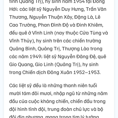
tỉnh Quảng Trị), hy sinh năm 1954 tại Đồng
Hới; các liệt sỹ Nguyễn Duy Hưng, Trần Văn
Thương, Nguyễn Thuận Xây, Đặng Là, Lê
Cao Trường, Phan Đình Độ và Đinh Khiêm,
đều quê ở Vĩnh Linh (nay thuộc Cửa Tùng và
Vĩnh Thủy), hy sinh trên các chiến trường
Quảng Bình, Quảng Trị, Thượng Lào trong
các năm 1949; liệt sỹ Nguyễn Đăng Đệ, quê
Gio Quang, Gio Linh (Quảng Trị), hy sinh
trong Chiến dịch Đông Xuân 1952–1953.
Các liệt sỹ đều là những thanh niên tuổi
mười tám đôi mươi, nhập ngũ từ những năm
đầu của cuộc kháng chiến, chiến đấu trong
đội hình tỉnh đội, trung đoàn chủ lực và bộ
đội địa phương, mang trong tim lý tưởng