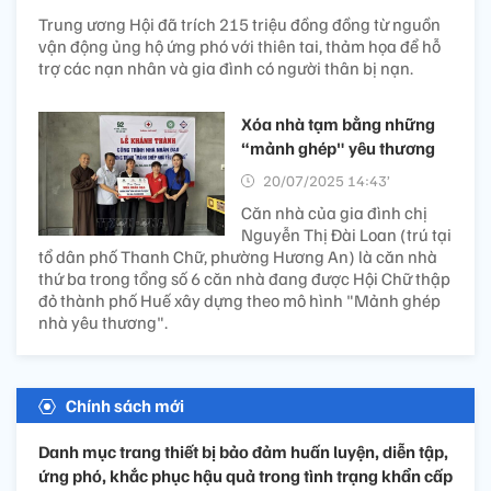
Trung ương Hội đã trích 215 triệu đồng đồng từ nguồn
vận động ủng hộ ứng phó với thiên tai, thảm họa để hỗ
trợ các nạn nhân và gia đình có người thân bị nạn.
Xóa nhà tạm bằng những
“mảnh ghép" yêu thương
20/07/2025 14:43’
Căn nhà của gia đình chị
Nguyễn Thị Đài Loan (trú tại
tổ dân phố Thanh Chữ, phường Hương An) là căn nhà
thứ ba trong tổng số 6 căn nhà đang được Hội Chữ thập
đỏ thành phố Huế xây dựng theo mô hình "Mảnh ghép
nhà yêu thương".
Chính sách mới
Danh mục trang thiết bị bảo đảm huấn luyện, diễn tập,
ứng phó, khắc phục hậu quả trong tình trạng khẩn cấp