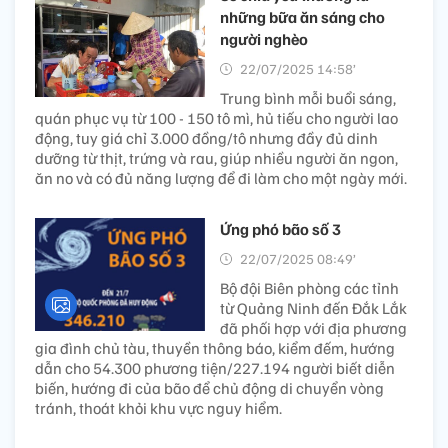
những bữa ăn sáng cho
người nghèo
22/07/2025 14:58’
Trung bình mỗi buổi sáng,
quán phục vụ từ 100 - 150 tô mì, hủ tiếu cho người lao
động, tuy giá chỉ 3.000 đồng/tô nhưng đầy đủ dinh
dưỡng từ thịt, trứng và rau, giúp nhiều người ăn ngon,
ăn no và có đủ năng lượng để đi làm cho một ngày mới.
Ứng phó bão số 3
22/07/2025 08:49’
Bộ đội Biên phòng các tỉnh
từ Quảng Ninh đến Đắk Lắk
đã phối hợp với địa phương
gia đình chủ tàu, thuyền thông báo, kiểm đếm, hướng
dẫn cho 54.300 phương tiện/227.194 người biết diễn
biến, hướng đi của bão để chủ động di chuyển vòng
tránh, thoát khỏi khu vực nguy hiểm.