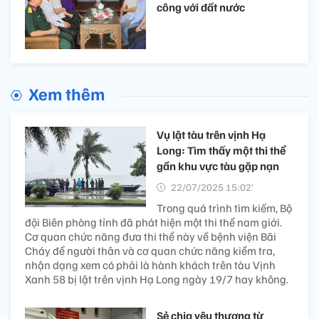
công với đất nước
Xem thêm
Vụ lật tàu trên vịnh Hạ
Long: Tìm thấy một thi thể
gần khu vực tàu gặp nạn
22/07/2025 15:02’
Trong quá trình tìm kiếm, Bộ
đội Biên phòng tỉnh đã phát hiện một thi thể nam giới.
Cơ quan chức năng đưa thi thể này về bệnh viện Bãi
Cháy để người thân và cơ quan chức năng kiểm tra,
nhận dạng xem có phải là hành khách trên tàu Vịnh
Xanh 58 bị lật trên vịnh Hạ Long ngày 19/7 hay không.
Sẻ chia yêu thương từ