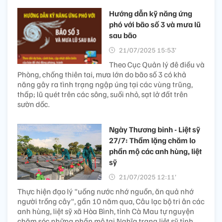
Hướng dẫn kỹ năng ứng
phó với bão số 3 và mưa lũ
sau bão
21/07/2025 15:53’
Theo Cục Quản lý đê điều và
Phòng, chống thiên tai, mưa lớn do bão số 3 có khả
năng gây ra tình trạng ngập úng tại các vùng trũng,
thấp; lũ quét trên các sông, suối nhỏ, sạt lở đất trên
sườn dốc.
Ngày Thương binh - Liệt sỹ
27/7: Thầm lặng chăm lo
phần mộ các anh hùng, liệt
sỹ
21/07/2025 12:11’
Thực hiện đạo lý "uống nước nhớ nguồn, ăn quả nhớ
người trồng cây", gần 10 năm qua, Câu lạc bộ tri ân các
anh hùng, liệt sỹ xã Hòa Bình, tỉnh Cà Mau tự nguyện
chăm sóc những phần mộ tại Nghĩa trang liệt sỹ tỉnh