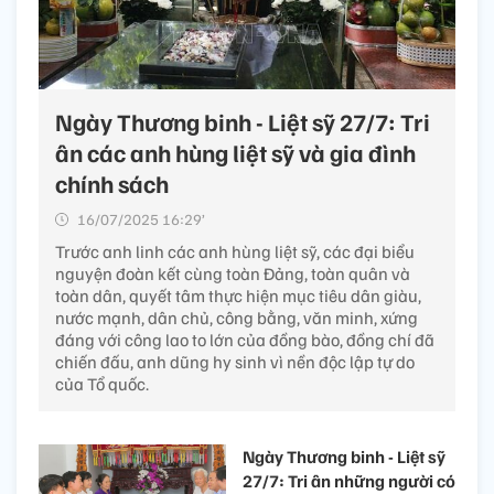
Ngày Thương binh - Liệt sỹ 27/7: Tri
ân các anh hùng liệt sỹ và gia đình
chính sách
16/07/2025 16:29’
Trước anh linh các anh hùng liệt sỹ, các đại biểu
nguyện đoàn kết cùng toàn Đảng, toàn quân và
toàn dân, quyết tâm thực hiện mục tiêu dân giàu,
nước mạnh, dân chủ, công bằng, văn minh, xứng
đáng với công lao to lớn của đồng bào, đồng chí đã
chiến đấu, anh dũng hy sinh vì nền độc lập tự do
của Tổ quốc.
Ngày Thương binh - Liệt sỹ
27/7: Tri ân những người có