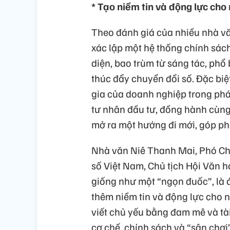
* Tạo niềm tin và động lực cho
Theo đánh giá của nhiều nhà văn
xác lập một hệ thống chính sách
diện, bao trùm từ sáng tác, phổ
thúc đẩy chuyển đổi số. Đặc biệ
gia của doanh nghiệp trong phá
tư nhân đầu tư, đồng hành cùng
mở ra một hướng đi mới, góp ph
Nhà văn Niê Thanh Mai, Phó Chủ
số Việt Nam, Chủ tịch Hội Văn h
giống như một “ngọn đuốc”, là á
thêm niềm tin và động lực cho 
viết chủ yếu bằng đam mê và tà
cơ chế, chính sách và “sân chơi