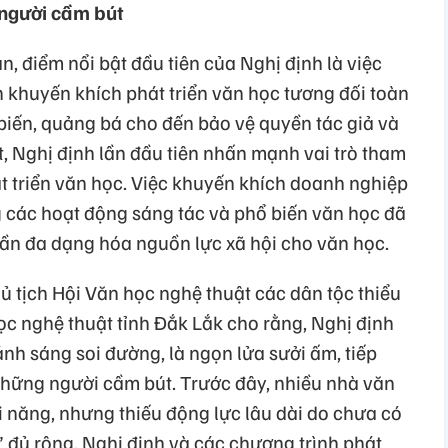
 người cầm bút
, điểm nổi bật đầu tiên của Nghị định là việc
 khuyến khích phát triển văn học tương đối toàn
 biến, quảng bá cho đến bảo vệ quyền tác giả và
t, Nghị định lần đầu tiên nhấn mạnh vai trò tham
t triển văn học. Việc khuyến khích doanh nghiệp
 các hoạt động sáng tác và phổ biến văn học đã
ần đa dạng hóa nguồn lực xã hội cho văn học.
 tịch Hội Văn học nghệ thuật các dân tộc thiểu
ọc nghệ thuật tỉnh Đắk Lắk cho rằng, Nghị định
nh sáng soi đường, là ngọn lửa sưởi ấm, tiếp
những người cầm bút. Trước đây, nhiều nhà văn
i năng, nhưng thiếu động lực lâu dài do chưa có
” đủ rộng. Nghị định và các chương trình phát