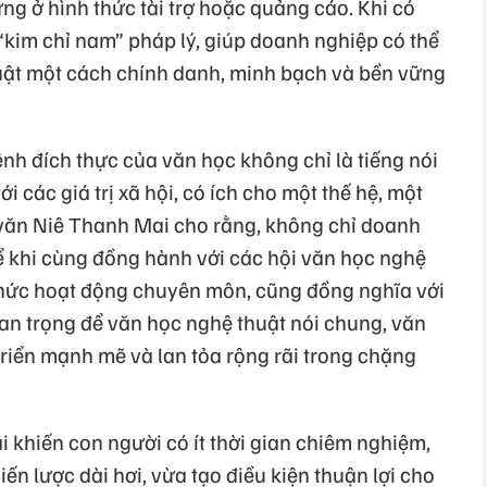
ừng ở hình thức tài trợ hoặc quảng cáo. Khi có
 “kim chỉ nam” pháp lý, giúp doanh nghiệp có thể
uật một cách chính danh, minh bạch và bền vững
h đích thực của văn học không chỉ là tiếng nói
i các giá trị xã hội, có ích cho một thế hệ, một
 văn Niê Thanh Mai cho rằng, không chỉ doanh
hể khi cùng đồng hành với các hội văn học nghệ
 chức hoạt động chuyên môn, cũng đồng nghĩa với
n trọng để văn học nghệ thuật nói chung, văn
 triển mạnh mẽ và lan tỏa rộng rãi trong chặng
i khiến con người có ít thời gian chiêm nghiệm,
iến lược dài hơi, vừa tạo điều kiện thuận lợi cho