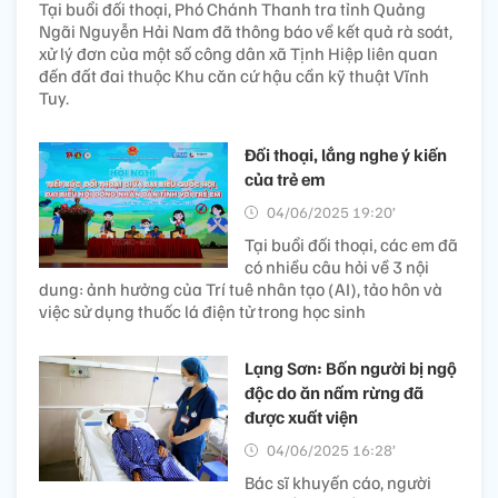
Tại buổi đối thoại, Phó Chánh Thanh tra tỉnh Quảng
Ngãi Nguyễn Hải Nam đã thông báo về kết quả rà soát,
xử lý đơn của một số công dân xã Tịnh Hiệp liên quan
đến đất đai thuộc Khu căn cứ hậu cần kỹ thuật Vĩnh
Tuy.
Đối thoại, lắng nghe ý kiến
của trẻ em
04/06/2025 19:20’
Tại buổi đối thoại, các em đã
có nhiều câu hỏi về 3 nội
dung: ảnh hưởng của Trí tuê nhân tạo (AI), tảo hôn và
việc sử dụng thuốc lá điện tử trong học sinh
Lạng Sơn: Bốn người bị ngộ
độc do ăn nấm rừng đã
được xuất viện
04/06/2025 16:28’
Bác sĩ khuyến cáo, người