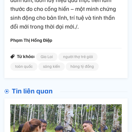
thước đo cho cống hiến – một minh chứng
sinh động cho bản lĩnh, trí tuệ và tinh thần
đổi mới trong thời đại mới./.
Phạm Thị Hồng Điệp
Từ khóa:
Gia Lai
người thợ trẻ giỏi
toàn quốc
sáng kiến
hàng tỷ đồng
Tin liên quan