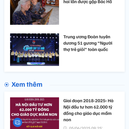
hai lần được gặp Bác Hồ
Trung ương Đoàn tuyên
dương 51 gương “Người
thợ trẻ giỏi” toàn quốc
Xem thêm
Giai đoạn 2018-2025: Hà
Nội đầu tư hơn 62.000 tỷ
đồng cho giáo dục mầm
non
05/06/2025 09:25’