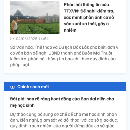
Phản hồi thông tin của
TTXVN: Đề nghị kiểm tra,
xác minh phản ánh cơ sở
sản xuất xả thải, gây ô
nhiễm
04/06/2025 14:54’
Sở Văn hóa, Thể thao và Du lịch Đắk Lắk cho biết, đơn vị
có văn bản đề nghị UBND thành phố Buôn Ma Thuột
kiểm tra, phản hồi thông tin báo chí theo quy định của
pháp luật.
Chính sách mới
Đặt giới hạn rõ ràng hoạt động của Ban đại diện cha
mẹ học sinh
Dự thảo cũng bổ sung cơ chế để cha mẹ học sinh phản
ánh, kiến nghị, giám sát và đối thoại với cơ sở giáo dục;
quy định trách nhiệm của người đứng đầu cơ sở giáo