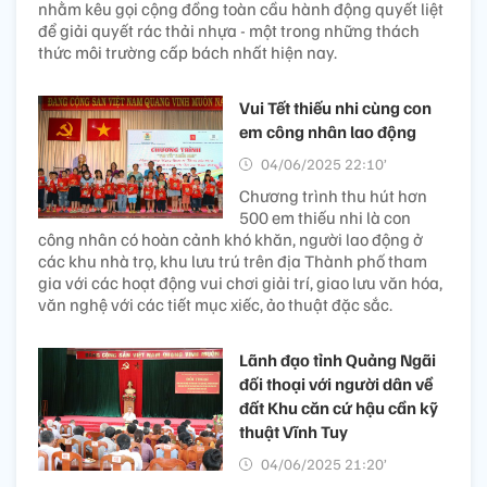
nhằm kêu gọi cộng đồng toàn cầu hành động quyết liệt
để giải quyết rác thải nhựa - một trong những thách
thức môi trường cấp bách nhất hiện nay.
Vui Tết thiếu nhi cùng con
em công nhân lao động
04/06/2025 22:10’
Chương trình thu hút hơn
500 em thiếu nhi là con
công nhân có hoàn cảnh khó khăn, người lao động ở
các khu nhà trọ, khu lưu trú trên địa Thành phố tham
gia với các hoạt động vui chơi giải trí, giao lưu văn hóa,
văn nghệ với các tiết mục xiếc, ảo thuật đặc sắc.
Lãnh đạo tỉnh Quảng Ngãi
đối thoại với người dân về
đất Khu căn cứ hậu cần kỹ
thuật Vĩnh Tuy
04/06/2025 21:20’