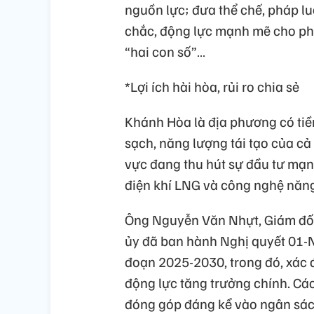
nguồn lực; đưa thể chế, pháp lu
chắc, động lực mạnh mẽ cho phát
“hai con số”…
*Lợi ích hài hòa, rủi ro chia sẻ
Khánh Hòa là địa phương có tiề
sạch, năng lượng tái tạo của cả n
vực đang thu hút sự đầu tư mạnh 
điện khí LNG và công nghệ năng
Ông Nguyễn Văn Nhựt, Giám đốc
ủy đã ban hành Nghị quyết 01-N
đoạn 2025-2030, trong đó, xác đ
động lực tăng trưởng chính. Cá
đóng góp đáng kể vào ngân sách