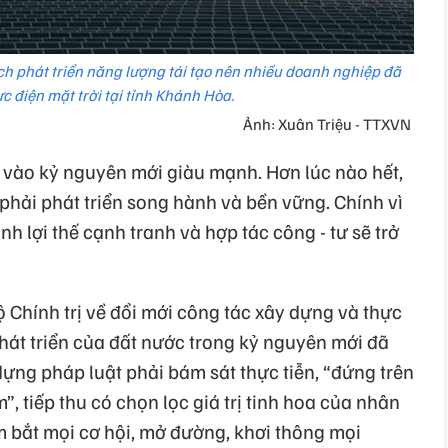
h phát triển năng lượng tái tạo nên nhiều doanh nghiệp đã
ực điện mặt trời tại tỉnh Khánh Hòa.
Ảnh: Xuân Triệu - TTXVN
 vào kỷ nguyên mới giàu mạnh. Hơn lúc nào hết,
phải phát triển song hành và bền vững. Chính vì
nh lợi thế cạnh tranh và hợp tác công - tư sẽ trở
Chính trị về đổi mới công tác xây dựng và thực
hát triển của đất nước trong kỷ nguyên mới đã
ựng pháp luật phải bám sát thực tiễn, “đứng trên
, tiếp thu có chọn lọc giá trị tinh hoa của nhân
m bắt mọi cơ hội, mở đường, khơi thông mọi