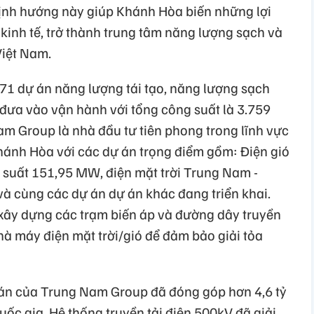
ịnh hướng này giúp Khánh Hòa biến những lợi
kinh tế, trở thành trung tâm năng lượng sạch và
Việt Nam.
 71 dự án năng lượng tái tạo, năng lượng sạch
đưa vào vận hành với tổng công suất là 3.759
 Group là nhà đầu tư tiên phong trong lĩnh vực
hánh Hòa với các dự án trọng điểm gồm: Điện gió
suất 151,95 MW, điện mặt trời Trung Nam -
cùng các dự án dự án khác đang triển khai.
xây dựng các trạm biến áp và đường dây truyền
hà máy điện mặt trời/gió để đảm bảo giải tỏa
 án của Trung Nam Group đã đóng góp hơn 4,6 tỷ
ốc gia. Hệ thống truyền tải điện 500kV đã giải