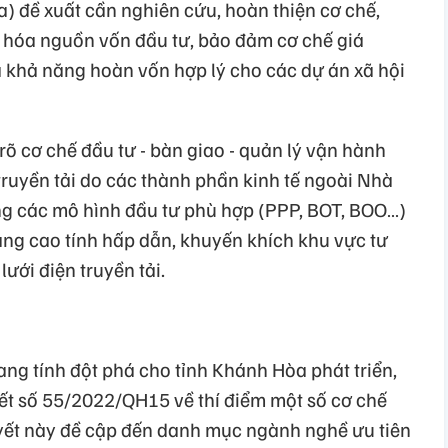
a) đề xuất cần nghiên cứu, hoàn thiện cơ chế,
 hóa nguồn vốn đầu tư, bảo đảm cơ chế giá
à khả năng hoàn vốn hợp lý cho các dự án xã hội
õ cơ chế đầu tư - bàn giao - quản lý vận hành
 truyền tải do các thành phần kinh tế ngoài Nhà
ng các mô hình đầu tư phù hợp (PPP, BOT, BOO…)
âng cao tính hấp dẫn, khuyến khích khu vực tư
lưới điện truyền tải.
ng tính đột phá cho tỉnh Khánh Hòa phát triển,
t số 55/2022/QH15 về thí điểm một số cơ chế
uyết này đề cập đến danh mục ngành nghề ưu tiên