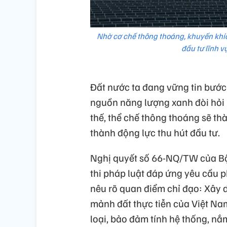
Nhờ cơ chế thông thoáng, khuyến khíc
đầu tư lĩnh v
Đất nước ta đang vững tin bước
nguồn năng lượng xanh đòi hỏi 
thế, thể chế thông thoáng sẽ thà
thành động lực thu hút đầu tư.
Nghị quyết số 66-NQ/TW của Bộ 
thi pháp luật đáp ứng yêu cầu p
nêu rõ quan điểm chỉ đạo: Xây d
mảnh đất thực tiễn của Việt Nam”
loại, bảo đảm tính hệ thống, nắ