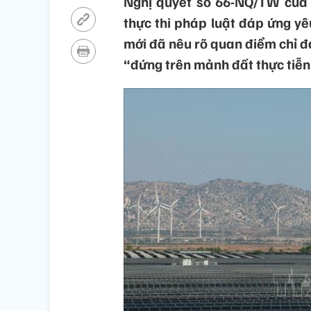
Nghị quyết số 66-NQ/TW của B
thực thi pháp luật đáp ứng yê
mới đã nêu rõ quan điểm chỉ đ
“đứng trên mảnh đất thực tiễn