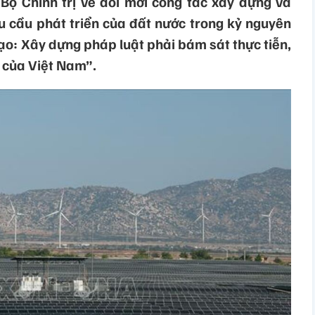
ộ Chính trị về đổi mới công tác xây dựng và
u cầu phát triển của đất nước trong kỷ nguyên
ạo: Xây dựng pháp luật phải bám sát thực tiễn,
 của Việt Nam”.