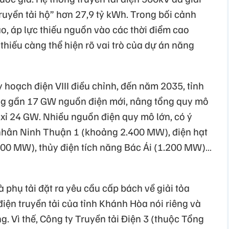
truyền tải hộ” hơn 27,9 tỷ kWh. Trong bối cảnh
o, áp lực thiếu nguồn vào các thời điểm cao
 thiếu càng thể hiện rõ vai trò của dự án năng
 hoạch điện VIII điều chỉnh, đến năm 2035, tỉnh
g gần 17 GW nguồn điện mới, nâng tổng quy mô
 xỉ 24 GW. Nhiều nguồn điện quy mô lớn, có ý
 nhân Ninh Thuận 1 (khoảng 2.400 MW), điện hạt
00 MW), thủy điện tích năng Bác Ái (1.200 MW)…
 phụ tải đặt ra yêu cầu cấp bách về giải tỏa
điện truyền tải của tỉnh Khánh Hòa nói riêng và
 Vì thế, Công ty Truyền tải Điện 3 (thuộc Tổng