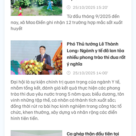
25/10/2025 15:20’
Từ đầu tháng 9/2025 đến
nay, xã Mao Điền ghi nhận 12 trường hợp mắc sốt xuất
huyết
Phó Thủ tướng Lê Thành
Long: Ngành y tế đã lan tỏa
nhiều phong trào thi đua rất
ý nghĩa
25/10/2025 14:00’
Đại hội là sự kiện chính trị quan trọng của ngành Y tế,
nhằm tổng kết, đánh giá kết quả thực hiện các phong
trào thi đua yêu nước trong 5 năm qua; biểu dương, tôn
vinh những tập thể, cá nhân có thành tích xuất sắc;
đồng thời rút ra bài học kinh nghiệm trong công tác tổ
chức, khen thưởng, xây dựng và nhân rộng các điển
hình tiên tiến.
Ca ghép thận đầu tiên tại