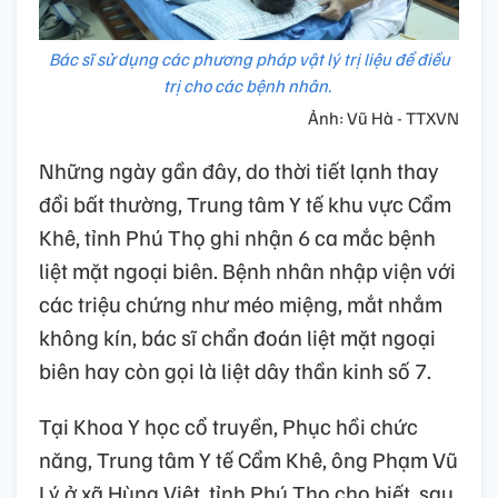
Bác sĩ sử dụng các phương pháp vật lý trị liệu để điều
trị cho các bệnh nhân.
Ảnh: Vũ Hà - TTXVN
Những ngày gần đây, do thời tiết lạnh thay
đổi bất thường, Trung tâm Y tế khu vực Cẩm
Khê, tỉnh Phú Thọ ghi nhận 6 ca mắc bệnh
liệt mặt ngoại biên. Bệnh nhân nhập viện với
các triệu chứng như méo miệng, mắt nhắm
không kín, bác sĩ chẩn đoán liệt mặt ngoại
biên hay còn gọi là liệt dây thần kinh số 7.
Tại Khoa Y học cổ truyền, Phục hồi chức
năng, Trung tâm Y tế Cẩm Khê, ông Phạm Vũ
Lý ở xã Hùng Việt, tỉnh Phú Thọ cho biết, sau