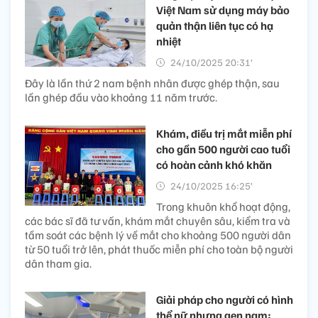
Việt Nam sử dụng máy bảo
quản thận liên tục có hạ
nhiệt
24/10/2025 20:31’
Đây là lần thứ 2 nam bệnh nhân được ghép thận, sau
lần ghép đầu vào khoảng 11 năm trước.
Khám, điều trị mắt miễn phí
cho gần 500 người cao tuổi
có hoàn cảnh khó khăn
24/10/2025 16:25’
Trong khuôn khổ hoạt động,
các bác sĩ đã tư vấn, khám mắt chuyên sâu, kiểm tra và
tầm soát các bệnh lý về mắt cho khoảng 500 người dân
từ 50 tuổi trở lên, phát thuốc miễn phí cho toàn bộ người
dân tham gia.
Giải pháp cho người có hình
thể nữ nhưng gen nam: