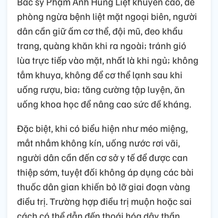
Bác sỹ Phạm Anh Hùng Liệt khuyến cáo, để
phòng ngừa bệnh liệt mặt ngoại biên, người
dân cần giữ ấm cơ thể, đội mũ, đeo khẩu
trang, quàng khăn khi ra ngoài; tránh gió
lùa trực tiếp vào mặt, nhất là khi ngủ; không
tắm khuya, không để cơ thể lạnh sau khi
uống rượu, bia; tăng cường tập luyện, ăn
uống khoa học để nâng cao sức đề kháng.
Đặc biệt, khi có biểu hiện như méo miệng,
mắt nhắm không kín, uống nước rơi vãi,
người dân cần đến cơ sở y tế để được can
thiệp sớm, tuyệt đối không áp dụng các bài
thuốc dân gian khiến bỏ lỡ giai đoạn vàng
điều trị. Trường hợp điều trị muộn hoặc sai
cách có thể dẫn đến thoái hóa dây thần