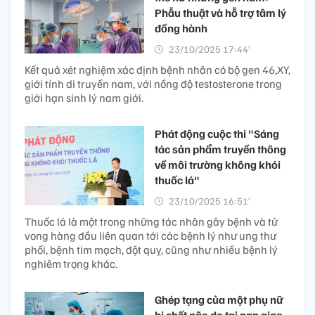
Phẫu thuật và hỗ trợ tâm lý
đồng hành
23/10/2025 17:44’
Kết quả xét nghiệm xác định bệnh nhân có bộ gen 46,XY,
giới tính di truyền nam, với nồng độ testosterone trong
giới hạn sinh lý nam giới.
Phát động cuộc thi "Sáng
tác sản phẩm truyền thông
về môi trường không khói
thuốc lá"
23/10/2025 16:51’
Thuốc lá là một trong những tác nhân gây bệnh và tử
vong hàng đầu liên quan tới các bệnh lý như ung thư
phổi, bệnh tim mạch, đột quỵ, cũng như nhiều bệnh lý
nghiêm trọng khác.
Ghép tạng của một phụ nữ
bị chết não do tai nạn giao