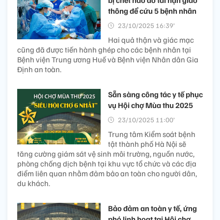
thông để cứu 5 bệnh nhân
23/10/2025 16:39’
Hai quả thận và giác mạc
cũng đã được tiến hành ghép cho các bệnh nhân tại
Bệnh viện Trung ương Huế và Bệnh viện Nhân dân Gia
Định an toàn.
Sẵn sàng công tác y tế phục
vụ Hội chợ Mùa thu 2025
23/10/2025 11:00’
Trung tâm Kiểm soát bệnh
tật thành phố Hà Nội sẽ
tăng cường giám sát vệ sinh môi trường, nguồn nước,
phòng chống dịch bệnh tại khu vực tổ chức và các địa
điểm liên quan nhằm đảm bảo an toàn cho người dân,
du khách.
Bảo đảm an toàn y tế, ứng
phó linh hoạt tại Hội chợ