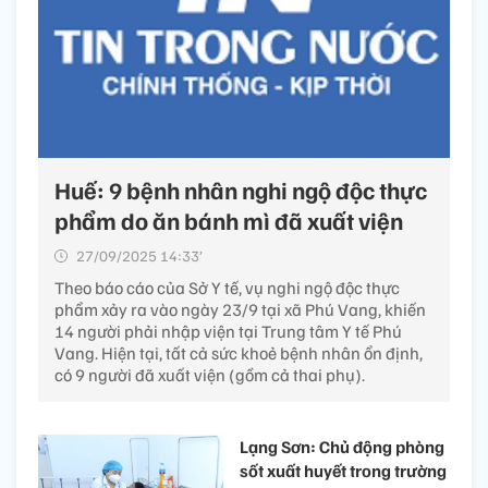
Huế: 9 bệnh nhân nghi ngộ độc thực
phẩm do ăn bánh mì đã xuất viện
27/09/2025 14:33’
Theo báo cáo của Sở Y tế, vụ nghi ngộ độc thực
phẩm xảy ra vào ngày 23/9 tại xã Phú Vang, khiến
14 người phải nhập viện tại Trung tâm Y tế Phú
Vang. Hiện tại, tất cả sức khoẻ bệnh nhân ổn định,
có 9 người đã xuất viện (gồm cả thai phụ).
Lạng Sơn: Chủ động phòng
sốt xuất huyết trong trường