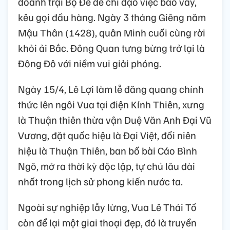
doanh trại Bộ Đề để chỉ đạo việc bao vây,
kêu gọi đầu hàng. Ngày 3 tháng Giêng năm
Mậu Thân (1428), quân Minh cuối cùng rời
khỏi ải Bắc. Đông Quan tưng bừng trở lại là
Đông Đô với niềm vui giải phóng.
Ngày 15/4, Lê Lợi làm lễ đăng quang chính
thức lên ngôi Vua tại điện Kính Thiên, xưng
là Thuận thiên thừa vận Duệ Văn Anh Đại Vũ
Vương, đặt quốc hiệu là Đại Việt, đổi niên
hiệu là Thuận Thiên, ban bố bài Cáo Bình
Ngô, mở ra thời kỳ độc lập, tự chủ lâu dài
nhất trong lịch sử phong kiến nước ta.
Ngoài sự nghiệp lẫy lừng, Vua Lê Thái Tổ
còn để lại một giai thoại đẹp, đó là truyền