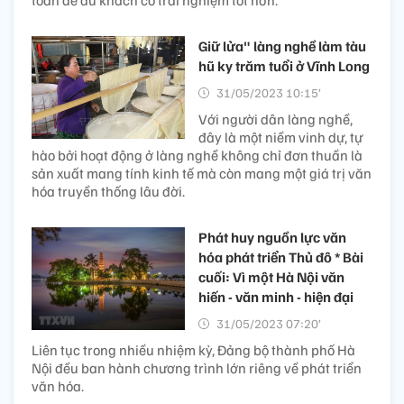
toàn để du khách có trải nghiệm tốt hơn.
Giữ lửa" làng nghề làm tàu
hũ ky trăm tuổi ở Vĩnh Long
31/05/2023 10:15’
Với người dân làng nghề,
đây là một niềm vinh dự, tự
hào bởi hoạt động ở làng nghề không chỉ đơn thuần là
sản xuất mang tính kinh tế mà còn mang một giá trị văn
hóa truyền thống lâu đời.
Phát huy nguồn lực văn
hóa phát triển Thủ đô * Bài
cuối: Vì một Hà Nội văn
hiến - văn minh - hiện đại
31/05/2023 07:20’
Liên tục trong nhiều nhiệm kỳ, Đảng bộ thành phố Hà
Nội đều ban hành chương trình lớn riêng về phát triển
văn hóa.