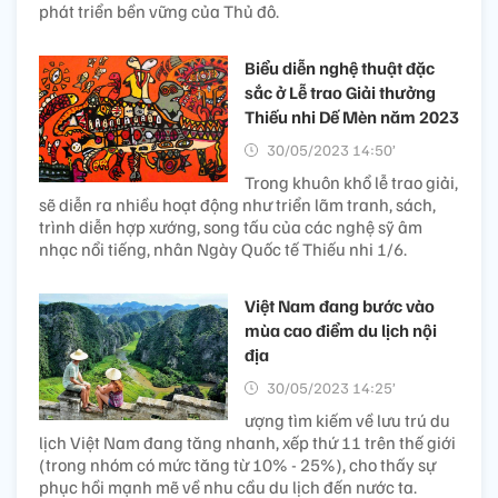
phát triển bền vững của Thủ đô.
Biểu diễn nghệ thuật đặc
sắc ở Lễ trao Giải thưởng
Thiếu nhi Dế Mèn năm 2023
30/05/2023 14:50’
Trong khuôn khổ lễ trao giải,
sẽ diễn ra nhiều hoạt động như triển lãm tranh, sách,
trình diễn hợp xướng, song tấu của các nghệ sỹ âm
nhạc nổi tiếng, nhân Ngày Quốc tế Thiếu nhi 1/6.
Việt Nam đang bước vào
mùa cao điểm du lịch nội
địa
30/05/2023 14:25’
ượng tìm kiếm về lưu trú du
lịch Việt Nam đang tăng nhanh, xếp thứ 11 trên thế giới
(trong nhóm có mức tăng từ 10% - 25%), cho thấy sự
phục hồi mạnh mẽ về nhu cầu du lịch đến nước ta.