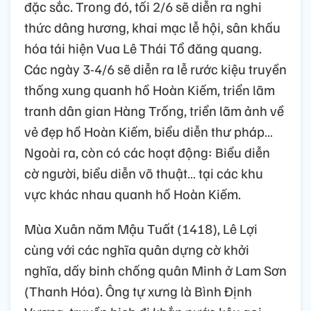
đặc sắc. Trong đó, tối 2/6 sẽ diễn ra nghi
thức dâng hương, khai mạc lễ hội, sân khấu
hóa tái hiện Vua Lê Thái Tổ đăng quang.
Các ngày 3-4/6 sẽ diễn ra lễ rước kiệu truyền
thống xung quanh hồ Hoàn Kiếm, triển lãm
tranh dân gian Hàng Trống, triển lãm ảnh về
vẻ đẹp hồ Hoàn Kiếm, biểu diễn thư pháp…
Ngoài ra, còn có các hoạt động: Biểu diễn
cờ người, biểu diễn võ thuật… tại các khu
vực khác nhau quanh hồ Hoàn Kiếm.
Mùa Xuân năm Mậu Tuất (1418), Lê Lợi
cùng với các nghĩa quân dựng cờ khởi
nghĩa, dấy binh chống quân Minh ở Lam Sơn
(Thanh Hóa). Ông tự xưng là Bình Định