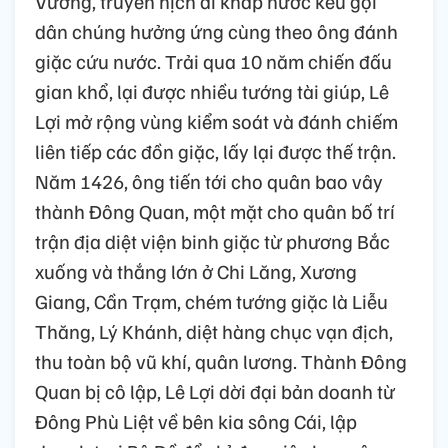
Vương, truyền hịch đi khắp nước kêu gọi
dân chúng hưởng ứng cùng theo ông đánh
giặc cứu nước. Trải qua 10 năm chiến đấu
gian khổ, lại được nhiều tướng tài giúp, Lê
Lợi mở rộng vùng kiểm soát và đánh chiếm
liên tiếp các đồn giặc, lấy lại được thế trận.
Năm 1426, ông tiến tới cho quân bao vây
thành Đông Quan, một mặt cho quân bố trí
trận địa diệt viện binh giặc từ phương Bắc
xuống và thắng lớn ở Chi Lăng, Xương
Giang, Cần Trạm, chém tướng giặc là Liễu
Thăng, Lý Khánh, diệt hàng chục vạn địch,
thu toàn bộ vũ khí, quân lương. Thành Đông
Quan bị cô lập, Lê Lợi dời đại bản doanh từ
Đông Phù Liệt về bên kia sông Cái, lập