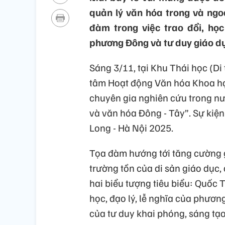
quản lý văn hóa trong và ngo
đàm trong việc trao đổi, học
phương Đông và tư duy giáo d
Sáng 3/11, tại Khu Thái học (Di
tâm Hoạt động Văn hóa Khoa họ
chuyên gia nghiên cứu trong nư
và văn hóa Đông - Tây”. Sự kiệ
Long - Hà Nội 2025.
Tọa đàm hướng tới tăng cường gi
trường tồn của di sản giáo dục,
hai biểu tượng tiêu biểu: Quốc 
học, đạo lý, lễ nghĩa của phươn
của tư duy khai phóng, sáng tạ