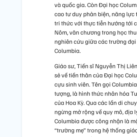
và quốc gia. Còn Đại học Columb
cao tư duy phản biện, năng lực 
tri thức với thực tiễn hướng tới
Nôm, văn chương trong học thuậ
nghiên cứu giữa các trường đại
Columbia.
Giáo sư, Tiến sĩ Nguyễn Thị L
sẻ về tiền thân của Đại học Colu
cựu sinh viên. Tên gọi Columbia
tượng, là hình thức nhân hóa Tư
của Hoa Kỳ. Qua các lần di chu
ngừng mở rộng về quy mô, địa lý
Columbia được công nhận là một
“trường mẹ” trong hệ thống giáo