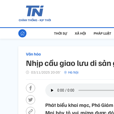
THỜI SỰ
XÃ HỘI
PHÁP LUẬT
Văn hóa
Nhịp cầu giao lưu di sản
03/11/2025 20:05’
Hà Nội
Phát biểu khai mạc, Phó Giám 
Mai bày tỏ vui mừng được đón