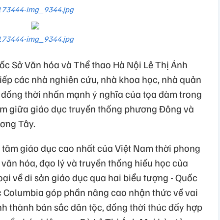
173444-img_9344.jpg
173444-img_9344.jpg
́c Sở Văn hóa và Thể thao Hà Nội Lê Thị Ánh
iếp các nhà nghiên cứu, nhà khoa học, nhà quản
, đồng thời nhấn mạnh ý nghĩa của tọa đàm trong
hiệm giữa giáo dục truyền thống phương Đông và
ơng Tây.
 tâm giáo dục cao nhất của Việt Nam thời phong
rị văn hóa, đạo lý và truyền thống hiếu học của
oại về di sản giáo dục qua hai biểu tượng - Quốc
 Columbia góp phần nâng cao nhận thức về vai
ình thành bản sắc dân tộc, đồng thời thúc đẩy hợp