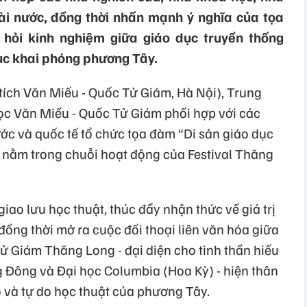
ài nước, đồng thời nhấn mạnh ý nghĩa của tọa
 hỏi kinh nghiệm giữa giáo dục truyền thống
ục khai phóng phương Tây.
 tích Văn Miếu - Quốc Tử Giám, Hà Nội), Trung
c Văn Miếu - Quốc Tử Giám phối hợp với các
ớc và quốc tế tổ chức tọa đàm “Di sản giáo dục
n nằm trong chuỗi hoạt động của Festival Thăng
ao lưu học thuật, thúc đẩy nhận thức về giá trị
 đồng thời mở ra cuộc đối thoại liên văn hóa giữa
Tử Giám Thăng Long - đại diện cho tinh thần hiếu
g Đông và Đại học Columbia (Hoa Kỳ) - hiện thân
o và tự do học thuật của phương Tây.