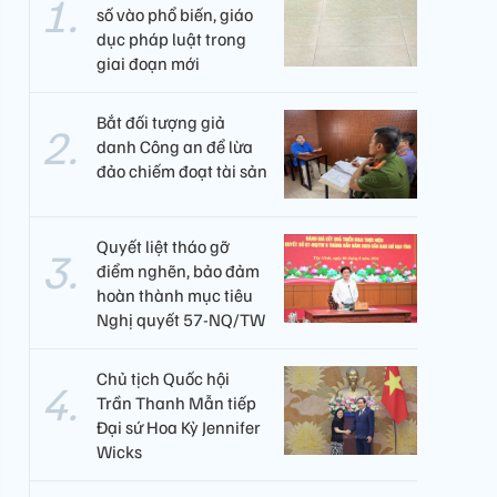
số vào phổ biến, giáo
dục pháp luật trong
giai đoạn mới
Bắt đối tượng giả
danh Công an để lừa
đảo chiếm đoạt tài sản
Quyết liệt tháo gỡ
điểm nghẽn, bảo đảm
hoàn thành mục tiêu
Nghị quyết 57-NQ/TW
Chủ tịch Quốc hội
Trần Thanh Mẫn tiếp
Đại sứ Hoa Kỳ Jennifer
Wicks