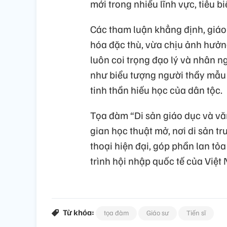
mới trong nhiều lĩnh vực, tiêu b
Các tham luận khẳng định, giáo
hóa đặc thù, vừa chịu ảnh hưởn
luôn coi trọng đạo lý và nhân 
như biểu tượng người thầy mẫu 
tinh thần hiếu học của dân tộc.
Tọa đàm “Di sản giáo dục và vă
gian học thuật mở, nơi di sản t
thoại hiện đại, góp phần lan tỏa
trình hội nhập quốc tế của Việt 
Từ khóa:
tọa đàm
Giáo sư
Tiến sĩ