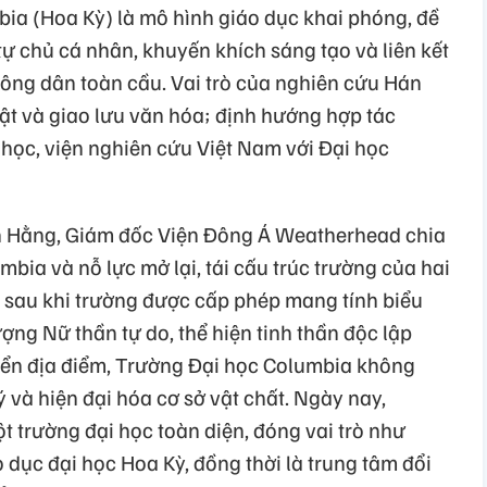
ia (Hoa Kỳ) là mô hình giáo dục khai phóng, đề
tự chủ cá nhân, khuyến khích sáng tạo và liên kết
 công dân toàn cầu. Vai trò của nghiên cứu Hán
t và giao lưu văn hóa; định hướng hợp tác
 học, viện nghiên cứu Việt Nam với Đại học
iên Hằng, Giám đốc Viện Đông Á Weatherhead chia
mbia và nỗ lực mở lại, tái cấu trúc trường của hai
 sau khi trường được cấp phép mang tính biểu
ợng Nữ thần tự do, thể hiện tinh thần độc lập
yển địa điểm, Trường Đại học Columbia không
 và hiện đại hóa cơ sở vật chất. Ngày nay,
 trường đại học toàn diện, đóng vai trò như
 dục đại học Hoa Kỳ, đồng thời là trung tâm đổi