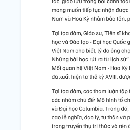
tác, giao lưu trong bối cảnh toàn
mong muốn tiếp tục nhận được s
Nam và Hoa Kỳ nhằm bảo tồn, phá
Tại tọa đàm, Giáo sư, Tiến sĩ k
học và Đào tạo - Đại học Quốc g
Việt Nam cho biết, lý do ông ch
Những bài học rút ra từ lịch sử”
Mối quan hệ Việt Nam - Hoa Kỳ 
đã xuất hiện từ thế kỷ XVIII, đượ
Tại tọa đàm, các tham luận tập 
các nhóm chủ đề: Mô hình tổ c
và Đại học Columbia. Trong đó,
cao lễ nghĩa, đạo lý, tu thân và 
trong truyền thụ tri thức và rèn