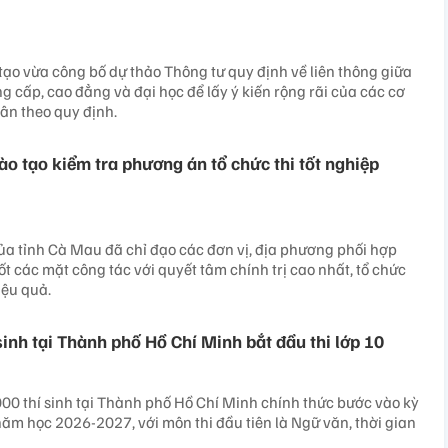
tạo vừa công bố dự thảo Thông tư quy định về liên thông giữa
g cấp, cao đẳng và đại học để lấy ý kiến rộng rãi của các cơ
hân theo quy định.
ào tạo kiểm tra phương án tổ chức thi tốt nghiệp
của tỉnh Cà Mau đã chỉ đạo các đơn vị, địa phương phối hợp
ốt các mặt công tác với quyết tâm chính trị cao nhất, tổ chức
iệu quả.
inh tại Thành phố Hồ Chí Minh bắt đầu thi lớp 10
00 thí sinh tại Thành phố Hồ Chí Minh chính thức bước vào kỳ
 năm học 2026-2027, với môn thi đầu tiên là Ngữ văn, thời gian