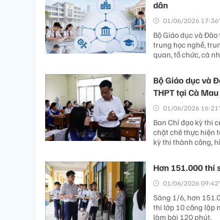
dân
01/06/2026 17:36’
Bộ Giáo dục và Đào 
trung học nghề, trun
quan, tổ chức, cá n
Bộ Giáo dục và Đ
THPT tại Cà Mau
01/06/2026 16:21’
Ban Chỉ đạo kỳ thi 
chặt chẽ thực hiện t
kỳ thi thành công, h
Hơn 151.000 thí s
01/06/2026 09:42’
Sáng 1/6, hơn 151.0
thi lớp 10 công lập
làm bài 120 phút.