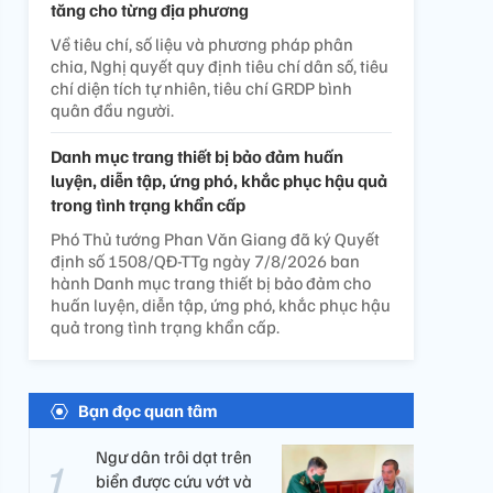
tăng cho từng địa phương
Về tiêu chí, số liệu và phương pháp phân
chia, Nghị quyết quy định tiêu chí dân số, tiêu
chí diện tích tự nhiên, tiêu chí GRDP bình
quân đầu người.
Danh mục trang thiết bị bảo đảm huấn
luyện, diễn tập, ứng phó, khắc phục hậu quả
trong tình trạng khẩn cấp
Phó Thủ tướng Phan Văn Giang đã ký Quyết
định số 1508/QĐ-TTg ngày 7/8/2026 ban
hành Danh mục trang thiết bị bảo đảm cho
huấn luyện, diễn tập, ứng phó, khắc phục hậu
quả trong tình trạng khẩn cấp.
Bạn đọc quan tâm
Ngư dân trôi dạt trên
biển được cứu vớt và