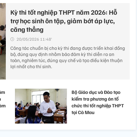
Kỳ thi tốt nghiệp THPT năm 2026: Hỗ
trợ học sinh ôn tập, giảm bớt áp lực,
căng thẳng
20/05/2026 11:48’
Công tác chuẩn bị cho kỳ thi đang được triển khai đồng
bộ, đúng quy định nhằm bảo đảm kỳ thi diễn ra an
toàn, nghiêm túc, đúng quy chế và tạo điều kiện thuận
lợi nhất cho thí sinh.
năm
Bộ Giáo dục và Đào tạo
n
kiểm tra phương án tổ
làm
chức thi tốt nghiệp THPT
tại Cà Mau