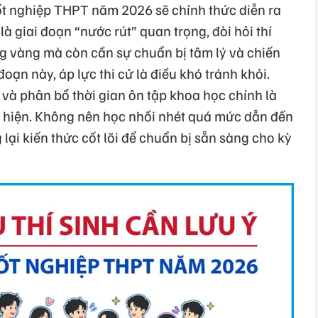
tốt nghiệp THPT năm 2026 sẽ chính thức diễn ra
à giai đoạn “nước rút” quan trọng, đòi hỏi thí
ng vàng mà còn cần sự chuẩn bị tâm lý và chiến
đoạn này, áp lực thi cử là điều khó tránh khỏi.
ý và phân bổ thời gian ôn tập khoa học chính là
ực hiện. Không nên học nhồi nhét quá mức dẫn đến
g lại kiến thức cốt lõi để chuẩn bị sẵn sàng cho kỳ