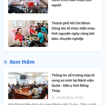
người
Thành phố Hồ Chí Minh:
Công tác tổ chức hiến máu
tình nguyện ngày càng bài
bản, chuyên nghiệp
Xem thêm
Thông tin về trường hợp tử
vong sơ sinh tại Bệnh viện
Quân - Dân y tỉnh Đồng
Tháp
19/04/2024 19:20’
Hội đồng Kiểm thảo tử vong Bệnh viện Quân - Dân y tỉnh