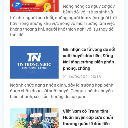
Nắng nóng có nguy cơ gây
bệnh đối với trẻ sơ sinh và
trẻ nhỏ, người cao tuổi, những người làm việc ngoài trời
hay trong những khu vực nóng và môi trường làm việc
không thoáng khí, người khó thích nghi với sự thay đổi
thời tiết...
Ghi nhận ca tử vong do sốt
xuất huyết đầu tiên, Đồng
Nai tăng cường biện pháp
phòng, chống
16/04/2024 20:18’
Ngành chức năng nhận định, đây là trường hợp bệnh
được chẩn đoán sốt xuất huyết Dengue, bệnh chuyển
biến nhanh, sốc, tổn thương đa cơ quan.
Việt Nam có Trung tâm
Huấn luyện cấp cứu chấn
thương quốc tế đầu tiên