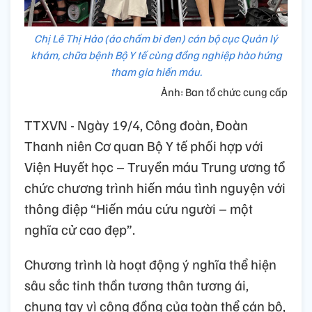
Chị Lê Thị Hảo (áo chấm bi đen) cán bộ cục Quản lý
khám, chữa bệnh Bộ Y tế cùng đồng nghiệp hào hứng
tham gia hiến máu.
Ảnh: Ban tổ chức cung cấp
TTXVN - Ngày 19/4, Công đoàn, Đoàn
Thanh niên Cơ quan Bộ Y tế phối hợp với
Viện Huyết học – Truyền máu Trung ương tổ
chức chương trình hiến máu tình nguyện với
thông điệp “Hiến máu cứu người – một
nghĩa cử cao đẹp”.
Chương trình là hoạt động ý nghĩa thể hiện
sâu sắc tinh thần tương thân tương ái,
chung tay vì cộng đồng của toàn thể cán bộ,