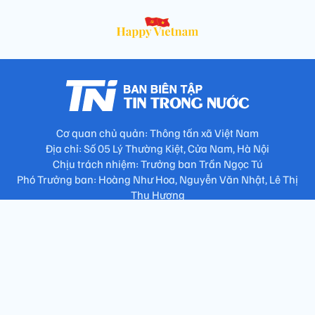
Cơ quan chủ quản: Thông tấn xã Việt Nam
Địa chỉ: Số 05 Lý Thường Kiệt, Cửa Nam, Hà Nội
Chịu trách nhiệm: Trưởng ban Trần Ngọc Tú
Phó Trưởng ban: Hoàng Như Hoa, Nguyễn Văn Nhật, Lê Thị
Thu Hương
Số điện thoại: 024.38257994 - Fax: 024.3826.7981 - Email:
tap.phongbien@gmail.com
Không sao chép nội dung khi chưa có sự đồng ý bằng văn bản
!
Trang chủ
Giới thiệu