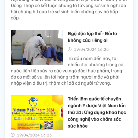
Đồng Tháp có kết luận chung là tử vong sơ sinh nghi do
hội chứng hít của trẻ sơ sinh biến chứng suy hô hấp
cấp.
Ngộ độc tập thể - Nỗi lo
không của riêng ai
19/04/2024 16:25’
Từ đầu năm đến nay, tại
nhiều địa phương trong cả
nước liên tiếp xảy ra các vụ ngộ độc thực phẩm, trong
đó có một số vụ lên tới hàng trăm người mắc và phải
nhập viện điều trị, thậm chí đã có người tử vong.
Triển lãm quốc tế chuyên
ngành Y dược Việt Nam lần
thứ 31: Ứng dụng khoa học
công nghệ vào chăm sóc
sức khỏe​
19/04/2024 13:23’