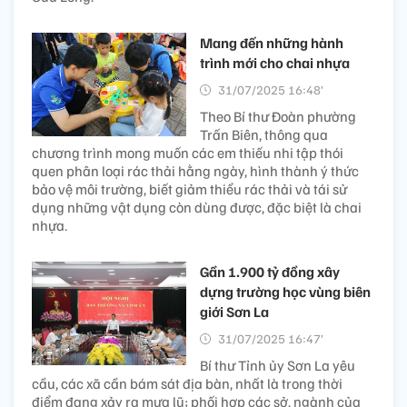
Mang đến những hành
trình mới cho chai nhựa
31/07/2025 16:48’
Theo Bí thư Đoàn phường
Trấn Biên, thông qua
chương trình mong muốn các em thiếu nhi tập thói
quen phân loại rác thải hằng ngày, hình thành ý thức
bảo vệ môi trường, biết giảm thiểu rác thải và tái sử
dụng những vật dụng còn dùng được, đặc biệt là chai
nhựa.
Gần 1.900 tỷ đồng xây
dựng trường học vùng biên
giới Sơn La
31/07/2025 16:47’
Bí thư Tỉnh ủy Sơn La yêu
cầu, các xã cần bám sát địa bàn, nhất là trong thời
điểm đang xảy ra mưa lũ; phối hợp các sở, ngành của