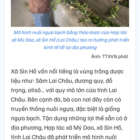
Mô hình nuôi ngựa bạch bằng thảo dược của Hợp tác
xã Mý Dao, xã Sìn Hồ (Lai Châu) tạo ra hướng phát triển
kinh tế tốt tại địa phương
Ảnh: TTXVN phát
Xã Sìn Hồ vốn nổi tiếng là vùng trồng dược
liệu như: Sâm Lai Châu, đương quy, đỗ
trọng, atisô… với quy mô lớn của tỉnh Lai
Châu. Bên cạnh đó, bà con nơi đây còn có
truyền thống nuôi ngựa, đặc biệt là giống
ngựa bạch. Tận dụng những lợi thế sẵn có ở
địa phương, Hợp tác xã Mý Dao, xã Sìn Hồ,
tỉnh Lai Châu đã phát triển mô hình nuôi