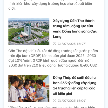
tỉnh triển khai xây dựng trường học cho các xã biên
giới.
Xây dựng Cần Thơ thành
trung tâm, động lực của
vùng Đồng bằng sông Cửu
Long
31/07/2025 16:47’
Cần Thơ đặt chỉ tiêu tốc độ tăng trưởng tổng sản phẩm
trên địa bàn (GRDP) bình quân giai đoạn 2025 - 2030
đạt 10%/năm, GRDP bình quân đầu người đến năm
2030 đạt trên 210 triệu đồng (tương đương 8.400 USD).
Đồng Tháp đề xuất đầu tư
hơn 233 tỷ đồng xây dựng
14 trường liên cấp tại các
xã biên giới
31/07/2025 15:04’
Việc đầu tư xây dựng các trường học tại khu vực biên