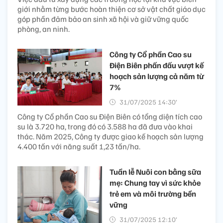
giới nhằm từng bước hoàn thiện cơ sở vật chất giáo dục
góp phần đảm bảo an sinh xã hội và giữ vững quốc
phòng, an ninh.
Công ty Cổ phần Cao su
Điện Biên phấn đấu vượt kế
hoạch sản lượng cả năm từ
7%
31/07/2025 14:30’
Công ty Cổ phần Cao su Điện Biên có tổng diện tích cao
su là 3.720 ha, trong đó có 3.588 ha đã đưa vào khai
thác. Năm 2025, Công ty được giao kế hoạch sản lượng
4.400 tấn với năng suất 1,23 tấn/ha.
Tuần lễ Nuôi con bằng sữa
mẹ: Chung tay vì sức khỏe
trẻ em và môi trường bền
vững
31/07/2025 12:10’