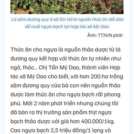
Lá sâm đương quy ở xã Sìn Hồ là nguồn thức ăn dồi dào
để nuôi ngựa bạch tại Hợp tác xã Mý Dao.
Ảnh: TTXVN phát
Thức ăn cho ngựa là nguồn thảo dược từ lá
đương quy kết hợp với thức ăn tự nhiên như
ngô, thóc… Chị Tẩn Mý Dao, thành viên Hợp
tác xã Mý Dao cho biết, với hơn 200 ha trồng
sâm đương quy của bà con nên nguồn thảo
dược làm thức ăn cho ngựa bạch rất phong
phú. Mới 2 năm phát triển nhưng chúng tôi
đã bán ra thị trường sản phẩm thịt ngựa
bạch thảo dược với giá hơn 400.000/1kg.
Cao ngựa bạch 2,5 triệu đồng/1 lạng và