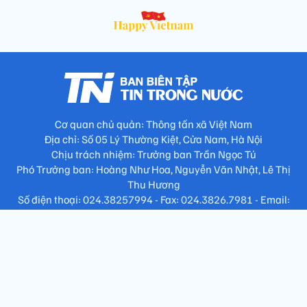
Cơ quan chủ quản: Thông tấn xã Việt Nam
Địa chỉ: Số 05 Lý Thường Kiệt, Cửa Nam, Hà Nội
Chịu trách nhiệm: Trưởng ban Trần Ngọc Tú
Phó Trưởng ban: Hoàng Như Hoa, Nguyễn Văn Nhật, Lê Thị
Thu Hương
Số điện thoại: 024.38257994 - Fax: 024.3826.7981 - Email:
tap.phongbien@gmail.com
Không sao chép nội dung khi chưa có sự đồng ý bằng văn bản
!
Trang chủ
Giới thiệu