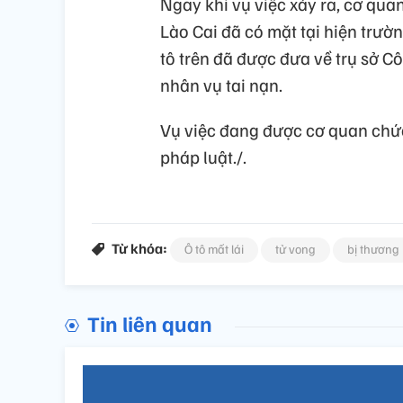
Ngay khi vụ việc xảy ra, cơ qu
Lào Cai đã có mặt tại hiện trườn
tô trên đã được đưa về trụ sở 
nhân vụ tai nạn.
Vụ việc đang được cơ quan chức 
pháp luật./.
Từ khóa:
Ô tô mất lái
tử vong
bị thương
Tin liên quan