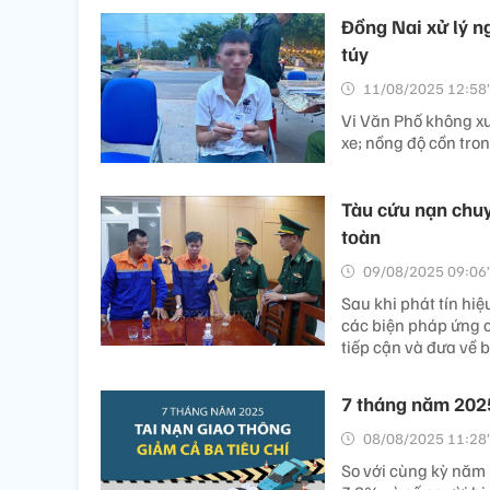
Đồng Nai xử lý n
túy
11/08/2025 12:58’
Vi Văn Phố không xu
xe; nồng độ cồn tron
Tàu cứu nạn chuy
toàn
09/08/2025 09:06’
Sau khi phát tín hi
các biện pháp ứng c
tiếp cận và đưa về b
7 tháng năm 2025
08/08/2025 11:28’
So với cùng kỳ năm 