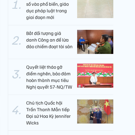
số vào phổ biến, giáo
dục pháp luật trong
giai đoạn mới
Bắt đối tượng giả
danh Công an để lừa
đảo chiếm đoạt tài sản
Quyết liệt tháo gỡ
điểm nghẽn, bảo đảm
hoàn thành mục tiêu
Nghị quyết 57-NQ/TW
Chủ tịch Quốc hội
Trần Thanh Mẫn tiếp
Đại sứ Hoa Kỳ Jennifer
Wicks