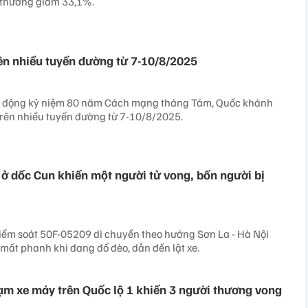
ị thương giảm 33,1%.
ên nhiều tuyến đường từ 7-10/8/2025
t động kỷ niệm 80 năm Cách mạng tháng Tám, Quốc khánh
trên nhiều tuyến đường từ 7-10/8/2025.
h ở dốc Cun khiến một người tử vong, bốn người bị
kiểm soát 50F-05209 di chuyển theo hướng Sơn La - Hà Nội
 mất phanh khi đang đổ đèo, dẫn đến lật xe.
ạm xe máy trên Quốc lộ 1 khiến 3 người thương vong