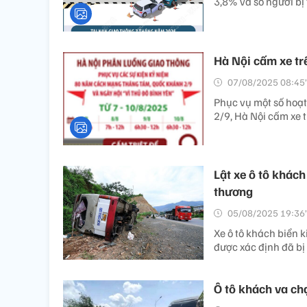
3,8% và số người b
Hà Nội cấm xe tr
07/08/2025 08:45’
Phục vụ một số hoạ
2/9, Hà Nội cấm xe 
Lật xe ô tô khác
thương
05/08/2025 19:36’
Xe ô tô khách biển 
được xác định đã bị
Ô tô khách va ch