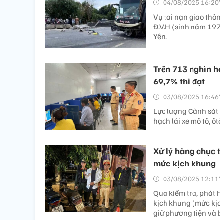
04/08/2025 16:20’
Vụ tai nạn giao thôn
Đ.V.H (sinh năm 197
Yên.
Trên 713 nghìn họ
69,7% thi đạt
03/08/2025 16:46’
Lực lượng Cảnh sát 
hạch lái xe mô tô, ôt
Xử lý hàng chục t
mức kịch khung
03/08/2025 12:11’
Qua kiểm tra, phát 
kịch khung (mức kịc
giữ phương tiện và b