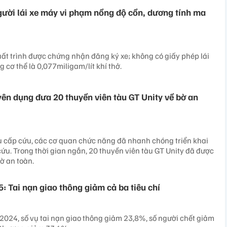
gười lái xe máy vi phạm nồng độ cồn, dương tính ma
ất trình được chứng nhận đăng ký xe; không có giấy phép lái
g cơ thể là 0,077miligam/lít khí thở.
ên dụng đưa 20 thuyền viên tàu GT Unity về bờ an
ệu cấp cứu, các cơ quan chức năng đã nhanh chóng triển khai
ứu. Trong thời gian ngắn, 20 thuyền viên tàu GT Unity đã được
ờ an toàn.
: Tai nạn giao thông giảm cả ba tiêu chí
2024, số vụ tai nạn giao thông giảm 23,8%, số người chết giảm