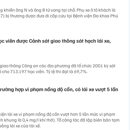
g khiến ông N và ông B tử vong tại chỗ. Phụ xe ô tô khách là
7) bị thương được đưa đi cấp cứu tại Bệnh viện Đa khoa Phú
c viên được Cảnh sát giao thông sát hạch lái xe,
giao thông Công an các địa phương đã tổ chức 2001 kỳ sát
ô cho 713.197 học viên. Tỷ lệ thi đạt là 69,7%.
rường hợp vi phạm nồng độ cồn, có lái xe vượt 5 lần
hiện lái xe vi phạm nồng độ cồn vượt hơn 5 lần mức vi phạm
h khung là 0,4 mg/l khí thở). Tổ công tác đã lập biên bản tạm
ằng lái xe của tài xế.