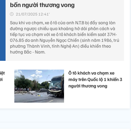
bốn người thương vong
21/07/2025 12:41’
Sau khi va chạm, xe ô tô của anh N.T.B bị đẩy sang làn
đường ngược chiều qua khoảng hở dải phân cách và
tiếp tục va chạm với xe ô tô khách biển kiểm soát 37H-
076.85 do anh Nguyễn Ngọc Chiến (sinh năm 1986, trú
phường Thành Vinh, tỉnh Nghệ An) điều khiển theo
hướng Bắc - Nam.
iệt
Ô tô khách va chạm xe
ời
máy trên Quốc lộ 1 khiến 3
người thương vong