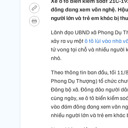
Xe ô tô biển kiểm soát 21C-192
đông đang xem văn nghệ. Hậu qu
người lớn và trẻ em khác bị th
Lãnh đạo UBND xã Phong Dụ Thư
xảy ra vụ một
ô tô lùi vào nhà 
tử vong tại chỗ và nhiều người k
nhỏ.
Theo thông tin ban đầu, tối 11/
Phong Dụ Thượng) tổ chức chươ
Đảng bộ xã. Đông đảo người dân
cùng ngày, xe ô tô biển kiểm soá
vào đám đông đang xem văn nghệ.
nhiều người lớn và trẻ em khác 