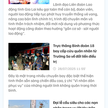
Lãnh đạo Liên đoàn Lao
động tỉnh Gia Lai kêu gọi toàn thể cán bộ, đoàn viên,
người lao động tiếp tục phát huy truyền thống vẻ vang,
nâng cao bản lĩnh chính trị, trình độ chuyên môn và
tinh thần trách nhiệm, đổi mới nội dung và phương thức
hoạt động công đoàn theo hướng “gần cơ sở - sát người
lao động".
Trực thăng Binh đoàn 18
bay cấp cứu quân nhân từ
Trường Sa về đất liền điều
trị
28/07/2025 11:55’
Đây là một trong nhiều chuyến bay đặc biệt thể hiện
tinh thần sẵn sàng chiến đấu cao, ý chí "Vì nhân dân
phục vụ" của những người lính không quân trong thời
bình.
Đại lễ cầu siêu cho các nạn
nhân trong vụ lật tàu trên