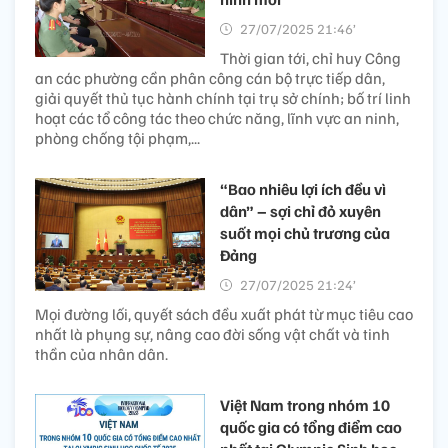
27/07/2025 21:46’
Thời gian tới, chỉ huy Công
an các phường cần phân công cán bộ trực tiếp dân,
giải quyết thủ tục hành chính tại trụ sở chính; bố trí linh
hoạt các tổ công tác theo chức năng, lĩnh vực an ninh,
phòng chống tội phạm,...
“Bao nhiêu lợi ích đều vì
dân” – sợi chỉ đỏ xuyên
suốt mọi chủ trương của
Đảng
27/07/2025 21:24’
Mọi đường lối, quyết sách đều xuất phát từ mục tiêu cao
nhất là phụng sự, nâng cao đời sống vật chất và tinh
thần của nhân dân.
Việt Nam trong nhóm 10
quốc gia có tổng điểm cao