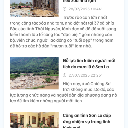
tiêu xóa nhà tạm
28/07/2025 10:44’
Trước rào cản lớn nhất
trong công tác xóa nhà tạm, nhà dột nát tại 37 xã phía
Bắc của tỉnh Thái Nguyên, lãnh đạo xã đã đề xuất sáng
kiến thành lập tổ công tác "đặc biệt" gồm những cán
bộ, viên chức, người lao động có "tuổi đẹp" trong năm
để hỗ trợ các hộ dân "mượn tuổi" làm nhà.
Nỗ lực tìm kiếm người mất
tích do mưa lũ ở Sơn La
27/07/2025 22:25’
Hiện nay, ở xã Chiềng Sơ
trời không mưa. Do đó, các
lực lượng chức năng và người dân địa phương đang nỗ
lực để tìm kiếm những người mất tích.
Công an tỉnh Sơn La đáp
ứng nhiệm vụ trong tình
hình mới