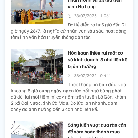
vịnh Hạ Long
28/07/2025 11:06’
Đại lễ diễn ra từ 5 giờ đến 21
giờ ngày 28/7, là nghĩa cử nhân văn sâu sắc, hoạt động
tâm linh văn hóa truyền thống dân tộc.
Hỏa hoạn thiêu rụi một cơ
sở kinh doanh, 3 nhà liền kề
bị ảnh hưởng
28/07/2025 10:44’
Theo thông tin ban đầu, vào
khoảng 5 giờ cùng ngày, ngọn lửa bất ngờ bùng phát
dữ dội tại một tiệm mì cay nằm trên tuyến Lộ Gòn, khóm
2, xã Cái Nước, tỉnh Cà Mau. Do lửa lan nhanh, đám
cháy đã ảnh hưởng đến 3 căn nhà liền kề.
Sáng kiến vượt qua rào cản
để sớm hoàn thành mục