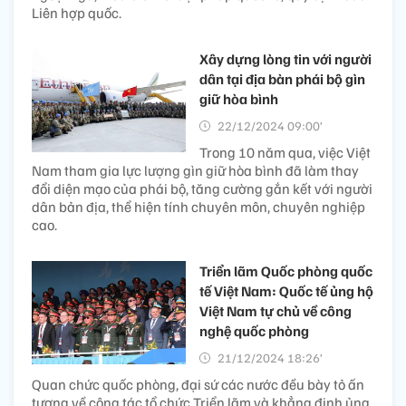
Liên hợp quốc.
Xây dựng lòng tin với người
dân tại địa bàn phái bộ gìn
giữ hòa bình
22/12/2024 09:00’
Trong 10 năm qua, việc Việt
Nam tham gia lực lượng gìn giữ hòa bình đã làm thay
đổi diện mạo của phái bộ, tăng cường gắn kết với người
dân bản địa, thể hiện tính chuyên môn, chuyên nghiệp
cao.
Triển lãm Quốc phòng quốc
tế Việt Nam: Quốc tế ủng hộ
Việt Nam tự chủ về công
nghệ quốc phòng
21/12/2024 18:26’
Quan chức quốc phòng, đại sứ các nước đều bày tỏ ấn
tượng về công tác tổ chức Triển lãm và khẳng định ủng