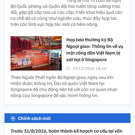
Tổng Bí thư Tô Lâm đề nghị
Bộ Quốc phòng và Quân đội hai nước tăng cường trao
đổi, gặp gỡ cấp cao và các cấp; triển khai hiệu quả các
cơ chế đã có cũng như nghiên cứu, thúc đẩy hợp tác
trên các lĩnh vực hợp tác mới có tiềm năng.
Họp báo thường kỳ Bộ
Ngoại giao: Thông tin về vụ
một công dân Việt Nam bị
sát hại ở Singapore
19/12/2024 18:44’
Theo Người Phát ngôn Bộ Ngoại giao, ngay sau khi
nhận được thông tin, Đại sứ quán Việt Nam tại
Singapore đã chủ động liên hệ với các cơ quan chức
năng của Singapore để xác minh thông tin.
Chính sách mới
Trước 31/8/2026, hoàn thành kế hoạch cơ cấu lại vốn