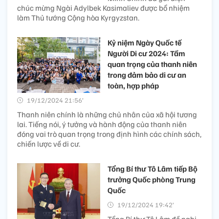
chúc mừng Ngài Adylbek Kasimaliev được bổ nhiệm
làm Thủ tướng Cộng hòa Kyrgyzstan.
Kỷ niệm Ngày Quốc tế
Người Di cư 2024: Tầm
quan trọng của thanh niên
trong đảm bảo di cư an
toàn, hợp pháp
19/12/2024 21:56’
Thanh niên chính là những chủ nhân của xã hội tương
lai. Tiếng nói, ý tưởng và hành động của thanh niên
đóng vai trò quan trọng trong định hình các chính sách,
chiến lược về di cư.
Tổng Bí thư Tô Lâm tiếp Bộ
trưởng Quốc phòng Trung
Quốc
19/12/2024 19:42’