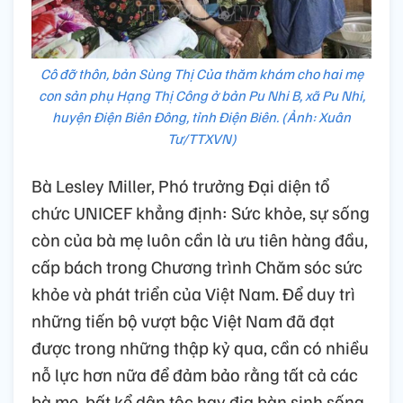
Cô đỡ thôn, bản Sùng Thị Của thăm khám cho hai mẹ
con sản phụ Hạng Thị Công ở bản Pu Nhi B, xã Pu Nhi,
huyện Điện Biên Đông, tỉnh Điện Biên. (Ảnh: Xuân
Tư/TTXVN)
Bà Lesley Miller, Phó trưởng Đại diện tổ
chức UNICEF khẳng định: Sức khỏe, sự sống
còn của bà mẹ luôn cần là ưu tiên hàng đầu,
cấp bách trong Chương trình Chăm sóc sức
khỏe và phát triển của Việt Nam. Để duy trì
những tiến bộ vượt bậc Việt Nam đã đạt
được trong những thập kỷ qua, cần có nhiều
nỗ lực hơn nữa để đảm bảo rằng tất cả các
bà mẹ, bất kể dân tộc hay địa bàn sinh sống,