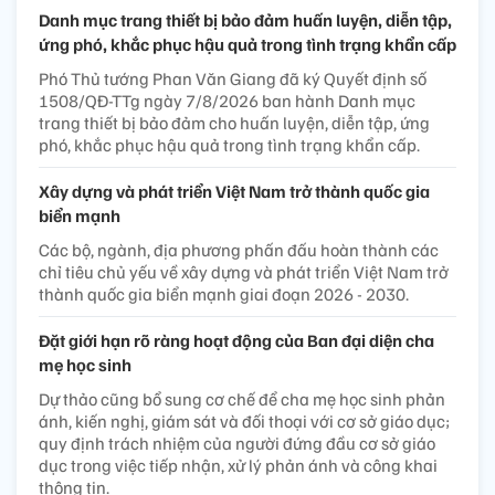
Danh mục trang thiết bị bảo đảm huấn luyện, diễn tập,
ứng phó, khắc phục hậu quả trong tình trạng khẩn cấp
Phó Thủ tướng Phan Văn Giang đã ký Quyết định số
1508/QĐ-TTg ngày 7/8/2026 ban hành Danh mục
trang thiết bị bảo đảm cho huấn luyện, diễn tập, ứng
phó, khắc phục hậu quả trong tình trạng khẩn cấp.
Xây dựng và phát triển Việt Nam trở thành quốc gia
biển mạnh
Các bộ, ngành, địa phương phấn đấu hoàn thành các
chỉ tiêu chủ yếu về xây dựng và phát triển Việt Nam trở
thành quốc gia biển mạnh giai đoạn 2026 - 2030.
Đặt giới hạn rõ ràng hoạt động của Ban đại diện cha
mẹ học sinh
Dự thảo cũng bổ sung cơ chế để cha mẹ học sinh phản
ánh, kiến nghị, giám sát và đối thoại với cơ sở giáo dục;
quy định trách nhiệm của người đứng đầu cơ sở giáo
dục trong việc tiếp nhận, xử lý phản ánh và công khai
thông tin.