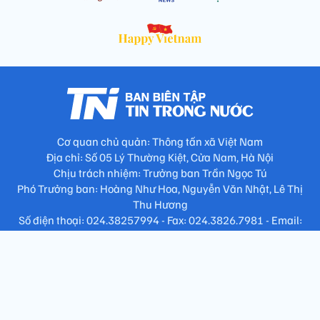
Cơ quan chủ quản: Thông tấn xã Việt Nam
Địa chỉ: Số 05 Lý Thường Kiệt, Cửa Nam, Hà Nội
Chịu trách nhiệm: Trưởng ban Trần Ngọc Tú
Phó Trưởng ban: Hoàng Như Hoa, Nguyễn Văn Nhật, Lê Thị
Thu Hương
Số điện thoại: 024.38257994 - Fax: 024.3826.7981 - Email:
tap.phongbien@gmail.com
Không sao chép nội dung khi chưa có sự đồng ý bằng văn bản
!
Trang chủ
Giới thiệu