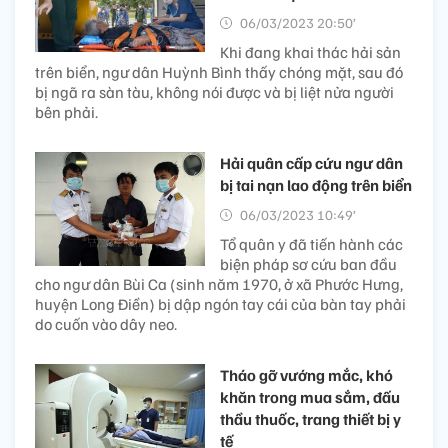
06/03/2023 20:50’
Khi đang khai thác hải sản
trên biển, ngư dân Huỳnh Bình thấy chóng mặt, sau đó
bị ngã ra sàn tàu, không nói được và bị liệt nửa người
bên phải.
Hải quân cấp cứu ngư dân
bị tai nạn lao động trên biển
06/03/2023 10:49’
Tổ quân y đã tiến hành các
biện pháp sơ cứu ban đầu
cho ngư dân Bùi Ca (sinh năm 1970, ở xã Phước Hưng,
huyện Long Điền) bị dập ngón tay cái của bàn tay phải
do cuốn vào dây neo.
Tháo gỡ vướng mắc, khó
khăn trong mua sắm, đấu
thầu thuốc, trang thiết bị y
tế