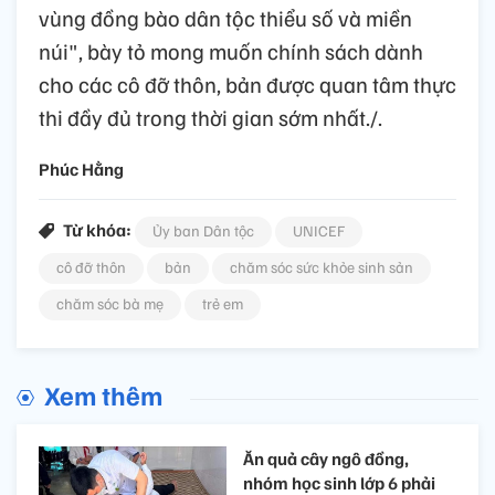
vùng đồng bào dân tộc thiểu số và miền
núi", bày tỏ mong muốn chính sách dành
cho các cô đỡ thôn, bản được quan tâm thực
thi đầy đủ trong thời gian sớm nhất./.
Phúc Hằng
Từ khóa:
Ủy ban Dân tộc
UNICEF
cô đỡ thôn
bản
chăm sóc sức khỏe sinh sản
chăm sóc bà mẹ
trẻ em
Xem thêm
Ăn quả cây ngô đồng,
nhóm học sinh lớp 6 phải