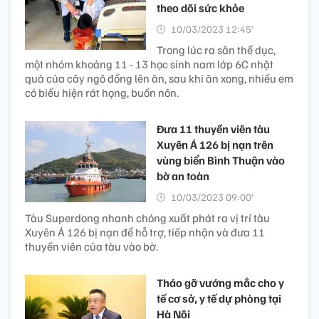
theo dõi sức khỏe
10/03/2023 12:45’
Trong lúc ra sân thể dục,
một nhóm khoảng 11 - 13 học sinh nam lớp 6C nhặt
quả của cây ngô đồng lên ăn, sau khi ăn xong, nhiều em
có biểu hiện rát họng, buồn nôn.
Đưa 11 thuyền viên tàu
Xuyên Á 126 bị nạn trên
vùng biển Bình Thuận vào
bờ an toàn
10/03/2023 09:00’
Tàu Superdong nhanh chóng xuất phát ra vị trí tàu
Xuyên Á 126 bị nạn để hỗ trợ, tiếp nhận và đưa 11
thuyền viên của tàu vào bờ.
Tháo gỡ vướng mắc cho y
tế cơ sở, y tế dự phòng tại
Hà Nội