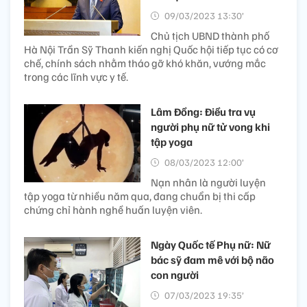
09/03/2023 13:30’
Chủ tịch UBND thành phố
Hà Nội Trần Sỹ Thanh kiến nghị Quốc hội tiếp tục có cơ
chế, chính sách nhằm tháo gỡ khó khăn, vướng mắc
trong các lĩnh vực y tế.
Lâm Đồng: Điều tra vụ
người phụ nữ tử vong khi
tập yoga
08/03/2023 12:00’
Nạn nhân là người luyện
tập yoga từ nhiều năm qua, đang chuẩn bị thi cấp
chứng chỉ hành nghề huấn luyện viên.
Ngày Quốc tế Phụ nữ: Nữ
bác sỹ đam mê với bộ não
con người
07/03/2023 19:35’