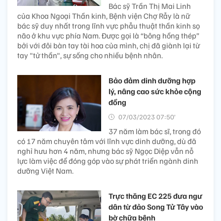
Bác sỹ Trần Thị Mai Linh
của Khoa Ngoại Thần kinh, Bệnh viện Chợ Rẫy là nữ
bác sỹ duy nhất trong lĩnh vực phẫu thuật thần kinh sọ
não ở khu vực phía Nam. Được gọi là “bông hồng thép”
bởi với đôi bàn tay tài hoa của mình, chị đã giành lại từ
tay "tử thần", sự sống cho nhiều bệnh nhân.
Bảo đảm dinh dưỡng hợp
lý, nâng cao sức khỏe cộng
đồng
07/03/2023 07:50’
37 năm làm bác sĩ, trong đó
có 17 năm chuyên tâm với lĩnh vực dinh dưỡng, dù đã
nghỉ hưu hơn 4 năm, nhưng bác sỹ Ngọc Diệp vẫn nỗ
lực làm việc để đóng góp vào sự phát triển ngành dinh
dưỡng Việt Nam.
Trực thăng EC 225 đưa ngư
dân từ đảo Song Tử Tây vào
bờ chữa bệnh