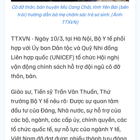
Cô đỡ thôn, bản huyện Mù Cang Chải, tỉnh Yên Bái (bên
trái) hướng dẫn bà mẹ chăm sóc trẻ sơ sinh. (Ảnh:
TTXVN)
TTXVN - Ngày 10/3, tại Hà Nội, Bộ Y tế phối
hợp với Ủy ban Dân tộc và Quỹ Nhi đồng
Liên hợp quốc (UNICEF) tổ chức Hội nghị
vận động chính sách hỗ trợ đội ngũ cô đỡ
thôn, bản.
Giáo sư, Tiến sỹ Trần Văn Thuấn, Thứ
trưởng Bộ Y tế nêu rõ: Được sự quan tâm
đầu tư của Đảng, Nhà nước, sự hỗ trợ của
các bộ, ngành, các cấp ủy, chính quyền, các
tổ chức quốc tế, sự nỗ lực của ngành Y tế,
Việt Nam đã đạt được nhiều thành tựu đáng