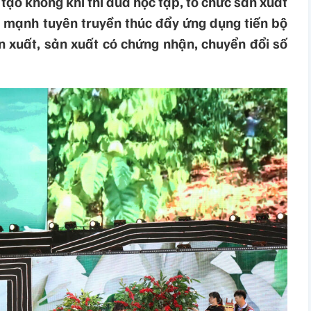
tạo không khí thi đua học tập, tổ chức sản xuất
y mạnh tuyên truyền thúc đẩy ứng dụng tiến bộ
ản xuất, sản xuất có chứng nhận, chuyển đổi số