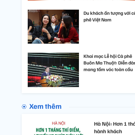
Du khách ấn tượng với c
phê Việt Nam
Khai mạc Lễ hội Cà phê
Buôn Ma Thuột: Diễn đà
mang tầm vóc toàn cầu
Xem thêm
Hà Nội: Hơn 1 thá
hành khách