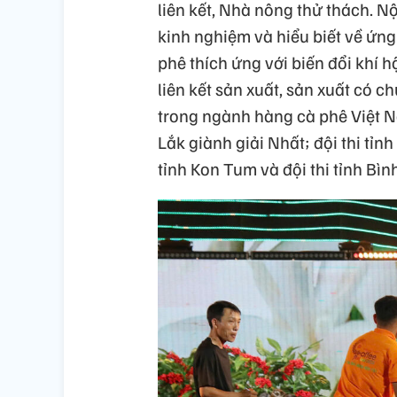
liên kết, Nhà nông thử thách. N
kinh nghiệm và hiểu biết về ứng
phê thích ứng với biến đổi khí h
liên kết sản xuất, sản xuất có c
trong ngành hàng cà phê Việt N
Lắk giành giải Nhất; đội thi tỉnh
tỉnh Kon Tum và đội thi tỉnh Bì