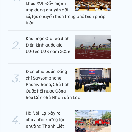
khóa XVI: Đẩy mạnh
ứng dụng chuyển đổi
số, tạo chuyển biến trong phổ biến pháp
luật
Khai mạc Giải Vô địch
Điền kinh quốc gia
U20 và U23 năm 2026
Điện chia buồn Đồng
chí Saysomphone
Phomvihane, Chủ tịch
Quốc hội nước Cộng
hòa Dân chủ Nhân dân Lào
Hà Nội: Lại xảy ra
cháy nhà xưởng tại
phường Thanh Liệt