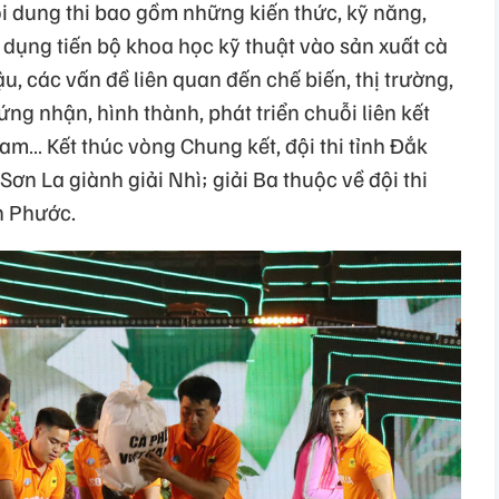
ội dung thi bao gồm những kiến thức, kỹ năng,
 dụng tiến bộ khoa học kỹ thuật vào sản xuất cà
ậu, các vấn đề liên quan đến chế biến, thị trường,
hứng nhận, hình thành, phát triển chuỗi liên kết
am… Kết thúc vòng Chung kết, đội thi tỉnh Đắk
 Sơn La giành giải Nhì; giải Ba thuộc về đội thi
nh Phước.