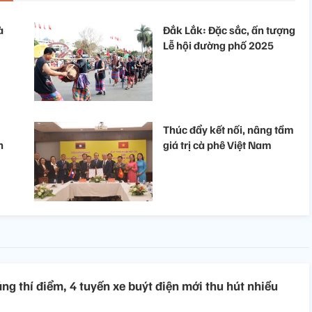
à
Đắk Lắk: Đặc sắc, ấn tượng
Lễ hội đường phố 2025
Thúc đẩy kết nối, nâng tầm
n
giá trị cà phê Việt Nam
ng thí điểm, 4 tuyến xe buýt điện mới thu hút nhiều