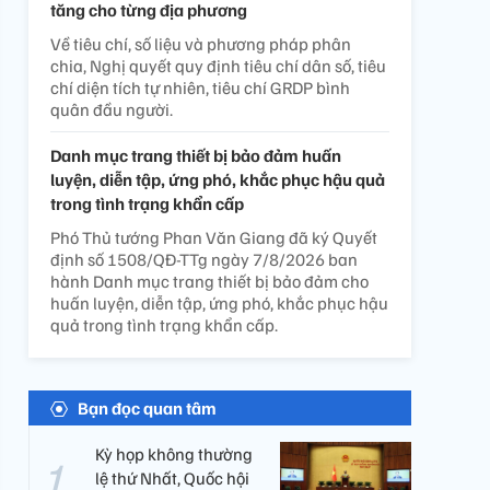
tăng cho từng địa phương
Về tiêu chí, số liệu và phương pháp phân
chia, Nghị quyết quy định tiêu chí dân số, tiêu
chí diện tích tự nhiên, tiêu chí GRDP bình
quân đầu người.
Danh mục trang thiết bị bảo đảm huấn
luyện, diễn tập, ứng phó, khắc phục hậu quả
trong tình trạng khẩn cấp
Phó Thủ tướng Phan Văn Giang đã ký Quyết
định số 1508/QĐ-TTg ngày 7/8/2026 ban
hành Danh mục trang thiết bị bảo đảm cho
huấn luyện, diễn tập, ứng phó, khắc phục hậu
quả trong tình trạng khẩn cấp.
Bạn đọc quan tâm
Kỳ họp không thường
lệ thứ Nhất, Quốc hội