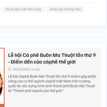
chuỗi sản xuất bền vững
nâng cao thương hiệu
Lễ hội Cà phê Buôn Ma Thuột lần thứ 9
- Điểm đến của càphê thế giới
09/03/2025 11:56’
Lễ hội Càphê Buôn Ma Thuột lần thứ 9 nhằm góp phần
nâng cao vị thế ngành càphê Việt Nam trên trường
quốc tế; xây dựng hình ảnh thành phố Buôn Ma Thuột
là “Thành phố càphê của thế giới.”