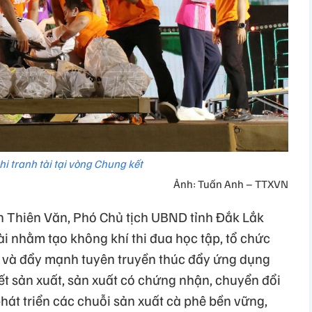
hi tranh tài tại vòng Chung kết
Ảnh: Tuấn Anh – TTXVN
ễn Thiên Văn, Phó Chủ tịch UBND tỉnh Đắk Lắk
ài nhằm tạo không khí thi đua học tập, tổ chức
p và đẩy mạnh tuyên truyền thúc đẩy ứng dụng
kết sản xuất, sản xuất có chứng nhận, chuyển đổi
hát triển các chuỗi sản xuất cà phê bền vững,