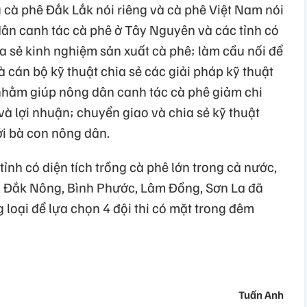
cà phê Đắk Lắk nói riêng và cà phê Việt Nam nói
dân canh tác cà phê ở Tây Nguyên và các tỉnh có
ia sẻ kinh nghiệm sản xuất cà phê; làm cầu nối để
 cán bộ kỹ thuật chia sẻ các giải pháp kỹ thuật
nhằm giúp nông dân canh tác cà phê giảm chi
và lợi nhuận; chuyển giao và chia sẻ kỹ thuật
ới bà con nông dân.
 tỉnh có diện tích trồng cà phê lớn trong cả nước,
, Đắk Nông, Bình Phước, Lâm Đồng, Sơn La đã
 loại để lựa chọn 4 đội thi có mặt trong đêm
Tuấn Anh