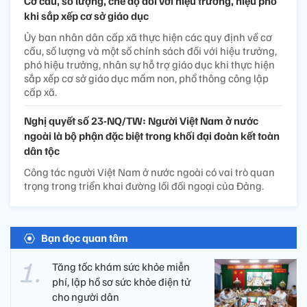
Cơ cấu, số lượng, chế độ đối với hiệu trưởng, hiệu phó
khi sắp xếp cơ sở giáo dục
Ủy ban nhân dân cấp xã thực hiện các quy định về cơ
cấu, số lượng và một số chính sách đối với hiệu trưởng,
phó hiệu trưởng, nhân sự hỗ trợ giáo dục khi thực hiện
sắp xếp cơ sở giáo dục mầm non, phổ thông công lập
cấp xã.
Nghị quyết số 23-NQ/TW: Người Việt Nam ở nước
ngoài là bộ phận đặc biệt trong khối đại đoàn kết toàn
dân tộc
Công tác người Việt Nam ở nước ngoài có vai trò quan
trọng trong triển khai đường lối đối ngoại của Đảng.
Bạn đọc quan tâm
Tăng tốc khám sức khỏe miễn
phí, lập hồ sơ sức khỏe điện tử
cho người dân