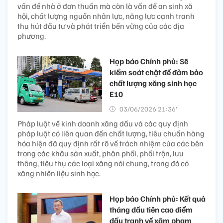
vấn đề nhà ở đơn thuần mà còn là vấn đề an sinh xã
hội, chất lượng nguồn nhân lực, năng lực cạnh tranh
thu hút đầu tư và phát triển bền vững của các địa
phương.
Họp báo Chính phủ: Sẽ
kiểm soát chặt để đảm bảo
chất lượng xăng sinh học
E10
03/06/2026 21:36’
Pháp luật về kinh doanh xăng dầu và các quy định
pháp luật có liên quan đến chất lượng, tiêu chuẩn hàng
hóa hiện đã quy định rất rõ về trách nhiệm của các bên
trong các khâu sản xuất, phân phối, phối trộn, lưu
thông, tiêu thụ các loại xăng nói chung, trong đó có
xăng nhiên liệu sinh học.
Họp báo Chính phủ: Kết quả
tháng đầu tiên cao điểm
đấu tranh về xâm phạm