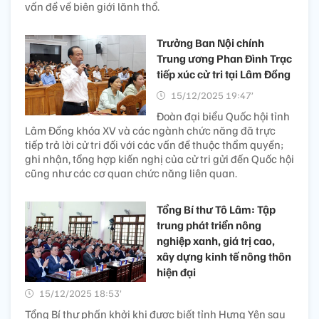
vấn đề về biên giới lãnh thổ.
Trưởng Ban Nội chính
Trung ương Phan Đình Trạc
tiếp xúc cử tri tại Lâm Đồng
15/12/2025 19:47’
Đoàn đại biểu Quốc hội tỉnh
Lâm Đồng khóa XV và các ngành chức năng đã trực
tiếp trả lời cử tri đối với các vấn đề thuộc thẩm quyền;
ghi nhận, tổng hợp kiến nghị của cử tri gửi đến Quốc hội
cũng như các cơ quan chức năng liên quan.
Tổng Bí thư Tô Lâm: Tập
trung phát triển nông
nghiệp xanh, giá trị cao,
xây dựng kinh tế nông thôn
hiện đại
15/12/2025 18:53’
Tổng Bí thư phấn khởi khi được biết tỉnh Hưng Yên sau