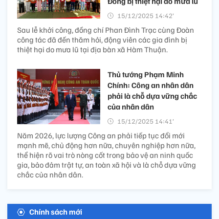
Đồng bị thiệt hại do mưa lũ
15/12/2025 14:42’
Sau lễ khởi công, đồng chí Phan Đình Trạc cùng Đoàn
công tác đã đến thăm hỏi, động viên các gia đình bị
thiệt hại do mưa lũ tại địa bàn xã Hàm Thuận.
Thủ tướng Phạm Minh
Chính: Công an nhân dân
phải là chỗ dựa vững chắc
của nhân dân
15/12/2025 14:41’
Năm 2026, lực lượng Công an phải tiếp tục đổi mới
mạnh mẽ, chủ động hơn nữa, chuyên nghiệp hơn nữa,
thể hiện rõ vai trò nòng cốt trong bảo vệ an ninh quốc
gia, bảo đảm trật tự, an toàn xã hội và là chỗ dựa vững
chắc của nhân dân.
Chính sách mới