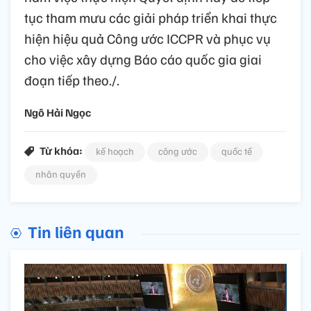
tục tham mưu các giải pháp triển khai thực
hiện hiệu quả Công ước ICCPR và phục vụ
cho việc xây dựng Báo cáo quốc gia giai
đoạn tiếp theo./.
Ngô Hải Ngọc
Từ khóa:
kế hoạch
công ước
quốc tế
nhân quyền
Tin liên quan