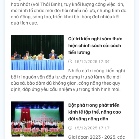
hợp nhất (với Thái Bình), tuy khối lượng công việc lớn,
mô hình tổ chức mới đòi hỏi nhiều nỗ lực, nhưng tỉnh đã
chủ động, sáng tạo, triển khai bài bản; đạt nhiều kết
quả tích cực.
Cử tri kiến nghị sớm thực
hiện chính sách cải cách
tiền lương
15/12/2025 17:34’
Nhiều cử tri cũng kiến nghị
bố trí nguồn vốn đầu tư xây dựng trụ sở làm việc mới
của xã, bảo đảm đủ không gian, công năng theo quy
định, đáp ứng yêu cầu nhiệm vụ trong tình hình mới.
Đột phá trong phát triển
kinh tế tập thể, nâng cao
đời sống nông dân
15/12/2025 17:17’
Giai đoạn 2023 - 2025, các