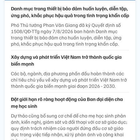
Danh mục trang thiết bị bảo đảm huấn luyện, diễn tập,
ứng phó, khắc phục hậu quả trong tình trạng khẩn cấp
Phó Thủ tướng Phan Văn Giang đã ký Quyết định số
1508/QĐ-TTg ngày 7/8/2026 ban hành Danh mục
trang thiết bị bảo đảm cho huấn luyện, diễn tập, ứng
phó, khắc phục hậu quả trong tình trạng khẩn cấp.
Xây dựng và phát triển Việt Nam trở thành quốc gia
biển mạnh
Các bộ, ngành, địa phương phấn đấu hoàn thành các
chỉ tiêu chủ yếu về xây dựng và phát triển Việt Nam trở
thành quốc gia biển mạnh giai đoạn 2026 - 2030.
Đặt giới hạn rõ ràng hoạt động của Ban đại diện cha
mẹ học sinh
Dự thảo cũng bổ sung cơ chế để cha mẹ học sinh phản
ánh, kiến nghị, giám sát và đối thoại với cơ sở giáo dục;
quy định trách nhiệm của người đứng đầu cơ sở giáo
dục trong việc tiếp nhận, xử lý phản ánh và công khai