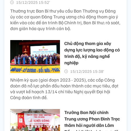
15/12/2025 15:52’
Thường trực Ban Bí thư yêu cầu Ban Thường vụ Đảng
ủy các cơ quan Đảng Trung ương chủ động tham gia ý
kiến vào các đề án trình Bộ Chính trị, Ban Bí thư; rà soát,
đơn giản hóa quy trình cán bộ.
Chủ động tham gia xây
dựng lực lượng lao động có
trình độ, kỹ năng nghề
nghiệp
15/12/2025 15:38’
Nhiệm kỳ qua (giai đoạn 2023 - 2025), các cấp Công
đoàn đã nỗ lực phấn đấu hoàn thành các mục tiêu, đạt
và vượt kế hoạch 13/14 chỉ tiêu Nghị quyết Đại hội
Công đoàn tỉnh đề.
Trưởng Ban Nội chính
Trung ương Phan Đình Trạc
thăm hỏi người dân Lâm