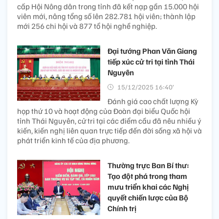
cấp Hội Nông dân trong tỉnh đã kết nạp gần 15.000 hội
viên mới, nâng tổng số lên 282.781 hội viên; thành lập
mới 256 chi hội và 877 tổ hội nghề nghiệp.
Đại tướng Phan Văn Giang
tiếp xúc cử tri tại tỉnh Thái
Nguyên
15/12/2025 16:40’
Đánh giá cao chất lượng Kỳ
họp thứ 10 và hoạt động của Đoàn đại biểu Quốc hội
tỉnh Thái Nguyên, cử tri tại các điểm cầu đã nêu nhiều ý
kiến, kiến nghị liên quan trực tiếp đến đời sống xã hội và
phát triển kinh tế của địa phương.
Thường trực Ban Bí thư:
Tạo đột phá trong tham
mưu triển khai các Nghị
quyết chiến lược của Bộ
Chính trị