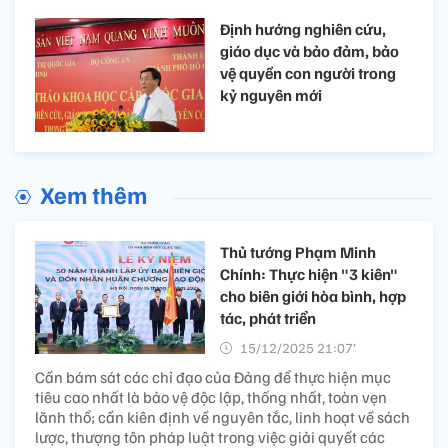
Định hướng nghiên cứu,
giáo dục và bảo đảm, bảo
vệ quyền con người trong
kỷ nguyên mới
Xem thêm
Thủ tướng Phạm Minh
Chính: Thực hiện "3 kiên"
cho biên giới hòa bình, hợp
tác, phát triển
15/12/2025 21:07’
Cần bám sát các chỉ đạo của Đảng để thực hiện mục
tiêu cao nhất là bảo vệ độc lập, thống nhất, toàn vẹn
lãnh thổ; cần kiên định về nguyên tắc, linh hoạt về sách
lược, thượng tôn pháp luật trong việc giải quyết các