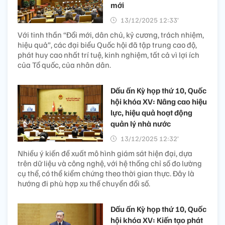
mới
13/12/2025 12:33’
Với tinh thần “Đổi mới, dân chủ, kỷ cương, trách nhiệm,
hiệu quả”, các đại biểu Quốc hội đã tập trung cao độ,
phát huy cao nhất trí tuệ, kinh nghiệm, tất cả vì lợi ích
của Tổ quốc, của nhân dân.
Dấu ấn Kỳ họp thứ 10, Quốc
hội khóa XV: Nâng cao hiệu
lực, hiệu quả hoạt động
quản lý nhà nước
13/12/2025 12:32’
Nhiều ý kiến đề xuất mô hình giám sát hiện đại, dựa
trên dữ liệu và công nghệ, với hệ thống chỉ số đo lường
cụ thể, có thể kiểm chứng theo thời gian thực. Đây là
hướng đi phù hợp xu thế chuyển đổi số.
Dấu ấn Kỳ họp thứ 10, Quốc
hội khóa XV: Kiến tạo phát