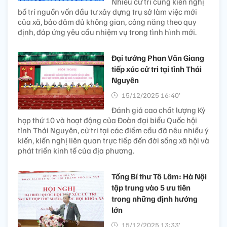
Nhiều cử tri cũng kiến nghị
bố trí nguồn vốn đầu tư xây dựng trụ sở làm việc mới
của xã, bảo đảm đủ không gian, công năng theo quy
định, đáp ứng yêu cầu nhiệm vụ trong tình hình mới.
Đại tướng Phan Văn Giang
tiếp xúc cử tri tại tỉnh Thái
Nguyên
15/12/2025 16:40’
Đánh giá cao chất lượng Kỳ
họp thứ 10 và hoạt động của Đoàn đại biểu Quốc hội
tỉnh Thái Nguyên, cử tri tại các điểm cầu đã nêu nhiều ý
kiến, kiến nghị liên quan trực tiếp đến đời sống xã hội và
phát triển kinh tế của địa phương.
Tổng Bí thư Tô Lâm: Hà Nội
tập trung vào 5 ưu tiên
trong những định hướng
lớn
15/12/2025 13:33’