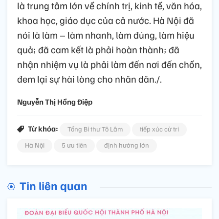
là trung tâm lớn về chính trị, kinh tế, văn hóa,
khoa học, giáo dục của cả nước. Hà Nội đã
nói là làm – làm nhanh, làm đúng, làm hiệu
quả; đã cam kết là phải hoàn thành; đã
nhận nhiệm vụ là phải làm đến nơi đến chốn,
đem lại sự hài lòng cho nhân dân./.
Nguyễn Thị Hồng Điệp
Từ khóa:
Tổng Bí thư Tô Lâm
tiếp xúc cử tri
Hà Nội
5 ưu tiên
định hướng lớn
Tin liên quan