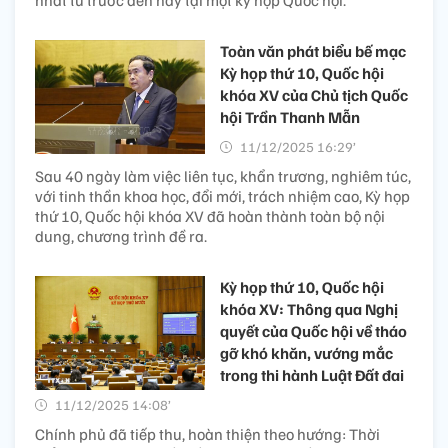
nhất từ trước đến nay tại một kỳ họp Quốc hội.
Toàn văn phát biểu bế mạc
Kỳ họp thứ 10, Quốc hội
khóa XV của Chủ tịch Quốc
hội Trần Thanh Mẫn
11/12/2025 16:29’
Sau 40 ngày làm việc liên tục, khẩn trương, nghiêm túc,
với tinh thần khoa học, đổi mới, trách nhiệm cao, Kỳ họp
thứ 10, Quốc hội khóa XV đã hoàn thành toàn bộ nội
dung, chương trình đề ra.
Kỳ họp thứ 10, Quốc hội
khóa XV: Thông qua Nghị
quyết của Quốc hội về tháo
gỡ khó khăn, vướng mắc
trong thi hành Luật Đất đai
11/12/2025 14:08’
Chính phủ đã tiếp thu, hoàn thiện theo hướng: Thời