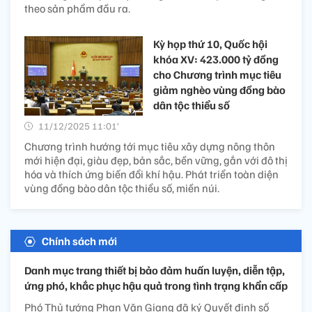
theo sản phẩm đầu ra.
Kỳ họp thứ 10, Quốc hội
khóa XV: 423.000 tỷ đồng
cho Chương trình mục tiêu
giảm nghèo vùng đồng bào
dân tộc thiểu số
11/12/2025 11:01’
Chương trình hướng tới mục tiêu xây dựng nông thôn
mới hiện đại, giàu đẹp, bản sắc, bền vững, gắn với đô thị
hóa và thích ứng biến đổi khí hậu. Phát triển toàn diện
vùng đồng bào dân tộc thiểu số, miền núi.
Chính sách mới
Danh mục trang thiết bị bảo đảm huấn luyện, diễn tập,
ứng phó, khắc phục hậu quả trong tình trạng khẩn cấp
Phó Thủ tướng Phan Văn Giang đã ký Quyết định số