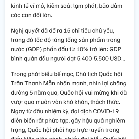
kinh tế vĩ mô, kiểm soát lạm phát, bảo đảm
các cân đối lớn.
Nghị quyết đã đề ra 15 chỉ tiêu chủ yếu,
trong đó tốc độ tăng tổng sản phẩm trong
nước (GDP) phấn đấu từ 10% trở lên; GDP
bình quân đầu người đạt 5.400-5.500 USD…
Trong phát biểu bế mạc, Chủ tịch Quốc hội
Trần Thanh Mẫn nhấn mạnh, nhìn lại chặng
đường 5 năm qua, Quốc hội vui mừng khi đã
vượt qua muôn vàn khó khăn, thách thức.
Ngay từ đầu nhiệm kỳ, đại dịch COVID-19
diễn biến rất phức tạp, gây hậu quả nghiêm
trọng, Quốc hội phải họp trực tuyến trong
điều kiện giãn cách, nhiều đại biểu Quốc hội