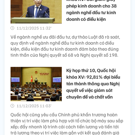
phép kinh doanh cho 38
ngành nghề đầu tư kinh
doanh có điều kiện
11/12/2025 11:32’
Về ngành nghề ưu đãi đầu tư, dự thảo Luật đã rà soát,
quy định về ngành nghề đầu tư kinh doanh có điều
kiện, điều kiện đầu tư kinh doanh đảm bảo theo đúng
tinh thần của Nghị quyết số 68 và Nghị quyết số 198.
Kỳ họp thứ 10, Quốc hội
khóa XV: 92,81% đại biểu
tán thành thông qua Nghị
quyết về việc giám sát
chuyên đề và chất vấn
11/12/2025 11:03’
Quốc hội cũng yêu cầu Chính phủ khẩn trương hoàn
thiện vị trí việc làm phù hợp với tổ chức bộ máy sau sắp
xếp; đẩy nhanh lộ trình cải cách tiền lương và tiến tới
trả lương theo vị trí việc làm gắn với kết quả đánh giá