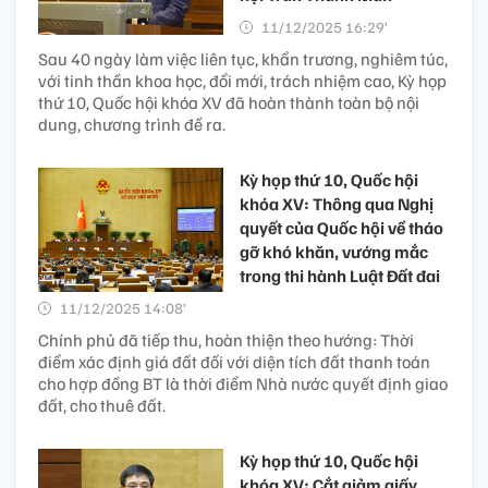
11/12/2025 16:29’
Sau 40 ngày làm việc liên tục, khẩn trương, nghiêm túc,
với tinh thần khoa học, đổi mới, trách nhiệm cao, Kỳ họp
thứ 10, Quốc hội khóa XV đã hoàn thành toàn bộ nội
dung, chương trình đề ra.
Kỳ họp thứ 10, Quốc hội
khóa XV: Thông qua Nghị
quyết của Quốc hội về tháo
gỡ khó khăn, vướng mắc
trong thi hành Luật Đất đai
11/12/2025 14:08’
Chính phủ đã tiếp thu, hoàn thiện theo hướng: Thời
điểm xác định giá đất đối với diện tích đất thanh toán
cho hợp đồng BT là thời điểm Nhà nước quyết định giao
đất, cho thuê đất.
Kỳ họp thứ 10, Quốc hội
khóa XV: Cắt giảm giấy