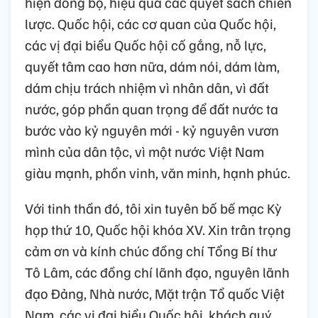
hiện đồng bộ, hiệu quả các quyết sách chiến
lược. Quốc hội, các cơ quan của Quốc hội,
các vị đại biểu Quốc hội cố gắng, nỗ lực,
quyết tâm cao hơn nữa, dám nói, dám làm,
dám chịu trách nhiệm vì nhân dân, vì đất
nước, góp phần quan trọng để đất nước ta
bước vào kỷ nguyên mới - kỷ nguyên vươn
mình của dân tộc, vì một nước Việt Nam
giàu mạnh, phồn vinh, văn minh, hạnh phúc.
Với tinh thần đó, tôi xin tuyên bố bế mạc Kỳ
họp thứ 10, Quốc hội khóa XV. Xin trân trọng
cảm ơn và kính chúc đồng chí Tổng Bí thư
Tô Lâm, các đồng chí lãnh đạo, nguyên lãnh
đạo Đảng, Nhà nước, Mặt trận Tổ quốc Việt
Nam, các vị đại biểu Quốc hội, khách quý,