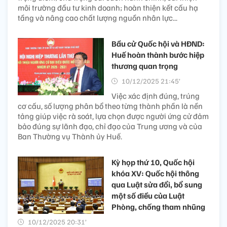
môi trường đầu tư kinh doanh; hoàn thiện kết cấu hạ
tầng và nâng cao chất lượng nguồn nhân lực...
Bầu cử Quốc hội và HĐND:
Huế hoàn thành bước hiệp
thương quan trọng
10/12/2025 21:45’
Việc xác định đúng, trúng
cơ cấu, số lượng phân bổ theo từng thành phần là nền
tảng giúp việc rà soát, lựa chọn được người ứng cử đảm
bảo đúng sự lãnh đạo, chỉ đạo của Trung ương và của
Ban Thường vụ Thành ủy Huế.
Kỳ họp thứ 10, Quốc hội
khóa XV: Quốc hội thông
qua Luật sửa đổi, bổ sung
một số điều của Luật
Phòng, chống tham nhũng
10/12/2025 20:31’