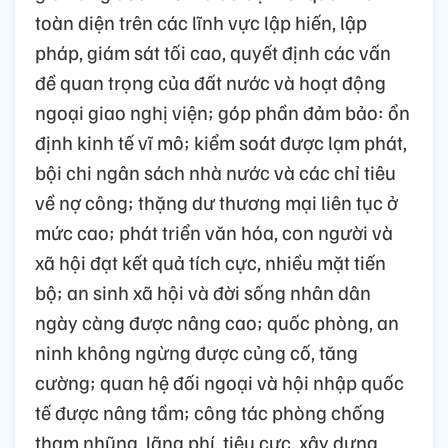
toàn diện trên các lĩnh vực lập hiến, lập
pháp, giám sát tối cao, quyết định các vấn
đề quan trọng của đất nước và hoạt động
ngoại giao nghị viện; góp phần đảm bảo: ổn
định kinh tế vĩ mô; kiểm soát được lạm phát,
bội chi ngân sách nhà nước và các chỉ tiêu
về nợ công; thặng dư thương mại liên tục ở
mức cao; phát triển văn hóa, con người và
xã hội đạt kết quả tích cực, nhiều mặt tiến
bộ; an sinh xã hội và đời sống nhân dân
ngày càng được nâng cao; quốc phòng, an
ninh không ngừng được củng cố, tăng
cường; quan hệ đối ngoại và hội nhập quốc
tế được nâng tầm; công tác phòng chống
tham nhũng, lãng phí, tiêu cực, xây dựng