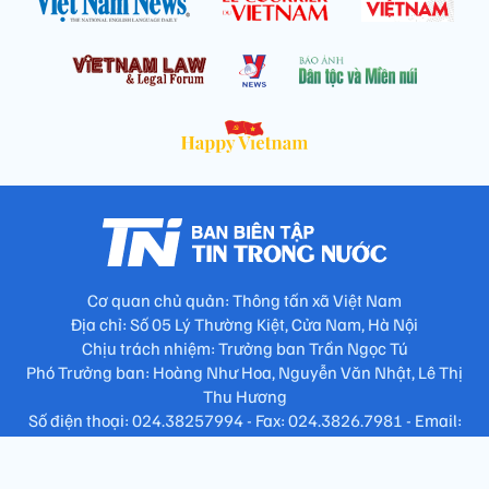
Cơ quan chủ quản: Thông tấn xã Việt Nam
Địa chỉ: Số 05 Lý Thường Kiệt, Cửa Nam, Hà Nội
Chịu trách nhiệm: Trưởng ban Trần Ngọc Tú
Phó Trưởng ban: Hoàng Như Hoa, Nguyễn Văn Nhật, Lê Thị
Thu Hương
Số điện thoại: 024.38257994 - Fax: 024.3826.7981 - Email:
tap.phongbien@gmail.com