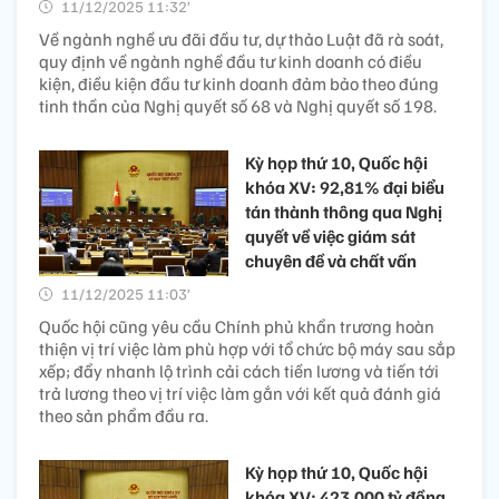
11/12/2025 11:32’
Về ngành nghề ưu đãi đầu tư, dự thảo Luật đã rà soát,
quy định về ngành nghề đầu tư kinh doanh có điều
kiện, điều kiện đầu tư kinh doanh đảm bảo theo đúng
tinh thần của Nghị quyết số 68 và Nghị quyết số 198.
Kỳ họp thứ 10, Quốc hội
khóa XV: 92,81% đại biểu
tán thành thông qua Nghị
quyết về việc giám sát
chuyên đề và chất vấn
11/12/2025 11:03’
Quốc hội cũng yêu cầu Chính phủ khẩn trương hoàn
thiện vị trí việc làm phù hợp với tổ chức bộ máy sau sắp
xếp; đẩy nhanh lộ trình cải cách tiền lương và tiến tới
trả lương theo vị trí việc làm gắn với kết quả đánh giá
theo sản phẩm đầu ra.
Kỳ họp thứ 10, Quốc hội
khóa XV: 423.000 tỷ đồng