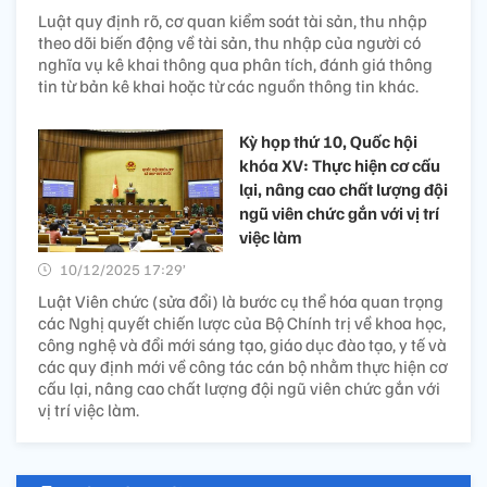
Luật quy định rõ, cơ quan kiểm soát tài sản, thu nhập
theo dõi biến động về tài sản, thu nhập của người có
nghĩa vụ kê khai thông qua phân tích, đánh giá thông
tin từ bản kê khai hoặc từ các nguồn thông tin khác.
Kỳ họp thứ 10, Quốc hội
khóa XV: Thực hiện cơ cấu
lại, nâng cao chất lượng đội
ngũ viên chức gắn với vị trí
việc làm
10/12/2025 17:29’
Luật Viên chức (sửa đổi) là bước cụ thể hóa quan trọng
các Nghị quyết chiến lược của Bộ Chính trị về khoa học,
công nghệ và đổi mới sáng tạo, giáo dục đào tạo, y tế và
các quy định mới về công tác cán bộ nhằm thực hiện cơ
cấu lại, nâng cao chất lượng đội ngũ viên chức gắn với
vị trí việc làm.