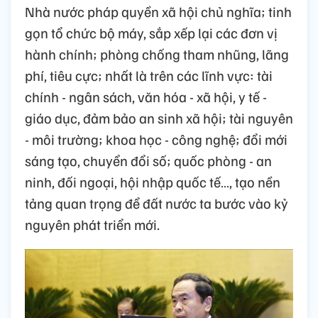
Nhà nước pháp quyền xã hội chủ nghĩa; tinh
gọn tổ chức bộ máy, sắp xếp lại các đơn vị
hành chính; phòng chống tham nhũng, lãng
phí, tiêu cực; nhất là trên các lĩnh vực: tài
chính - ngân sách, văn hóa - xã hội, y tế -
giáo dục, đảm bảo an sinh xã hội; tài nguyên
- môi trường; khoa học - công nghệ; đổi mới
sáng tạo, chuyển đổi số; quốc phòng - an
ninh, đối ngoại, hội nhập quốc tế…, tạo nền
tảng quan trọng để đất nước ta bước vào kỷ
nguyên phát triển mới.