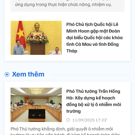
ứng dụng trong thực hiện chức năng, nhiệm vụ.
Phó Chủ tịch Quốc hội Lê
Minh Hoan gặp mặt Đoàn
đại biểu Quốc hội các khóa
tỉnh Cà Mau và tỉnh Đồng
Tháp
Xem thêm
Phó Thủ tướng Trần Hồng
Hà: Xây dựng kế hoạch
đồng bộ xử lý ô nhiễm môi
trường
11/09/2025 17:23’
Phó Thủ tướng khẳng định, giải quyết ô nhiễm môi
trường là ưu tiên cấp bách, đi kèm kế hoạch toàn diện,