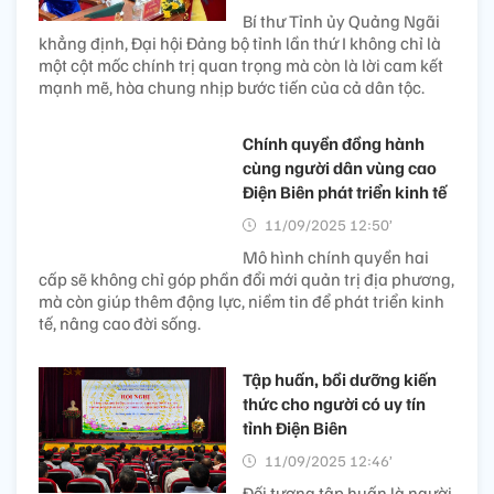
Bí thư Tỉnh ủy Quảng Ngãi
khẳng định, Đại hội Đảng bộ tỉnh lần thứ I không chỉ là
một cột mốc chính trị quan trọng mà còn là lời cam kết
mạnh mẽ, hòa chung nhịp bước tiến của cả dân tộc.
Chính quyền đồng hành
cùng người dân vùng cao
Điện Biên phát triển kinh tế
11/09/2025 12:50’
Mô hình chính quyền hai
cấp sẽ không chỉ góp phần đổi mới quản trị địa phương,
mà còn giúp thêm động lực, niềm tin để phát triển kinh
tế, nâng cao đời sống.
Tập huấn, bồi dưỡng kiến
thức cho người có uy tín
tỉnh Điện Biên
11/09/2025 12:46’
Đối tượng tập huấn là người