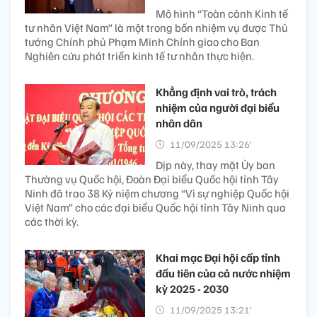
Mô hình “Toàn cảnh Kinh tế
tư nhân Việt Nam” là một trong bốn nhiệm vụ được Thủ
tướng Chính phủ Phạm Minh Chính giao cho Ban
Nghiên cứu phát triển kinh tế tư nhân thực hiện.
Khẳng định vai trò, trách
nhiệm của người đại biểu
nhân dân
11/09/2025 13:26’
Dịp này, thay mặt Ủy ban
Thường vụ Quốc hội, Đoàn Đại biểu Quốc hội tỉnh Tây
Ninh đã trao 38 Kỷ niệm chương “Vì sự nghiệp Quốc hội
Việt Nam” cho các đại biểu Quốc hội tỉnh Tây Ninh qua
các thời kỳ.
Khai mạc Đại hội cấp tỉnh
đầu tiên của cả nước nhiệm
kỳ 2025 - 2030
11/09/2025 13:21’