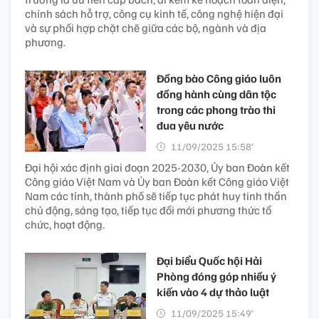
chính sách hỗ trợ, công cụ kinh tế, công nghệ hiện đại
và sự phối hợp chặt chẽ giữa các bộ, ngành và địa
phương.
Đồng bào Công giáo luôn
đồng hành cùng dân tộc
trong các phong trào thi
đua yêu nước
11/09/2025 15:58’
Đại hội xác định giai đoạn 2025-2030, Ủy ban Đoàn kết
Công giáo Việt Nam và Ủy ban Đoàn kết Công giáo Việt
Nam các tỉnh, thành phố sẽ tiếp tục phát huy tinh thần
chủ động, sáng tạo, tiếp tục đổi mới phương thức tổ
chức, hoạt động.
Đại biểu Quốc hội Hải
Phòng đóng góp nhiều ý
kiến vào 4 dự thảo luật
11/09/2025 15:49’