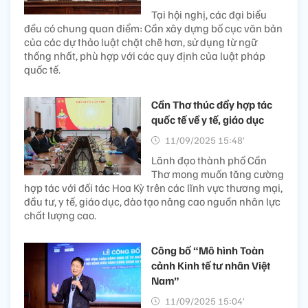
Tại hội nghị, các đại biểu
đều có chung quan điểm: Cần xây dựng bố cục văn bản
của các dự thảo luật chặt chẽ hơn, sử dụng từ ngữ
thống nhất, phù hợp với các quy định của luật pháp
quốc tế.
Cần Thơ thúc đẩy hợp tác
quốc tế về y tế, giáo dục
11/09/2025 15:48’
Lãnh đạo thành phố Cần
Thơ mong muốn tăng cường
hợp tác với đối tác Hoa Kỳ trên các lĩnh vực thương mại,
đầu tư, y tế, giáo dục, đào tạo nâng cao nguồn nhân lực
chất lượng cao.
Công bố “Mô hình Toàn
cảnh Kinh tế tư nhân Việt
Nam”
11/09/2025 15:04’