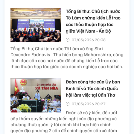
Tổng Bí thư, Chủ tịch nước
Tô Lâm chứng kiến Lễ trao
các thỏa thuận hợp tác
giữa Việt Nam - Ấn Độ
07/05/2026 20:38’
Tổng Bí thư, Chủ tịch nước Tô Lâm và ông Shri
Devendra Fadnavis - Thủ hiến bang Maharashtra, cùng
lãnh đạo cấp cao hai nước đã chứng kiến Lễ trao các
thỏa thuận hợp tác giữa các doanh nghiệp của hai bên.
Đoàn công tác của Ủy ban
Kinh tế và Tài chính Quốc
hội làm việc tại Cần Thơ
07/05/2026 20:27’
Đoàn sẽ có ý kiến, đề xuất
cấp thẩm quyền những kiến nghị của địa phương về
phương thức quản lý tài chính khi thực hiện chính
quyền địa phương 2 cấp để chính quyền cấp xã đảm