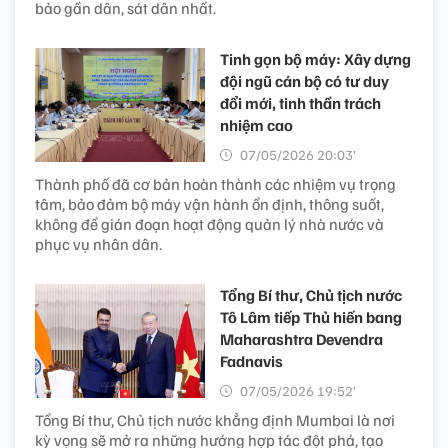
bảo gần dân, sát dân nhất.
Tinh gọn bộ máy: Xây dựng
đội ngũ cán bộ có tư duy
đổi mới, tinh thần trách
nhiệm cao
07/05/2026 20:03’
Thành phố đã cơ bản hoàn thành các nhiệm vụ trọng
tâm, bảo đảm bộ máy vận hành ổn định, thông suốt,
không để gián đoạn hoạt động quản lý nhà nước và
phục vụ nhân dân.
Tổng Bí thư, Chủ tịch nước
Tô Lâm tiếp Thủ hiến bang
Maharashtra Devendra
Fadnavis
07/05/2026 19:52’
Tổng Bí thư, Chủ tịch nước khẳng định Mumbai là nơi
kỳ vọng sẽ mở ra những hướng hợp tác đột phá, tạo