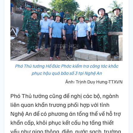
Phó Thủ tướng Hồ Đức Phớc kiểm tra công tác khắc
phục hậu quả bão số 3 tại Nghệ An
Ảnh: Trịnh Duy Hưng-TTXVN
Phó Thủ tướng cũng đề nghị các bộ, ngành
liên quan khẩn trương phối hợp với tỉnh
Nghệ An để có phương án tổng thể về hỗ trợ
khẩn cấp, khôi phục kết cấu hạ tầng thiết
yếu như giao thông, điện, nước sạch, trường