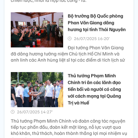
chiến lược, nhất là hợp tác công - tư.
Bộ trưởng Bộ Quốc phòng
Phan Văn Giang dâng
hương tại tỉnh Thái Nguyên
26/07/2025 16:20’
Đại tướng Phan Văn Giang
đã dâng hương tưởng niệm Chủ tịch Hồ Chí Minh và
anh linh các Anh hùng liệt sĩ tại các điểm di tích lịch sử
Thủ tướng Phạm Minh
Chính tri ân các lãnh đạo
tiền bối và người có công
với cách mạng tại Quảng
Trị và Huế
26/07/2025 14:27’
Thủ tướng Phạm Minh Chính và đoàn công tác nguyện
tiếp tục phấn đấu, đoàn kết một lòng, nỗ lực vượt qua
khó khăn, thử thách, hoàn thành thắng lợi mọi nhiệm vụ