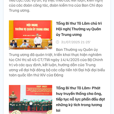
tiêu cực; các vụ án, vụ việc theo các kết luận, kiến nghị
của các đoàn công tác, đoàn kiểm tra của Ban Chỉ đạo
Trung ương.
Tổng Bí thư Tô Lâm chủ trì
Hội nghị Thường vụ Quân
ủy Trung ương
31/07/2025 21:25’
Ban Thường vụ Quân ủy
Trung ương đã quán triệt, triển khai thực hiện nghiêm
túc Chỉ thị số 45-CT/TW ngày 14/4/2025 của Bộ Chính
trị và các quy định, kết luận, hướng dẫn của Trung
ương về đại hội đảng bộ các cấp tiến tới Đại hội đại biểu
toàn quốc lần thứ XIV của Đảng
Tổng Bí thư Tô Lâm: Phát
huy truyền thống cha ông,
tiếp tục nỗ lực phấn đấu đạt
những kỳ tích trong tương
lai