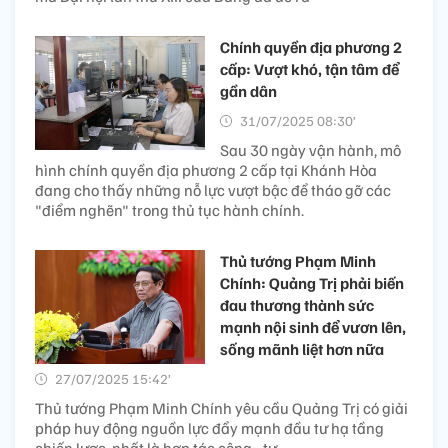
Chính quyền địa phương 2
cấp: Vượt khó, tận tâm để
gần dân
31/07/2025 08:30’
Sau 30 ngày vận hành, mô
hình chính quyền địa phương 2 cấp tại Khánh Hòa
đang cho thấy những nỗ lực vượt bậc để tháo gỡ các
"điểm nghẽn" trong thủ tục hành chính.
Thủ tướng Phạm Minh
Chính: Quảng Trị phải biến
đau thương thành sức
mạnh nội sinh để vươn lên,
sống mãnh liệt hơn nữa
27/07/2025 15:42’
Thủ tướng Phạm Minh Chính yêu cầu Quảng Trị có giải
pháp huy động nguồn lực đẩy mạnh đầu tư hạ tầng