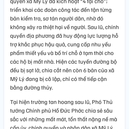
quyền xã Mỹ Lý đã kích hoạt “4 tại chỗ”;
triển khai các đoàn công tác đến tận từng
bản kiểm tra, sơ tán người dân, nhờ đó
không xảy ra thiệt hại về người. Sau lũ, chính
quyền địa phương đã huy động lực lượng hỗ
trợ khắc phục hậu quả, cung cấp nhu yếu
phẩm thiết yếu và bố trí chỗ ở tạm thời cho
các hộ bị mất nhà. Hiện các tuyến đường bộ
đều bị sạt lở, chia cắt nên còn 6 bản của xã
Mỹ Lý đang bị cô lập, chỉ có thể tiếp cận
bằng đường thủy.
Tại hiện trường tan hoang sau lũ, Phó Thủ
tướng Chính phủ Hồ Đức Phớc chia sẻ sâu
sắc với những mất mát, tổn thất nặng nề mà
cấp ủy, chính quyền và nhân dân xã Mỹ Lý