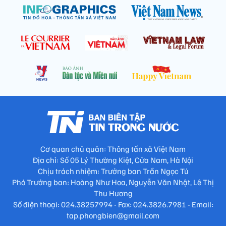
Cơ quan chủ quản: Thông tấn xã Việt Nam
Địa chỉ: Số 05 Lý Thường Kiệt, Cửa Nam, Hà Nội
Chịu trách nhiệm: Trưởng ban Trần Ngọc Tú
Phó Trưởng ban: Hoàng Như Hoa, Nguyễn Văn Nhật, Lê Thị
Thu Hương
Số điện thoại: 024.38257994 - Fax: 024.3826.7981 - Email:
tap.phongbien@gmail.com