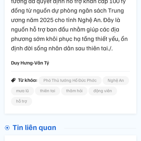
tướng đã quyết định hỗ trợ khẩn cấp 100 tỷ
đồng từ nguồn dự phòng ngân sách Trung
ương năm 2025 cho tỉnh Nghệ An. Đây là
nguồn hỗ trợ ban đầu nhằm giúp các địa
phương sớm khôi phục hạ tầng thiết yếu, ổn
định đời sống nhân dân sau thiên tai./.
Duy Hưng-Văn Tý
Từ khóa:
Phó Thủ tướng Hồ Đức Phớc
Nghệ An
mưa lũ
thiên tai
thăm hỏi
động viên
hỗ trợ
Tin liên quan