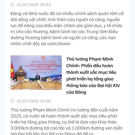
31/07/2025 20:33’
Đảng và Nhà nước đã có nhiều chính sách quan tâm về
đời sống vật chất, tinh thần của người có công, nguồn
lực để nâng cao điều kiện chăm sóc giáo dục, y tế chữa
trị cho các thương, bệnh binh tại các Trung tâm Điều
dưỡng thương bệnh binh và người có công, các nạn
nhân chất độc da cam/dioxin
Thủ tướng Phạm Minh
Chính: Phấn đấu hoàn
thành xuất sắc mục tiêu
phát triển hạ tầng giao
thông báo cáo Đại hội XIV
của Đảng
31/07/2025 15:05’
Thủ tướng Phạm Minh Chính tin tưởng đến cuối năm
2025, cả nước sẽ hoàn thành xuất sắc mục tiêu phát
triển hạ tầng giao thông, cụ thể là đưa vào khai thác
3.000km đường bộ cao tốc và 1.000km đường ven biển
mà Đại hội lần thứ XIII của Đảng đã đề ra