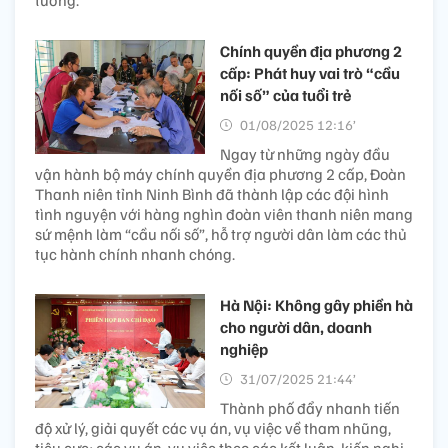
tưởng.
Chính quyền địa phương 2
cấp: Phát huy vai trò “cầu
nối số” của tuổi trẻ
01/08/2025 12:16’
Ngay từ những ngày đầu
vận hành bộ máy chính quyền địa phương 2 cấp, Đoàn
Thanh niên tỉnh Ninh Bình đã thành lập các đội hình
tình nguyện với hàng nghìn đoàn viên thanh niên mang
sứ mệnh làm “cầu nối số”, hỗ trợ người dân làm các thủ
tục hành chính nhanh chóng.
Hà Nội: Không gây phiền hà
cho người dân, doanh
nghiệp
31/07/2025 21:44’
Thành phố đẩy nhanh tiến
độ xử lý, giải quyết các vụ án, vụ việc về tham nhũng,