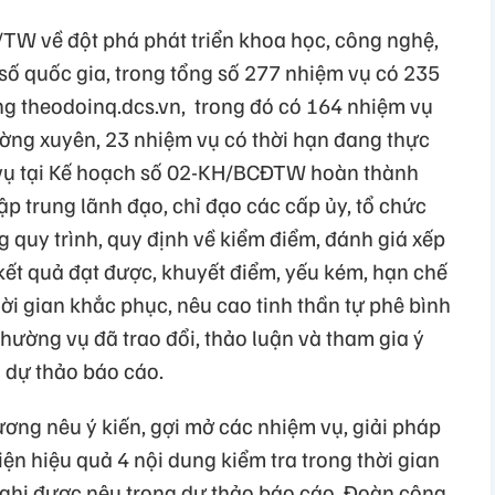
TW về đột phá phát triển khoa học, công nghệ,
số quốc gia, trong tổng số 277 nhiệm vụ có 235
ng theodoinq.dcs.vn, trong đó có 164 nhiệm vụ
ờng xuyên, 23 nhiệm vụ có thời hạn đang thực
m vụ tại Kế hoạch số 02-KH/BCĐTW hoàn thành
p trung lãnh đạo, chỉ đạo các cấp ủy, tổ chức
g quy trình, quy định về kiểm điểm, đánh giá xếp
 kết quả đạt được, khuyết điểm, yếu kém, hạn chế
ời gian khắc phục, nêu cao tinh thần tự phê bình
Thường vụ đã trao đổi, thảo luận và tham gia ý
 dự thảo báo cáo.
ơng nêu ý kiến, gợi mở các nhiệm vụ, giải pháp
iện hiệu quả 4 nội dung kiểm tra trong thời gian
 nghị được nêu trong dự thảo báo cáo. Đoàn công