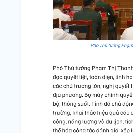
Phó Thủ tướng Phạm T
Phó Thủ tướng Phạm Thị Thanh T
đạo quyết liệt, toàn diện, linh 
các chủ trương lớn, nghị quyết 
địa phương. Bộ máy chính quyề
bộ, thông suốt. Tỉnh đã chủ độn
trưởng, khai thác hiệu quả các 
công, năng lượng và du lịch, tíc
thể hóa công tác đánh giá, xếp l