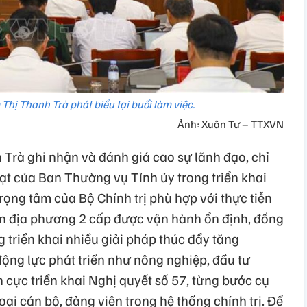
hị Thanh Trà phát biểu tại buổi làm việc.
Ảnh: Xuân Tư – TTXVN
rà ghi nhận và đánh giá cao sự lãnh đạo, chỉ
hoạt của Ban Thường vụ Tỉnh ủy trong triển khai
trọng tâm của Bộ Chính trị phù hợp với thực tiễn
n địa phương 2 cấp được vận hành ổn định, đồng
g triển khai nhiều giải pháp thúc đẩy tăng
động lực phát triển như nông nghiệp, đầu tư
h cực triển khai Nghị quyết số 57, từng bước cụ
oại cán bộ, đảng viên trong hệ thống chính trị. Để