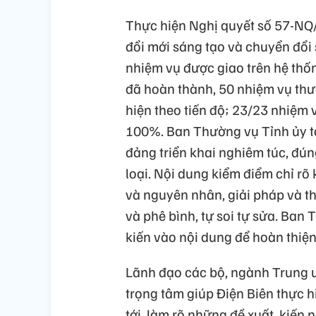
Thực hiện Nghị quyết số 57-NQ/
đổi mới sáng tạo và chuyển đổi 
nhiệm vụ được giao trên hệ thố
đã hoàn thành, 50 nhiệm vụ thư
hiện theo tiến độ; 23/23 nhiệ
100%. Ban Thường vụ Tỉnh ủy tậ
đảng triển khai nghiêm túc, đún
loại. Nội dung kiểm điểm chỉ rõ
và nguyên nhân, giải pháp và th
và phê bình, tự soi tự sửa. Ban 
kiến vào nội dung để hoàn thiện
Lãnh đạo các bộ, ngành Trung ư
trọng tâm giúp Điện Biên thực h
tới, làm rõ những đề xuất, kiến