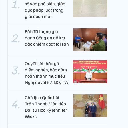
số vào phổ biến, giáo
dục pháp luật trong
giai đoạn mới
Bắt đối tượng giả
danh Công an để lừa
đảo chiếm đoạt tài sản
Quyết liệt tháo gỡ
điểm nghẽn, bảo đảm
hoàn thành mục tiêu
Nghị quyết 57-NQ/TW
Chủ tịch Quốc hội
Trần Thanh Mẫn tiếp
Đại sứ Hoa Kỳ Jennifer
Wicks