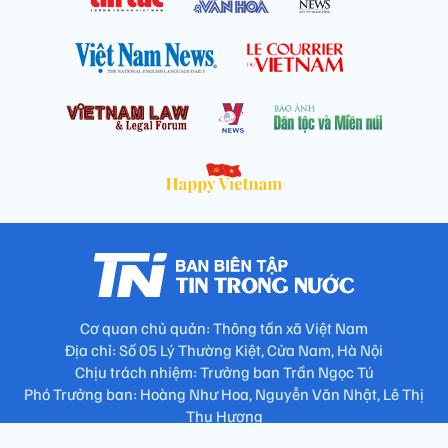
Cơ quan chủ quản: Thông tấn xã Việt Nam
Địa chỉ: Số 05 Lý Thường Kiệt, Cửa Nam, Hà Nội
Chịu trách nhiệm: Trưởng ban Trần Ngọc Tú
Phó Trưởng ban: Hoàng Như Hoa, Nguyễn Văn Nhật, Lê Thị
Thu Hương
Số điện thoại: 024.38257994 - Fax: 024.3826.7981 - Email: