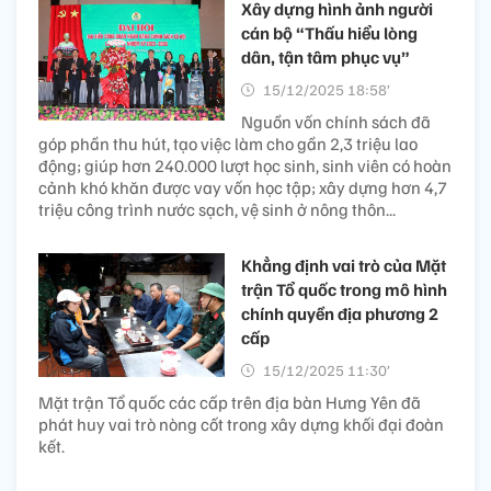
Xây dựng hình ảnh người
cán bộ “Thấu hiểu lòng
dân, tận tâm phục vụ”
15/12/2025 18:58’
Nguồn vốn chính sách đã
góp phần thu hút, tạo việc làm cho gần 2,3 triệu lao
động; giúp hơn 240.000 lượt học sinh, sinh viên có hoàn
cảnh khó khăn được vay vốn học tập; xây dựng hơn 4,7
triệu công trình nước sạch, vệ sinh ở nông thôn...
Khẳng định vai trò của Mặt
trận Tổ quốc trong mô hình
chính quyền địa phương 2
cấp
15/12/2025 11:30’
Mặt trận Tổ quốc các cấp trên địa bàn Hưng Yên đã
phát huy vai trò nòng cốt trong xây dựng khối đại đoàn
kết.