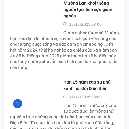
Mường Lạn khơi thông
nguồn lực, tích cực giảm
nghèo
15/12/2025 09:00’
Giảm nghèo được xã Mường
Lạn xác định là nhiệm vụ xuyên suốt, gắn với nâng cao
chất lượng cuộc sống và bảo đảm an sinh xã hội. Đến
hết năm 2024, tỷ lệ hộ nghèo đa chiều của xã giảm còn
46,65%. Riêng năm 2025 giảm thêm hơn 5%, điều này
cho thấy những chuyển biến tích cực dù xuất phát điểm
còn thấp.
Hơn 15 năm cao su phủ
xanh núi đồi Điện Biên
14/12/2025 08:00’
Hơn 15 năm trước, cây cao
su được đưa lên trồng thử
nghiệm trên những vùng đất dốc, bạc màu của tỉnh
Điện Biên. Từ mục tiêu ban đầu là phủ xanh đất trống,
đến nay cây cao su đã khẳng định giá trị kinh tế, tạo