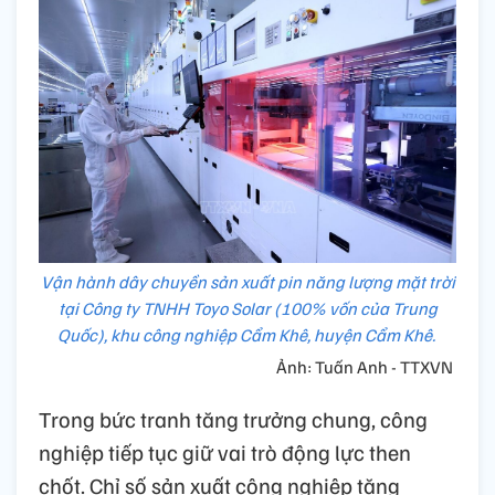
Vận hành dây chuyền sản xuất pin năng lượng mặt trời
tại Công ty TNHH Toyo Solar (100% vốn của Trung
Quốc), khu công nghiệp Cẩm Khê, huyện Cẩm Khê.
Ảnh: Tuấn Anh - TTXVN
Trong bức tranh tăng trưởng chung, công
nghiệp tiếp tục giữ vai trò động lực then
chốt. Chỉ số sản xuất công nghiệp tăng