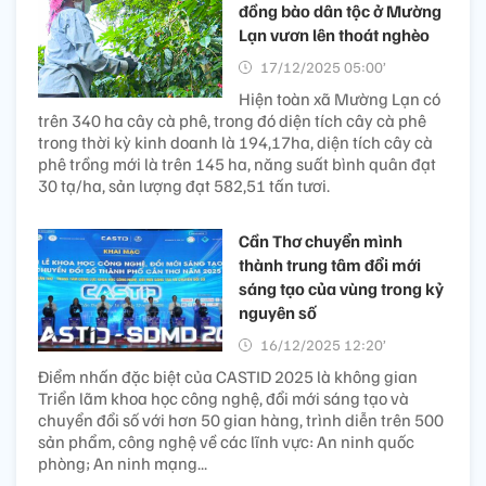
đồng bào dân tộc ở Mường
Lạn vươn lên thoát nghèo
17/12/2025 05:00’
Hiện toàn xã Mường Lạn có
trên 340 ha cây cà phê, trong đó diện tích cây cà phê
trong thời kỳ kinh doanh là 194,17ha, diện tích cây cà
phê trồng mới là trên 145 ha, năng suất bình quân đạt
30 tạ/ha, sản lượng đạt 582,51 tấn tươi.
Cần Thơ chuyển mình
thành trung tâm đổi mới
sáng tạo của vùng trong kỷ
nguyên số
16/12/2025 12:20’
Điểm nhấn đặc biệt của CASTID 2025 là không gian
Triển lãm khoa học công nghệ, đổi mới sáng tạo và
chuyển đổi số với hơn 50 gian hàng, trình diễn trên 500
sản phẩm, công nghệ về các lĩnh vực: An ninh quốc
phòng; An ninh mạng...