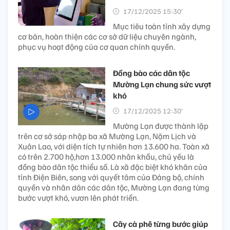
17/12/2025 15:30’
Mục tiêu toàn tỉnh xây dựng
cơ bản, hoàn thiện các cơ sở dữ liệu chuyên ngành,
phục vụ hoạt động của cơ quan chính quyền.
Đồng bào các dân tộc
Mường Lạn chung sức vượt
khó
17/12/2025 12:30’
Mường Lạn được thành lập
trên cơ sở sáp nhập ba xã Mường Lạn, Nặm Lịch và
Xuân Lao, với diện tích tự nhiên hơn 13.600 ha. Toàn xã
có trên 2.700 hộ,hơn 13.000 nhân khẩu, chủ yếu là
đồng bào dân tộc thiểu số. Là xã đặc biệt khó khăn của
tỉnh Điện Biên, song với quyết tâm của Đảng bộ, chính
quyền và nhân dân các dân tộc, Mường Lạn đang từng
bước vượt khó, vươn lên phát triển.
Cây cà phê từng bước giúp