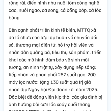
rộng rãi, điển hình như nuôi tôm công nghệ
cao, nuôi ngao, cá song, cá bống bớp, cá lóc
bông.
Bên cạnh phát triển kinh tế biển, MTTQ xã
đã tổ chức các lớp tập huấn về chuyển đổi
số, thương mại điện tử, hỗ trợ hội viên và
nhân dân quảng bá, tiêu thụ sản phẩm; triển
khai các mô hình đảm bảo vệ sinh môi
tường, an ninh trật tự, xây dựng nếp sống;
tiếp nhận và phân phối 257 suất gạo, 200
máy lọc nước; tặng 130 suất quà trị giá
nhân dịp Ngày hội Đại đoàn kết năm 2025.
Đặc biệt để động viên kịp thời các gia đình bị
ảnh hưởng bởi cơn lốc xoáy cuối tháng