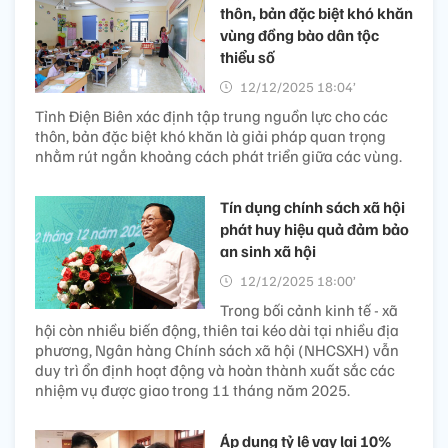
thôn, bản đặc biệt khó khăn
vùng đồng bào dân tộc
thiểu số
12/12/2025 18:04’
Tỉnh Điện Biên xác định tập trung nguồn lực cho các
thôn, bản đặc biệt khó khăn là giải pháp quan trọng
nhằm rút ngắn khoảng cách phát triển giữa các vùng.
Tín dụng chính sách xã hội
phát huy hiệu quả đảm bảo
an sinh xã hội
12/12/2025 18:00’
Trong bối cảnh kinh tế - xã
hội còn nhiều biến động, thiên tai kéo dài tại nhiều địa
phương, Ngân hàng Chính sách xã hội (NHCSXH) vẫn
duy trì ổn định hoạt động và hoàn thành xuất sắc các
nhiệm vụ được giao trong 11 tháng năm 2025.
Áp dụng tỷ lệ vay lại 10%