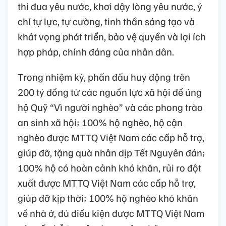
thi đua yêu nước, khơi dậy lòng yêu nước, ý
chí tự lực, tự cường, tinh thần sáng tạo và
khát vọng phát triển, bảo vệ quyền và lợi ích
hợp pháp, chính đáng của nhân dân.
Trong nhiệm kỳ, phấn đấu huy động trên
200 tỷ đồng từ các nguồn lực xã hội để ủng
hộ Quỹ “Vì người nghèo” và các phong trào
an sinh xã hội; 100% hộ nghèo, hộ cận
nghèo được MTTQ Việt Nam các cấp hỗ trợ,
giúp đỡ, tặng quà nhân dịp Tết Nguyên đán;
100% hộ có hoàn cảnh khó khăn, rủi ro đột
xuất được MTTQ Việt Nam các cấp hỗ trợ,
giúp đỡ kịp thời; 100% hộ nghèo khó khăn
về nhà ở, đủ điều kiện được MTTQ Việt Nam