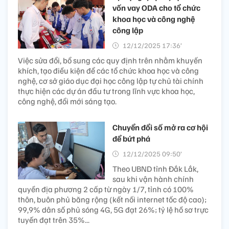
vốn vay ODA cho tổ chức
khoa học và công nghệ
công lập
12/12/2025 17:36’
Việc sửa đổi, bổ sung các quy định trên nhằm khuyến
khích, tạo điều kiện để các tổ chức khoa học và công
nghệ, cơ sở giáo dục đại học công lập tự chủ tài chính
thực hiện các dự án đầu tư trong lĩnh vực khoa học,
công nghệ, đổi mới sáng tạo.
Chuyển đổi số mở ra cơ hội
để bứt phá
12/12/2025 09:50’
Theo UBND tỉnh Đắk Lắk,
sau khi vận hành chính
quyền địa phương 2 cấp từ ngày 1/7, tỉnh có 100%
thôn, buôn phủ băng rộng (kết nối internet tốc độ cao);
99,9% dân số phủ sóng 4G, 5G đạt 26%; tỷ lệ hồ sơ trực
tuyến đạt trên 35%...