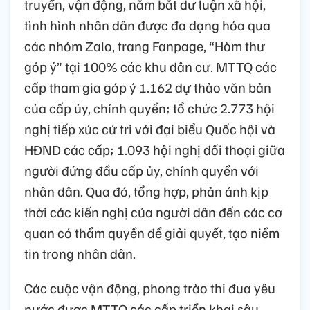
truyền, vận động, nắm bắt dư luận xã hội,
tình hình nhân dân được đa dạng hóa qua
các nhóm Zalo, trang Fanpage, “Hòm thư
góp ý” tại 100% các khu dân cư. MTTQ các
cấp tham gia góp ý 1.162 dự thảo văn bản
của cấp ủy, chính quyền; tổ chức 2.773 hội
nghị tiếp xúc cử tri với đại biểu Quốc hội và
HĐND các cấp; 1.093 hội nghị đối thoại giữa
người đứng đầu cấp ủy, chính quyền với
nhân dân. Qua đó, tổng hợp, phản ánh kịp
thời các kiến nghị của người dân đến các cơ
quan có thẩm quyền để giải quyết, tạo niềm
tin trong nhân dân.
Các cuộc vận động, phong trào thi đua yêu
nước được MTTQ các cấp triển khai sâu