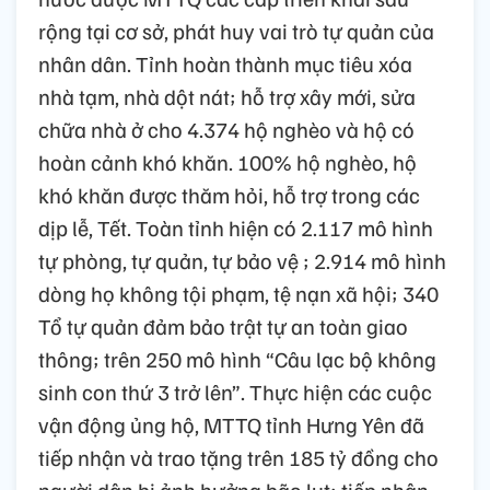
rộng tại cơ sở, phát huy vai trò tự quản của
nhân dân. Tỉnh hoàn thành mục tiêu xóa
nhà tạm, nhà dột nát; hỗ trợ xây mới, sửa
chữa nhà ở cho 4.374 hộ nghèo và hộ có
hoàn cảnh khó khăn. 100% hộ nghèo, hộ
khó khăn được thăm hỏi, hỗ trợ trong các
dịp lễ, Tết. Toàn tỉnh hiện có 2.117 mô hình
tự phòng, tự quản, tự bảo vệ ; 2.914 mô hình
dòng họ không tội phạm, tệ nạn xã hội; 340
Tổ tự quản đảm bảo trật tự an toàn giao
thông; trên 250 mô hình “Câu lạc bộ không
sinh con thứ 3 trở lên”. Thực hiện các cuộc
vận động ủng hộ, MTTQ tỉnh Hưng Yên đã
tiếp nhận và trao tặng trên 185 tỷ đồng cho