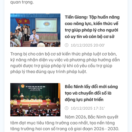
quan trọng.
Tiền Giang: Tập huấn nâng
cao năng lực, kiến thức về
trợ giúp pháp lý cho người
có uy tín và cán bộ cơ sở
10/12/2025 20:00’
Trang bị cho cán bộ cơ sở kiến thức pháp luật cơ bản,
kỹ năng nhận diện vụ việc và phương pháp hướng dẫn
người được trợ giúp pháp lý khi có yêu cầu trợ giúp
pháp lý theo đúng quy trình pháp luật.
Bắc Ninh lấy đổi mới sáng
tạo và chuyển đổi số là
động lực phát triển
10/12/2025 17:31’
Năm 2026, Bắc Ninh quyết
tâm đạt mục tiêu tăng trưởng cao nhất, tạo nền tảng
tăng trưởng hai con số trong cả giai đoạn 2026 - 2030.