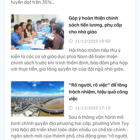
tuyến đạt trên 35%...
Góp ý hoàn thiện chính
sách tiền lương, phụ cấp
cho nhà giáo
11/12/2025 18:50’
Hội thảo nhằm tiếp thu ý
kiến từ các cơ sở giáo dục phía Nam để hoàn thiện
chính sách trước khi trình thẩm định, bảo đảm phù hợp
với thực tiễn, gia tăng quyền lợi của đội ngũ nhà giáo.
“Rõ người, rõ việc” để tăng
trách nhiệm, hiệu quả công
việc
11/12/2025 17:15’
Sau 6 tháng vận hành mô
hình chính quyền địa phương hai cấp, phường Vĩnh Tuy
(Hà Nội) đã triển khai toàn diện nhiều cơ chế tài chính -
ngân sách mới của thành phố, chủ động giao “rõ người,