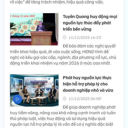
rõ việc” để tăng trách nhiệm, hiệu quả công việc.
Tuyên Quang huy động mọi
nguồn lực thúc đẩy phát
triển bền vững
11/12/2025 16:23’
Để bảo đảm các nghị quyết
triển khai hiệu quả, đi vào cuộc sống, HĐND tỉnh đề
nghị và kêu gọi các cấp, ngành, địa phương nỗ lực, chủ
động triển khai nhiệm vụ năm 2026 ở mức cao nhất.
Phát huy nguồn lực thực
hiện hỗ trợ pháp lý cho
doanh nghiệp nhỏ và vừa
11/12/2025 06:00’
Để giúp doanh nghiệp phát
huy tiềm năng, nâng cao khả năng cạnh tranh và tuân
thủ pháp luật, việc huy động và sử dụng hiệu quả
nguồn lực hỗ trợ pháp lý là vấn đề có ý nghĩa đặc biệt