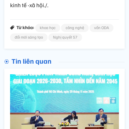
kinh tế -xã hội./.
Từ khóa:
khoa học
công nghệ
vốn ODA
đổi mới sáng tạo
Nghị quyết 57
Tin liên quan