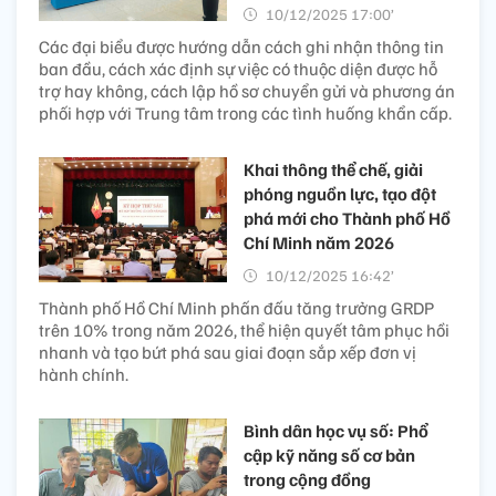
10/12/2025 17:00’
Các đại biểu được hướng dẫn cách ghi nhận thông tin
ban đầu, cách xác định sự việc có thuộc diện được hỗ
trợ hay không, cách lập hồ sơ chuyển gửi và phương án
phối hợp với Trung tâm trong các tình huống khẩn cấp.
Khai thông thể chế, giải
phóng nguồn lực, tạo đột
phá mới cho Thành phố Hồ
Chí Minh năm 2026
10/12/2025 16:42’
Thành phố Hồ Chí Minh phấn đấu tăng trưởng GRDP
trên 10% trong năm 2026, thể hiện quyết tâm phục hồi
nhanh và tạo bứt phá sau giai đoạn sắp xếp đơn vị
hành chính.
Bình dân học vụ số: Phổ
cập kỹ năng số cơ bản
trong cộng đồng