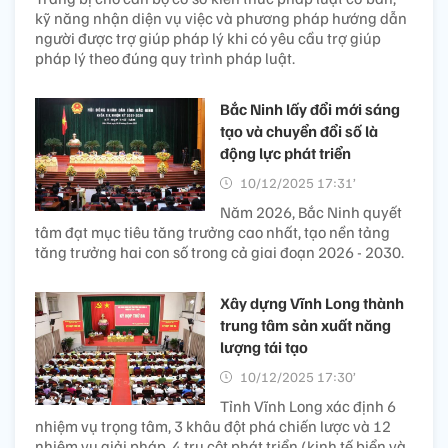
kỹ năng nhận diện vụ việc và phương pháp hướng dẫn
người được trợ giúp pháp lý khi có yêu cầu trợ giúp
pháp lý theo đúng quy trình pháp luật.
Bắc Ninh lấy đổi mới sáng
tạo và chuyển đổi số là
động lực phát triển
10/12/2025 17:31’
Năm 2026, Bắc Ninh quyết
tâm đạt mục tiêu tăng trưởng cao nhất, tạo nền tảng
tăng trưởng hai con số trong cả giai đoạn 2026 - 2030.
Xây dựng Vĩnh Long thành
trung tâm sản xuất năng
lượng tái tạo
10/12/2025 17:30’
Tỉnh Vĩnh Long xác định 6
nhiệm vụ trọng tâm, 3 khâu đột phá chiến lược và 12
nhiệm vụ giải pháp, 4 trụ cột phát triển (kinh tế biển và