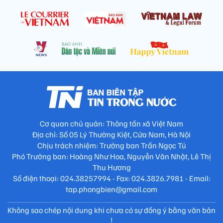
Cơ quan chủ quản: Thông tấn xã Việt Nam
Địa chỉ: Số 05 Lý Thường Kiệt, Cửa Nam, Hà Nội
Chịu trách nhiệm: Trưởng ban Trần Ngọc Tú
Phó Trưởng ban: Hoàng Như Hoa, Nguyễn Văn Nhật, Lê Thị
Thu Hương
Số điện thoại: 024.38257994 - Fax: 024.3826.7981 - Email:
tap.phongbien@gmail.com
Không sao chép nội dung khi chưa có sự đồng ý bằng văn bản
!