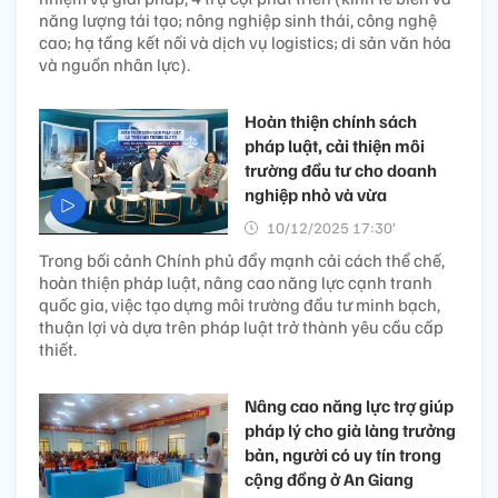
năng lượng tái tạo; nông nghiệp sinh thái, công nghệ
cao; hạ tầng kết nối và dịch vụ logistics; di sản văn hóa
và nguồn nhân lực).
Hoàn thiện chính sách
pháp luật, cải thiện môi
trường đầu tư cho doanh
nghiệp nhỏ và vừa
10/12/2025 17:30’
Trong bối cảnh Chính phủ đẩy mạnh cải cách thể chế,
hoàn thiện pháp luật, nâng cao năng lực cạnh tranh
quốc gia, việc tạo dựng môi trường đầu tư minh bạch,
thuận lợi và dựa trên pháp luật trở thành yêu cầu cấp
thiết.
Nâng cao năng lực trợ giúp
pháp lý cho già làng trưởng
bản, người có uy tín trong
cộng đồng ở An Giang