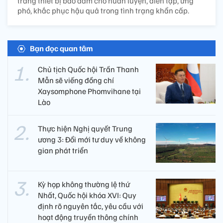
trang thiết bị bảo đảm cho huấn luyện, diễn tập, ứng
phó, khắc phục hậu quả trong tình trạng khẩn cấp.
Bạn đọc quan tâm
Chủ tịch Quốc hội Trần Thanh
Mẫn sẽ viếng đồng chí
Xaysomphone Phomvihane tại
Lào
Thực hiện Nghị quyết Trung
ương 3: Đổi mới tư duy về không
gian phát triển
Kỳ họp không thường lệ thứ
Nhất, Quốc hội khóa XVI: Quy
định rõ nguyên tắc, yêu cầu với
hoạt động truyền thông chính