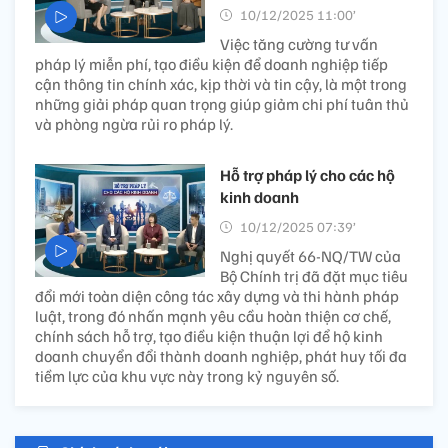
10/12/2025 11:00’
Việc tăng cường tư vấn
pháp lý miễn phí, tạo điều kiện để doanh nghiệp tiếp
cận thông tin chính xác, kịp thời và tin cậy, là một trong
những giải pháp quan trọng giúp giảm chi phí tuân thủ
và phòng ngừa rủi ro pháp lý.
Hỗ trợ pháp lý cho các hộ
kinh doanh
10/12/2025 07:39’
Nghị quyết 66-NQ/TW của
Bộ Chính trị đã đặt mục tiêu
đổi mới toàn diện công tác xây dựng và thi hành pháp
luật, trong đó nhấn mạnh yêu cầu hoàn thiện cơ chế,
chính sách hỗ trợ, tạo điều kiện thuận lợi để hộ kinh
doanh chuyển đổi thành doanh nghiệp, phát huy tối đa
tiềm lực của khu vực này trong kỷ nguyên số.