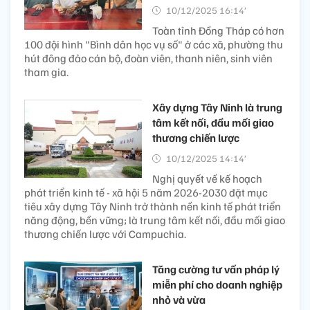
10/12/2025 16:14’
Toàn tỉnh Đồng Tháp có hơn
100 đội hình "Bình dân học vụ số" ở các xã, phường thu
hút đông đảo cán bộ, đoàn viên, thanh niên, sinh viên
tham gia.
Xây dựng Tây Ninh là trung
tâm kết nối, đầu mối giao
thương chiến lược
10/12/2025 14:14’
Nghị quyết về kế hoạch
phát triển kinh tế - xã hội 5 năm 2026-2030 đặt mục
tiêu xây dựng Tây Ninh trở thành nền kinh tế phát triển
năng động, bền vững; là trung tâm kết nối, đầu mối giao
thương chiến lược với Campuchia.
Tăng cường tư vấn pháp lý
miễn phí cho doanh nghiệp
nhỏ và vừa