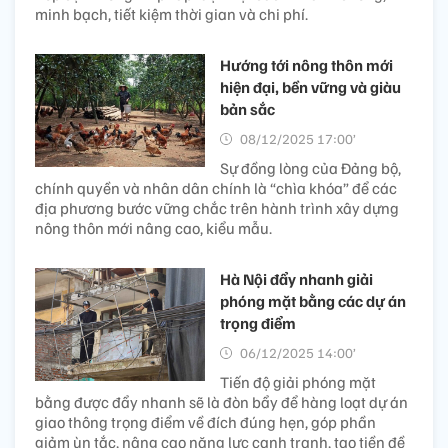
minh bạch, tiết kiệm thời gian và chi phí.
Hướng tới nông thôn mới
hiện đại, bền vững và giàu
bản sắc
08/12/2025 17:00’
Sự đồng lòng của Đảng bộ,
chính quyền và nhân dân chính là “chìa khóa” để các
địa phương bước vững chắc trên hành trình xây dựng
nông thôn mới nâng cao, kiểu mẫu.
Hà Nội đẩy nhanh giải
phóng mặt bằng các dự án
trọng điểm
06/12/2025 14:00’
Tiến độ giải phóng mặt
bằng được đẩy nhanh sẽ là đòn bẩy để hàng loạt dự án
giao thông trọng điểm về đích đúng hẹn, góp phần
giảm ùn tắc, nâng cao năng lực cạnh tranh, tạo tiền đề