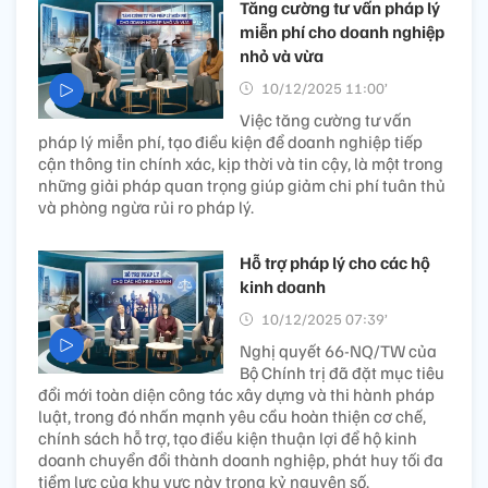
Tăng cường tư vấn pháp lý
miễn phí cho doanh nghiệp
nhỏ và vừa
10/12/2025 11:00’
Việc tăng cường tư vấn
pháp lý miễn phí, tạo điều kiện để doanh nghiệp tiếp
cận thông tin chính xác, kịp thời và tin cậy, là một trong
những giải pháp quan trọng giúp giảm chi phí tuân thủ
và phòng ngừa rủi ro pháp lý.
Hỗ trợ pháp lý cho các hộ
kinh doanh
10/12/2025 07:39’
Nghị quyết 66-NQ/TW của
Bộ Chính trị đã đặt mục tiêu
đổi mới toàn diện công tác xây dựng và thi hành pháp
luật, trong đó nhấn mạnh yêu cầu hoàn thiện cơ chế,
chính sách hỗ trợ, tạo điều kiện thuận lợi để hộ kinh
doanh chuyển đổi thành doanh nghiệp, phát huy tối đa
tiềm lực của khu vực này trong kỷ nguyên số.