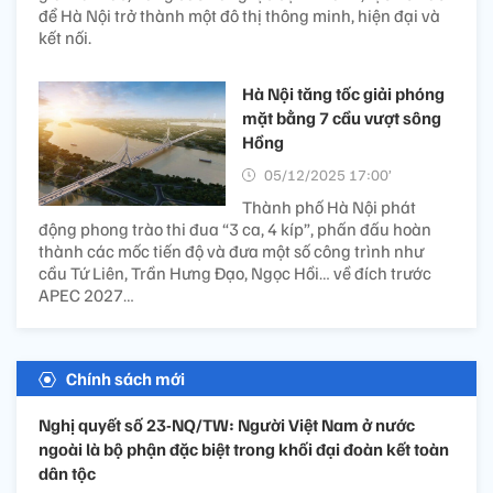
để Hà Nội trở thành một đô thị thông minh, hiện đại và
kết nối.
Hà Nội tăng tốc giải phóng
mặt bằng 7 cầu vượt sông
Hồng
05/12/2025 17:00’
Thành phố Hà Nội phát
động phong trào thi đua “3 ca, 4 kíp”, phấn đấu hoàn
thành các mốc tiến độ và đưa một số công trình như
cầu Tứ Liên, Trần Hưng Đạo, Ngọc Hồi… về đích trước
APEC 2027…
Chính sách mới
Nghị quyết số 23-NQ/TW: Người Việt Nam ở nước
ngoài là bộ phận đặc biệt trong khối đại đoàn kết toàn
dân tộc