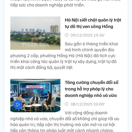
tiếp sức cho doanh nghiệp phát triển.
Hà Nội siết chặt quản lý trật
tự đô thị ven sông Hồng
09/12/2025 10:36’
Sau gần 6 tháng triển khai
mô hình chính quyền địa
phương 2 cấp, phường Hồng Hà (Hà Nội) đã tích cực
triển khai công tác quản lý trật tự xây dựng, trật tự đô
thị một cách đồng bộ, quyết liệt.
Tăng cường chuyển đổi số
trong hỗ trợ pháp lý cho
doanh nghiệp nhỏ và vừa
08/12/2025 20:00’
Với cộng đồng doanh
nghiệp nhỏ và vừa, chuyển đổi số không chỉ giúp tối ưu
hóa quản trị, tiếp cận thị trường mà còn mở ra cơ hội
tiếp cận thông tin pháp luật một cách nhanh chóng,