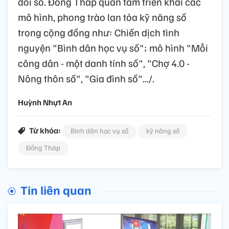
đổi số. Đồng Tháp quan tâm triển khai các
mô hình, phong trào lan tỏa kỹ năng số
trong cộng đồng như: Chiến dịch tình
nguyện "Bình dân học vụ số"; mô hình "Mỗi
công dân - một danh tính số", "Chợ 4.0 -
Nông thôn số", "Gia đình số".../.
Huỳnh Nhựt An
Từ khóa:
Bình dân học vụ số
kỹ năng số
Đồng Tháp
Tin liên quan