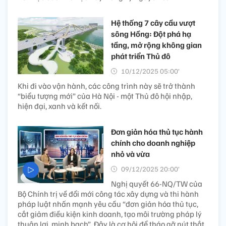
Hệ thống 7 cây cầu vượt
sông Hồng: Đột phá hạ
tầng, mở rộng không gian
phát triển Thủ đô
10/12/2025 05:00’
Khi đi vào vận hành, các công trình này sẽ trở thành
“biểu tượng mới” của Hà Nội - một Thủ đô hội nhập,
hiện đại, xanh và kết nối.
Đơn giản hóa thủ tục hành
chính cho doanh nghiệp
nhỏ và vừa
09/12/2025 20:00’
Nghị quyết 66-NQ/TW của
Bộ Chính trị về đổi mới công tác xây dựng và thi hành
pháp luật nhấn mạnh yêu cầu “đơn giản hóa thủ tục,
cắt giảm điều kiện kinh doanh, tạo môi trường pháp lý
thuận lợi, minh bạch”. Đây là cơ hội để tháo gỡ nút thắt,