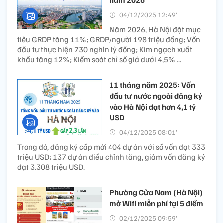
năm 2026
04/12/2025 12:49’
Năm 2026, Hà Nội đặt mục
tiêu GRDP tăng 11%; GRDP/người 198 triệu đồng; Vốn
đầu tư thực hiện 730 nghìn tỷ đồng; Kim ngạch xuất
khẩu tăng 12%; Kiểm soát chỉ số giá dưới 4,5% ...
11 tháng năm 2025: Vốn
đầu tư nước ngoài đăng ký
vào Hà Nội đạt hơn 4,1 tỷ
USD
04/12/2025 08:01’
Trong đó, đăng ký cấp mới 404 dự án với số vốn đạt 333
triệu USD; 137 dự án điều chỉnh tăng, giảm vốn đăng ký
đạt 3.308 triệu USD.
Phường Cửa Nam (Hà Nội)
mở Wifi miễn phí tại 5 điểm
02/12/2025 09:59’