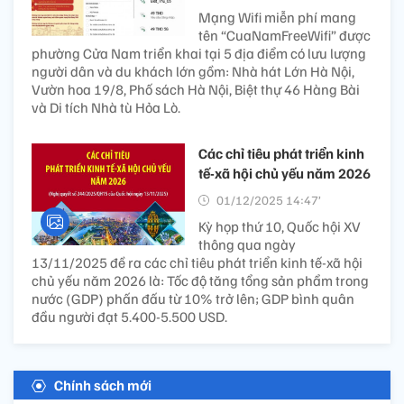
Mạng Wifi miễn phí mang
tên “CuaNamFreeWifi” được
phường Cửa Nam triển khai tại 5 địa điểm có lưu lượng
người dân và du khách lớn gồm: Nhà hát Lớn Hà Nội,
Vườn hoa 19/8, Phố sách Hà Nội, Biệt thự 46 Hàng Bài
và Di tích Nhà tù Hỏa Lò.
Các chỉ tiêu phát triển kinh
tế-xã hội chủ yếu năm 2026
01/12/2025 14:47’
Kỳ họp thứ 10, Quốc hội XV
thông qua ngày
13/11/2025 đề ra các chỉ tiêu phát triển kinh tế-xã hội
chủ yếu năm 2026 là: Tốc độ tăng tổng sản phẩm trong
nước (GDP) phấn đấu từ 10% trở lên; GDP bình quân
đầu người đạt 5.400-5.500 USD.
Chính sách mới