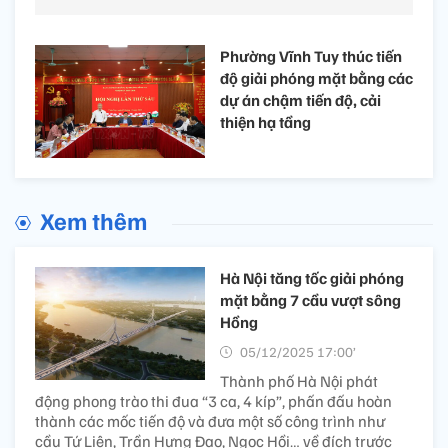
Phường Vĩnh Tuy thúc tiến
độ giải phóng mặt bằng các
dự án chậm tiến độ, cải
thiện hạ tầng
Xem thêm
Hà Nội tăng tốc giải phóng
mặt bằng 7 cầu vượt sông
Hồng
05/12/2025 17:00’
Thành phố Hà Nội phát
động phong trào thi đua “3 ca, 4 kíp”, phấn đấu hoàn
thành các mốc tiến độ và đưa một số công trình như
cầu Tứ Liên, Trần Hưng Đạo, Ngọc Hồi… về đích trước