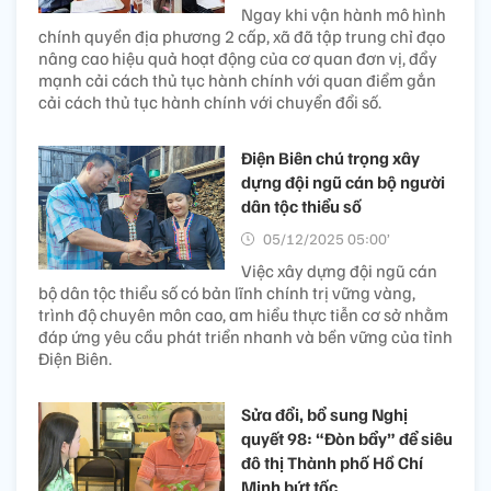
Ngay khi vận hành mô hình
chính quyền địa phương 2 cấp, xã đã tập trung chỉ đạo
nâng cao hiệu quả hoạt động của cơ quan đơn vị, đẩy
mạnh cải cách thủ tục hành chính với quan điểm gắn
cải cách thủ tục hành chính với chuyển đổi số.
Điện Biên chú trọng xây
dựng đội ngũ cán bộ người
dân tộc thiểu số
05/12/2025 05:00’
Việc xây dựng đội ngũ cán
bộ dân tộc thiểu số có bản lĩnh chính trị vững vàng,
trình độ chuyên môn cao, am hiểu thực tiễn cơ sở nhằm
đáp ứng yêu cầu phát triển nhanh và bền vững của tỉnh
Điện Biên.
Sửa đổi, bổ sung Nghị
quyết 98: “Đòn bẩy” để siêu
đô thị Thành phố Hồ Chí
Minh bứt tốc