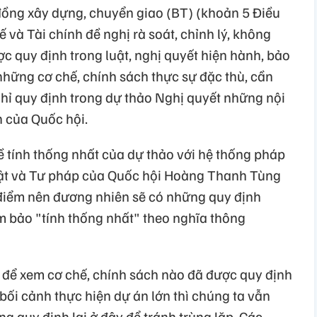
 đồng xây dựng, chuyển giao (BT) (khoản 5 Điều
ế và Tài chính đề nghị rà soát, chỉnh lý, không
ợc quy định trong luật, nghị quyết hiện hành, bảo
những cơ chế, chính sách thực sự đặc thù, cần
 chỉ quy định trong dự thảo Nghị quyết những nội
 của Quốc hội.
ề tính thống nhất của dự thảo với hệ thống pháp
uật và Tư pháp của Quốc hội Hoàng Thanh Tùng
í điểm nên đương nhiên sẽ có những quy định
m bảo "tính thống nhất" theo nghĩa thông
át để xem cơ chế, chính sách nào đã được quy định
ối cảnh thực hiện dự án lớn thì chúng ta vẫn
g quy định lại ở đây để tránh trùng lặp. Các