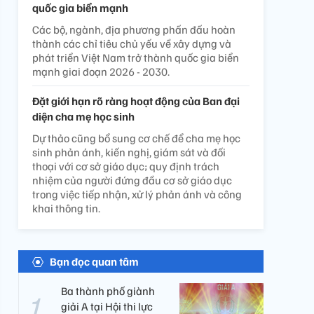
quốc gia biển mạnh
Các bộ, ngành, địa phương phấn đấu hoàn
thành các chỉ tiêu chủ yếu về xây dựng và
phát triển Việt Nam trở thành quốc gia biển
mạnh giai đoạn 2026 - 2030.
Đặt giới hạn rõ ràng hoạt động của Ban đại
diện cha mẹ học sinh
Dự thảo cũng bổ sung cơ chế để cha mẹ học
sinh phản ánh, kiến nghị, giám sát và đối
thoại với cơ sở giáo dục; quy định trách
nhiệm của người đứng đầu cơ sở giáo dục
trong việc tiếp nhận, xử lý phản ánh và công
khai thông tin.
Bạn đọc quan tâm
Ba thành phố giành
giải A tại Hội thi lực