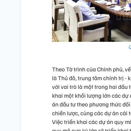
Q
Theo Tờ trình của Chính phủ, về
là Thủ đô, trung tâm chính trị - k
với vai trò là một trong hai đầu
khai một khối lượng lớn các dự
án đầu tư theo phương thức đối 
chiến lược, cùng các dự án cải tạ
Việc triển khai các dự án quy mô
quy mô cực kỳ lớn sẽ triển khai 