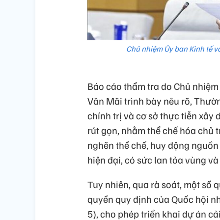
Chủ nhiệm Ủy ban Kinh tế v
Báo cáo thẩm tra do Chủ nhiệm 
Văn Mãi trình bày nêu rõ, Thườn
chính trị và cơ sở thực tiễn xây
rút gọn, nhằm thể chế hóa chủ 
nghẽn thể chế, huy động nguồn 
hiện đại, có sức lan tỏa vùng và
Tuy nhiên, qua rà soát, một số 
quyền quy định của Quốc hội nh
5), cho phép triển khai dự án cải