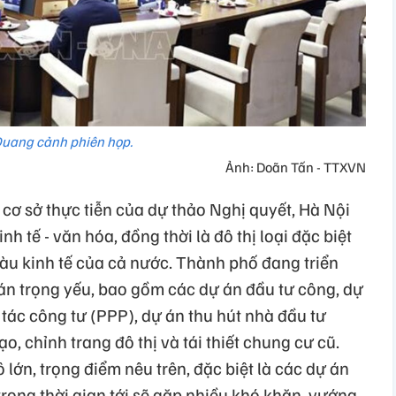
uang cảnh phiên họp.
Ảnh: Doãn Tấn - TTXVN
 cơ sở thực tiễn của dự thảo Nghị quyết, Hà Nội
inh tế - văn hóa, đồng thời là đô thị loại đặc biệt
 tàu kinh tế của cả nước. Thành phố đang triển
 án trọng yếu, bao gồm các dự án đầu tư công, dự
tác công tư (PPP), dự án thu hút nhà đầu tư
o, chỉnh trang đô thị và tái thiết chung cư cũ.
 lớn, trọng điểm nêu trên, đặc biệt là các dự án
trong thời gian tới sẽ gặp nhiều khó khăn, vướng