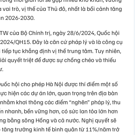
 vai trò, vị thế của Thủ đô, nhất là bối cảnh tăng
oạn 2026-2030.
TW của Bộ Chính trị, ngày 28/6/2024, Quốc hội
2024/QH15. Đây là căn cứ pháp lý và là công cụ
tiếp tục khẳng định vị thế trung tâm. Tuy nhiên,
iải quyết triệt để được sự chồng chéo và thiếu
ư.
uốc hội cho phép Hà Nội được thí điểm một số
hực hiện các dự án lớn, quan trọng trên địa bàn
 nhằm khơi thông các điểm “nghẽn” pháp lý, thu
iển nhanh, bền vững hơn, có sức lan tỏa lớn hơn
Đồng bằng sông Hồng và cả nước. Nghị quyết sẽ
ộ tăng trưởng kinh tế bình quân từ 11%/năm trở