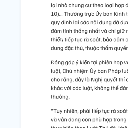
lại nhà chung cư theo loại hợp
10)... Thường trực Ủy ban Kinh t
quy định lại các nội dung đã đư
đảm tính thống nhất và chỉ giữ 
thiết; tiếp tục rà soát, bảo đảm
dung đặc thù, thuộc thẩm quyền
Đóng góp ý kiến tại phiên họp v
luật, Chủ nhiệm Ủy ban Pháp l
cho rằng, đây là Nghị quyết th
khác với các luật, không thể đả
thường.
"Tuy nhiên, phải tiếp tục rà so
và vẫn đang còn phù hợp trong b
thực hiện theo Luật Thủ đô, khôn