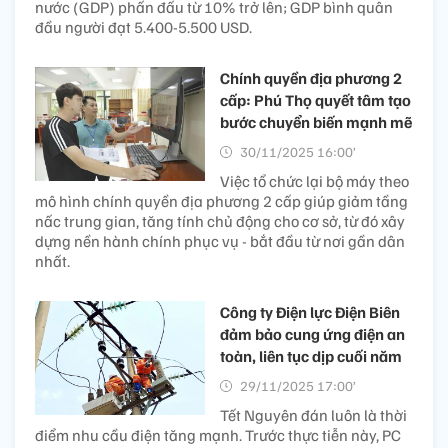
nước (GDP) phấn đấu từ 10% trở lên; GDP bình quân
đầu người đạt 5.400-5.500 USD.
Chính quyền địa phương 2
cấp: Phú Thọ quyết tâm tạo
bước chuyển biến mạnh mẽ
30/11/2025 16:00’
Việc tổ chức lại bộ máy theo
mô hình chính quyền địa phương 2 cấp giúp giảm tầng
nấc trung gian, tăng tính chủ động cho cơ sở, từ đó xây
dựng nền hành chính phục vụ - bắt đầu từ nơi gần dân
nhất.
Công ty Điện lực Điện Biên
đảm bảo cung ứng điện an
toàn, liên tục dịp cuối năm
29/11/2025 17:00’
Tết Nguyên đán luôn là thời
điểm nhu cầu điện tăng mạnh. Trước thực tiễn này, PC