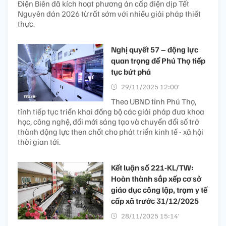
Điện Biên đã kích hoạt phương án cấp điện dịp Tết
Nguyên đán 2026 từ rất sớm với nhiều giải pháp thiết
thực.
Nghị quyết 57 – động lực
quan trọng để Phú Thọ tiếp
tục bứt phá
29/11/2025 12:00’
Theo UBND tỉnh Phú Thọ,
tỉnh tiếp tục triển khai đồng bộ các giải pháp đưa khoa
học, công nghệ, đổi mới sáng tạo và chuyển đổi số trở
thành động lực then chốt cho phát triển kinh tế - xã hội
thời gian tới.
Kết luận số 221-KL/TW:
Hoàn thành sắp xếp cơ sở
giáo dục công lập, trạm y tế
cấp xã trước 31/12/2025
28/11/2025 15:14’