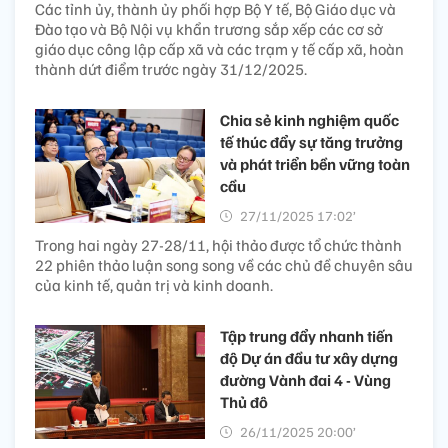
Các tỉnh ủy, thành ủy phối hợp Bộ Y tế, Bộ Giáo dục và
Đào tạo và Bộ Nội vụ khẩn trương sắp xếp các cơ sở
giáo dục công lập cấp xã và các trạm y tế cấp xã, hoàn
thành dứt điểm trước ngày 31/12/2025.
Chia sẻ kinh nghiệm quốc
tế thúc đẩy sự tăng trưởng
và phát triển bền vững toàn
cầu
27/11/2025 17:02’
Trong hai ngày 27-28/11, hội thảo được tổ chức thành
22 phiên thảo luận song song về các chủ đề chuyên sâu
của kinh tế, quản trị và kinh doanh.
Tập trung đẩy nhanh tiến
độ Dự án đầu tư xây dựng
đường Vành đai 4 - Vùng
Thủ đô
26/11/2025 20:00’