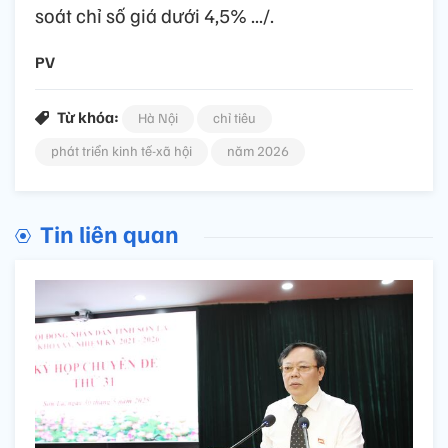
soát chỉ số giá dưới 4,5% .../.
PV
Từ khóa:
Hà Nội
chỉ tiêu
phát triển kinh tế-xã hội
năm 2026
Tin liên quan