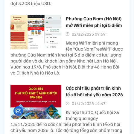
đạt 3.308 triệu USD.
Phường Cửa Nam (Hà Nội)
mở Wifi miễn phí tại 5 điểm
02/12/2025 09:59’
Mạng Wifi miễn phí mang
tên “CuaNamFreeWifi” được
phường Cửa Nam triển khai tại 5 địa điểm có lưu lượng
người dân và du khách lớn gồm: Nhà hát Lớn Hà Nội,
Vườn hoa 19/8, Phố sách Hà Nội, Biệt thự 46 Hàng Bài
và Di tích Nhà tù Hỏa Lò.
Các chỉ tiêu phát triển kinh
tế-xã hội chủ yếu năm 2026
01/12/2025 14:47’
Kỳ họp thứ 10, Quốc hội XV
thông qua ngày
13/11/2025 đề ra các chỉ tiêu phát triển kinh tế-xã hội
chủ yếu năm 2026 là: Tốc độ tăng tổng sản phẩm trong