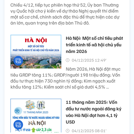
Chiều 4/12, tiếp tục phiên họp thứ 52, Ủy ban Thường
vụ Quốc hội cho ý kiến về dự thảo Nghị quyết thí điểm
một số cơ chế, chính sách đặc thù để thực hiện các dự
án lớn, quan trọng trên địa bàn Thủ đô.
Hà Nội: Một số chỉ tiêu phát
triển kinh tế-xã hội chủ yếu
năm 2026
04/12/2025 12:49’
Năm 2026, Hà Nội đặt mục
tiêu GRDP tăng 11%; GRDP/người 198 triệu đồng; Vốn
đầu tư thực hiện 730 nghìn tỷ đồng; Kim ngạch xuất
khẩu tăng 12%; Kiểm soát chỉ số giá dưới 4,5% ...
11 tháng năm 2025: Vốn
đầu tư nước ngoài đăng ký
vào Hà Nội đạt hơn 4,1 tỷ
USD
04/12/2025 08:01’