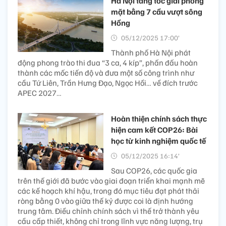
Hà Nội tăng tốc giải phóng
mặt bằng 7 cầu vượt sông
Hồng
05/12/2025 17:00’
Thành phố Hà Nội phát
động phong trào thi đua “3 ca, 4 kíp”, phấn đấu hoàn
thành các mốc tiến độ và đưa một số công trình như
cầu Tứ Liên, Trần Hưng Đạo, Ngọc Hồi… về đích trước
APEC 2027…
Hoàn thiện chính sách thực
hiện cam kết COP26: Bài
học từ kinh nghiệm quốc tế
05/12/2025 16:14’
Sau COP26, các quốc gia
trên thế giới đã bước vào giai đoạn triển khai mạnh mẽ
các kế hoạch khí hậu, trong đó mục tiêu đạt phát thải
ròng bằng 0 vào giữa thế kỷ được coi là định hướng
trung tâm. Điều chỉnh chính sách vì thế trở thành yêu
cầu cấp thiết, không chỉ trong lĩnh vực năng lượng, trụ