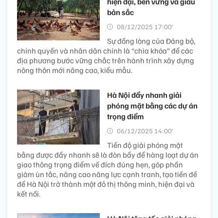
hiện đại, bền vững và giàu
bản sắc
08/12/2025 17:00’
Sự đồng lòng của Đảng bộ,
chính quyền và nhân dân chính là “chìa khóa” để các
địa phương bước vững chắc trên hành trình xây dựng
nông thôn mới nâng cao, kiểu mẫu.
Hà Nội đẩy nhanh giải
phóng mặt bằng các dự án
trọng điểm
06/12/2025 14:00’
Tiến độ giải phóng mặt
bằng được đẩy nhanh sẽ là đòn bẩy để hàng loạt dự án
giao thông trọng điểm về đích đúng hẹn, góp phần
giảm ùn tắc, nâng cao năng lực cạnh tranh, tạo tiền đề
để Hà Nội trở thành một đô thị thông minh, hiện đại và
kết nối.