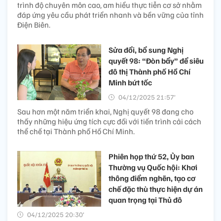
trình độ chuyên môn cao, am hiểu thực tiễn cơ sở nhằm
đáp ứng yêu cầu phát triển nhanh và bền vững của tỉnh
Điện Biên.
Sửa đổi, bổ sung Nghị
quyết 98: “Đòn bẩy” để siêu
đô thị Thành phố Hồ Chí
Minh bứt tốc
04/12/2025 21:57’
Sau hơn một năm triển khai, Nghị quyết 98 đang cho
thấy những hiệu ứng tích cực đối với tiến trình cải cách
thể chế tại Thành phố Hồ Chí Minh.
Phiên họp thứ 52, Ủy ban
Thường vụ Quốc hội: Khơi
thông điểm nghẽn, tạo cơ
chế đặc thù thực hiện dự án
quan trọng tại Thủ đô
04/12/2025 20:30’