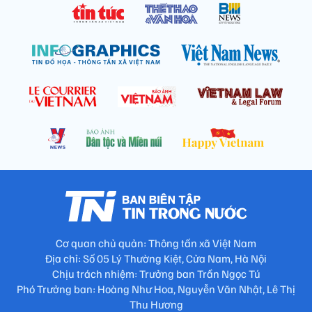
Cơ quan chủ quản: Thông tấn xã Việt Nam
Địa chỉ: Số 05 Lý Thường Kiệt, Cửa Nam, Hà Nội
Chịu trách nhiệm: Trưởng ban Trần Ngọc Tú
Phó Trưởng ban: Hoàng Như Hoa, Nguyễn Văn Nhật, Lê Thị
Thu Hương