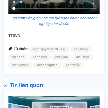
Tọa đàm Đơn giản hóa thủ tục hành chính cho doanh
nghiệp nhỏ và vừa
TTXVN
Từ khóa:
Nghị quyết 66-NQ/TW
xây dựng
thi hành
pháp luật
cắt giảm
điều kiện
kinh doanh
doanh nghiệp
phát triển
Tin liên quan