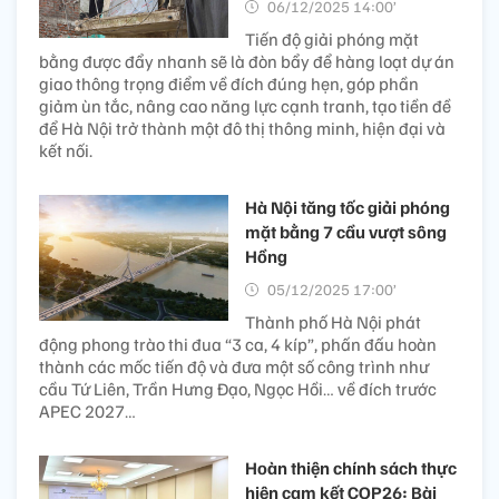
06/12/2025 14:00’
Tiến độ giải phóng mặt
bằng được đẩy nhanh sẽ là đòn bẩy để hàng loạt dự án
giao thông trọng điểm về đích đúng hẹn, góp phần
giảm ùn tắc, nâng cao năng lực cạnh tranh, tạo tiền đề
để Hà Nội trở thành một đô thị thông minh, hiện đại và
kết nối.
Hà Nội tăng tốc giải phóng
mặt bằng 7 cầu vượt sông
Hồng
05/12/2025 17:00’
Thành phố Hà Nội phát
động phong trào thi đua “3 ca, 4 kíp”, phấn đấu hoàn
thành các mốc tiến độ và đưa một số công trình như
cầu Tứ Liên, Trần Hưng Đạo, Ngọc Hồi… về đích trước
APEC 2027…
Hoàn thiện chính sách thực
hiện cam kết COP26: Bài