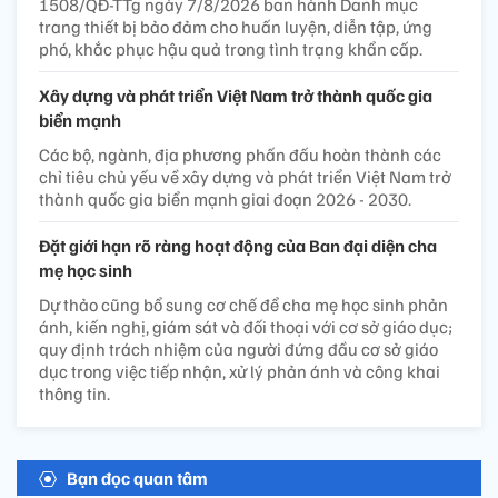
1508/QĐ-TTg ngày 7/8/2026 ban hành Danh mục
trang thiết bị bảo đảm cho huấn luyện, diễn tập, ứng
phó, khắc phục hậu quả trong tình trạng khẩn cấp.
Xây dựng và phát triển Việt Nam trở thành quốc gia
biển mạnh
Các bộ, ngành, địa phương phấn đấu hoàn thành các
chỉ tiêu chủ yếu về xây dựng và phát triển Việt Nam trở
thành quốc gia biển mạnh giai đoạn 2026 - 2030.
Đặt giới hạn rõ ràng hoạt động của Ban đại diện cha
mẹ học sinh
Dự thảo cũng bổ sung cơ chế để cha mẹ học sinh phản
ánh, kiến nghị, giám sát và đối thoại với cơ sở giáo dục;
quy định trách nhiệm của người đứng đầu cơ sở giáo
dục trong việc tiếp nhận, xử lý phản ánh và công khai
thông tin.
Bạn đọc quan tâm