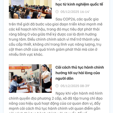
học từ kinh nghiệm quốc tế
05/12/2025 16:14’
Sau COP26, các quốc gia
trên thế giới đã bước vào giai đoạn triển khai mạnh mẽ
các kế hoạch khí hậu, trong đó mục tiêu đạt phát thải
ròng bằng 0 vào giữa thế kỷ được coi là định hướng
trung tâm. Điều chỉnh chính sách vì thế trở thành yêu
cầu cấp thiết, không chỉ trong lĩnh vực năng lượng, trụ
cột then chốt của quá trình giảm phát thải mà còn ở
nhiều lĩnh vực khác.
Cải cách thủ tục hành chính
hướng tới sự hài lòng của
người dân
05/12/2025 08:39’
Ngay khi vận hành mô hình
chính quyền địa phương 2 cấp, xã đã tập trung chỉ đạo
nâng cao hiệu quả hoạt động của cơ quan đơn vị, đẩy
mạnh cải cách thủ tục hành chính với quan điểm gắn