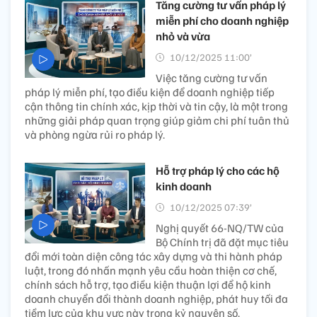
Tăng cường tư vấn pháp lý
miễn phí cho doanh nghiệp
nhỏ và vừa
10/12/2025 11:00’
Việc tăng cường tư vấn
pháp lý miễn phí, tạo điều kiện để doanh nghiệp tiếp
cận thông tin chính xác, kịp thời và tin cậy, là một trong
những giải pháp quan trọng giúp giảm chi phí tuân thủ
và phòng ngừa rủi ro pháp lý.
Hỗ trợ pháp lý cho các hộ
kinh doanh
10/12/2025 07:39’
Nghị quyết 66-NQ/TW của
Bộ Chính trị đã đặt mục tiêu
đổi mới toàn diện công tác xây dựng và thi hành pháp
luật, trong đó nhấn mạnh yêu cầu hoàn thiện cơ chế,
chính sách hỗ trợ, tạo điều kiện thuận lợi để hộ kinh
doanh chuyển đổi thành doanh nghiệp, phát huy tối đa
tiềm lực của khu vực này trong kỷ nguyên số.