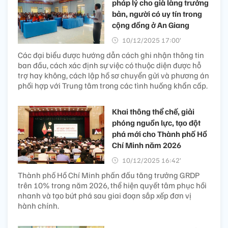
pháp lý cho già làng trưởng
bản, người có uy tín trong
cộng đồng ở An Giang
10/12/2025 17:00’
Các đại biểu được hướng dẫn cách ghi nhận thông tin
ban đầu, cách xác định sự việc có thuộc diện được hỗ
trợ hay không, cách lập hồ sơ chuyển gửi và phương án
phối hợp với Trung tâm trong các tình huống khẩn cấp.
Khai thông thể chế, giải
phóng nguồn lực, tạo đột
phá mới cho Thành phố Hồ
Chí Minh năm 2026
10/12/2025 16:42’
Thành phố Hồ Chí Minh phấn đấu tăng trưởng GRDP
trên 10% trong năm 2026, thể hiện quyết tâm phục hồi
nhanh và tạo bứt phá sau giai đoạn sắp xếp đơn vị
hành chính.