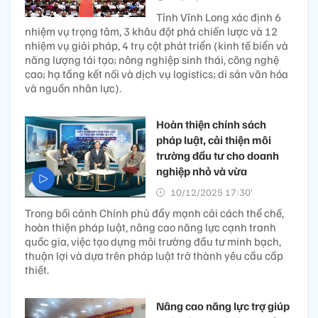
Tỉnh Vĩnh Long xác định 6
nhiệm vụ trọng tâm, 3 khâu đột phá chiến lược và 12
nhiệm vụ giải pháp, 4 trụ cột phát triển (kinh tế biển và
năng lượng tái tạo; nông nghiệp sinh thái, công nghệ
cao; hạ tầng kết nối và dịch vụ logistics; di sản văn hóa
và nguồn nhân lực).
Hoàn thiện chính sách
pháp luật, cải thiện môi
trường đầu tư cho doanh
nghiệp nhỏ và vừa
10/12/2025 17:30’
Trong bối cảnh Chính phủ đẩy mạnh cải cách thể chế,
hoàn thiện pháp luật, nâng cao năng lực cạnh tranh
quốc gia, việc tạo dựng môi trường đầu tư minh bạch,
thuận lợi và dựa trên pháp luật trở thành yêu cầu cấp
thiết.
Nâng cao năng lực trợ giúp