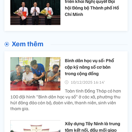
triển khai Nghị quyết Đại
hội Đảng bộ Thành phố Hồ
Chí Minh
Xem thêm
Bình dân học vụ số: Phổ
cập kỹ năng số cơ bản
trong cộng đồng
10/12/2025 16:14’
Toàn tỉnh Đồng Tháp có hơn
100 đội hình "Bình dân học vụ số" ở các xã, phường thu
hút đông đảo cán bộ, đoàn viên, thanh niên, sinh viên
tham gia.
Xây dựng Tây Ninh là trung
tâm kết nối, đầu mối giao