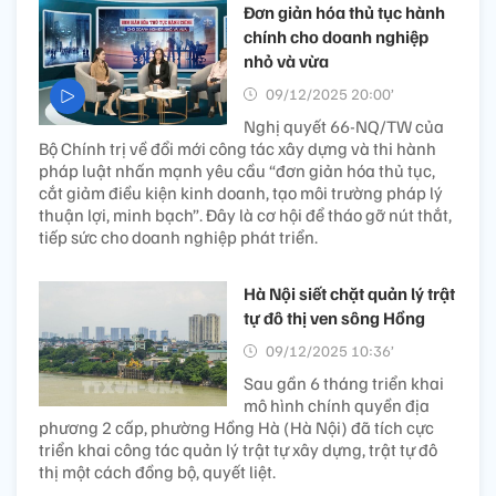
Đơn giản hóa thủ tục hành
chính cho doanh nghiệp
nhỏ và vừa
09/12/2025 20:00’
Nghị quyết 66-NQ/TW của
Bộ Chính trị về đổi mới công tác xây dựng và thi hành
pháp luật nhấn mạnh yêu cầu “đơn giản hóa thủ tục,
cắt giảm điều kiện kinh doanh, tạo môi trường pháp lý
thuận lợi, minh bạch”. Đây là cơ hội để tháo gỡ nút thắt,
tiếp sức cho doanh nghiệp phát triển.
Hà Nội siết chặt quản lý trật
tự đô thị ven sông Hồng
09/12/2025 10:36’
Sau gần 6 tháng triển khai
mô hình chính quyền địa
phương 2 cấp, phường Hồng Hà (Hà Nội) đã tích cực
triển khai công tác quản lý trật tự xây dựng, trật tự đô
thị một cách đồng bộ, quyết liệt.