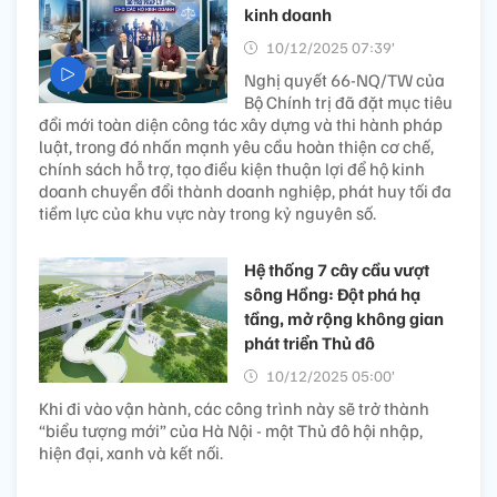
kinh doanh
10/12/2025 07:39’
Nghị quyết 66-NQ/TW của
Bộ Chính trị đã đặt mục tiêu
đổi mới toàn diện công tác xây dựng và thi hành pháp
luật, trong đó nhấn mạnh yêu cầu hoàn thiện cơ chế,
chính sách hỗ trợ, tạo điều kiện thuận lợi để hộ kinh
doanh chuyển đổi thành doanh nghiệp, phát huy tối đa
tiềm lực của khu vực này trong kỷ nguyên số.
Hệ thống 7 cây cầu vượt
sông Hồng: Đột phá hạ
tầng, mở rộng không gian
phát triển Thủ đô
10/12/2025 05:00’
Khi đi vào vận hành, các công trình này sẽ trở thành
“biểu tượng mới” của Hà Nội - một Thủ đô hội nhập,
hiện đại, xanh và kết nối.