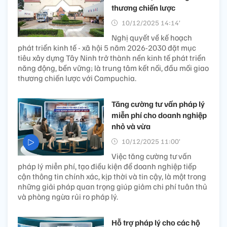
thương chiến lược
10/12/2025 14:14’
Nghị quyết về kế hoạch
phát triển kinh tế - xã hội 5 năm 2026-2030 đặt mục
tiêu xây dựng Tây Ninh trở thành nền kinh tế phát triển
năng động, bền vững; là trung tâm kết nối, đầu mối giao
thương chiến lược với Campuchia.
Tăng cường tư vấn pháp lý
miễn phí cho doanh nghiệp
nhỏ và vừa
10/12/2025 11:00’
Việc tăng cường tư vấn
pháp lý miễn phí, tạo điều kiện để doanh nghiệp tiếp
cận thông tin chính xác, kịp thời và tin cậy, là một trong
những giải pháp quan trọng giúp giảm chi phí tuân thủ
và phòng ngừa rủi ro pháp lý.
Hỗ trợ pháp lý cho các hộ