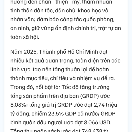
hướng đến chân - thiện - mỹ, thấm nhuần
tinh thần dân tộc, dân chủ, khoa học và
nhân văn; đảm bảo công tác quốc phòng,
an ninh, giữ vững ổn định chính trị, trật tự an
toàn xã hội.
Năm 2025, Thành phố Hồ Chí Minh đạt
nhiều kết quả quan trọng, toàn diện trên các
lĩnh vực, tạo nền tảng thuận lợi để hoàn
thành mục tiêu, chỉ tiêu và nhiệm vụ đề ra.
Trong đó, nổi bật là: Tốc độ tăng trưởng
tổng sản phẩm trên địa bàn (GRDP) ước
8,03%; tổng giá trị GRDP ước đạt 2,74 triệu
tỷ đồng, chiếm 23,5% GDP cả nước; GRDP
bình quân đầu người ước đạt 8.066 USD.
Tổng thu ngân sách ước đạt 748.438 tỷ